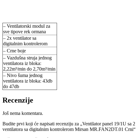
– Ventilatorski modul za
sve tipove rek ormana
– 2x ventilator sa
digitalnim kontrolerom
– Crne boje
– Vazdušna struja jednog
ventilatora iz bloka:
2,22m³/min do 2,70m³/min
– Nivo šuma jednog
ventilatora iz bloka: 43db
do 47db
Recenzije
Još nema komentara.
Budite prvi koji će napisati recenziju za „Ventilator panel 19/1U sa 2
ventilatora sa digitalnim kontrolerom Mirsan MR.FAN2DT.01 Crni“