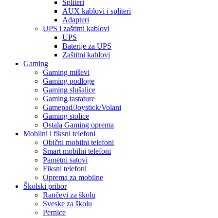
Spliteri
AUX kablovi i spliteri
Adapteri
UPS i zaštitni kablovi
UPS
Baterije za UPS
Zaštitni kablovi
Gaming
Gaming miševi
Gaming podloge
Gaming slušalice
Gaming tastature
Gamepad/Joystick/Volani
Gaming stolice
Ostala Gaming oprema
Mobilni i fiksni telefoni
Obični mobilni telefoni
Smart mobilni telefoni
Pametni satovi
Fiksni telefoni
Oprema za mobilne
Školski pribor
Rančevi za školu
Sveske za školu
Pernice