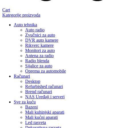
Cart
Kategorije proizvoda
Auto tehnika
Auto radio
Zvučnici za auto
DVR auto kamere
Rikverc kamere
Monitori za auto
Antena za radio
Radio blenda
Sijalice za auto
Oprema za automobile
Računari
Desktop
Refurbished računari
Brend računari
NAS Uređaji i serveri
Sve za kuću
Bazeni
Mali kuhinjski aparati
Mali kućni aparati
Led rasveta
Dekorativna rasveta