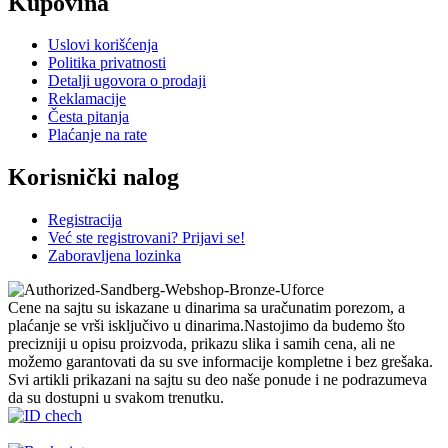
Kupovina
Uslovi korišćenja
Politika privatnosti
Detalji ugovora o prodaji
Reklamacije
Česta pitanja
Plaćanje na rate
Korisnički nalog
Registracija
Već ste registrovani? Prijavi se!
Zaboravljena lozinka
Cene na sajtu su iskazane u dinarima sa uračunatim porezom, a
plaćanje se vrši isključivo u dinarima.Nastojimo da budemo što
precizniji u opisu proizvoda, prikazu slika i samih cena, ali ne
možemo garantovati da su sve informacije kompletne i bez grešaka.
Svi artikli prikazani na sajtu su deo naše ponude i ne podrazumeva
da su dostupni u svakom trenutku.