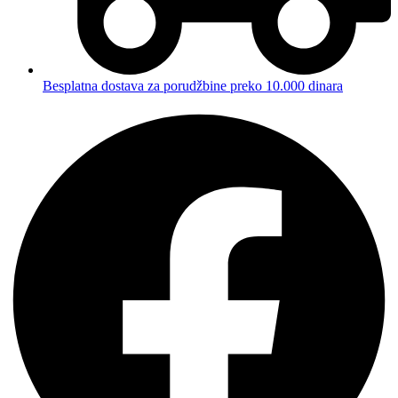
Besplatna dostava za porudžbine preko 10.000 dinara