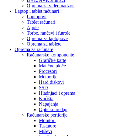
DVR/NVR snimači
Oprema za video nadzor
Laptop i tablet računari
Laptopovi
Tablet računari
Apple
Torbe, rančevi i futrole
Oprema za laptopove
Oprema za tablete
Oprema za računare
Računarske komponente
Grafičke karte
Matične ploče
Procesori
Memorije
Hard diskovi
SSD
Hladnjaci i oprema
Kućišta
Napajanja
Optički uređaji
Računarske periferije
Monitori
Tastature
Miševi