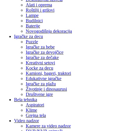
Alati i oprema
Roštilji i grilovi
Lampe
Budilnici
Baterije
Novogodišnja dekoracija
Igračke za decu
Puzzle
Igračke za bebe
Igračke za devojčice
Igračke za dečake
Kreativni setovi
Kocke za decu
Kamioni, bageri, traktori
Edukativne igračke
Igračke za plažu
Životinje i dinosaurusi
Društvene igre
Bela tehnika
Aspiratori
Klime
Grejna tela
Video nadzor
Kamere za video nadzor