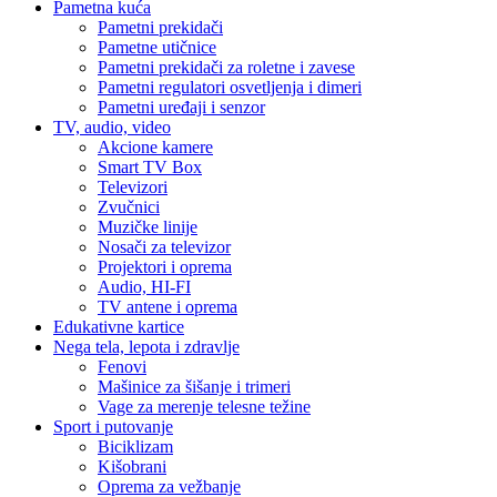
Pametna kuća
Pametni prekidači
Pametne utičnice
Pametni prekidači za roletne i zavese
Pametni regulatori osvetljenja i dimeri
Pametni uređaji i senzor
TV, audio, video
Akcione kamere
Smart TV Box
Televizori
Zvučnici
Muzičke linije
Nosači za televizor
Projektori i oprema
Audio, HI-FI
TV antene i oprema
Edukativne kartice
Nega tela, lepota i zdravlje
Fenovi
Mašinice za šišanje i trimeri
Vage za merenje telesne težine
Sport i putovanje
Biciklizam
Kišobrani
Oprema za vežbanje