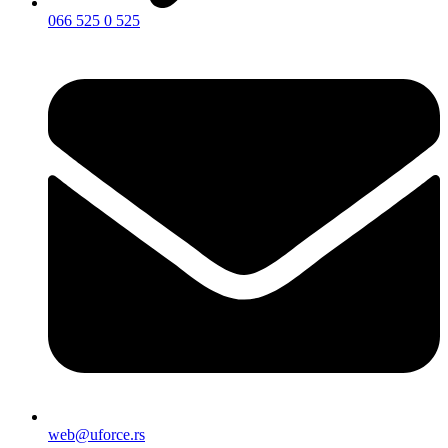
066 525 0 525
web@uforce.rs