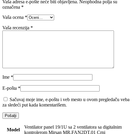
Vaša adresa e-pošte neće biti objavljena.
Neophodna polja su
označena
*
Vaša ocena
*
Vaša recenzija
*
Ime
*
E-pošta
*
Sačuvaj moje ime, e-poštu i veb mesto u ovom pregledaču veba
za sledeći put kada komentarišem.
Ventilator panel 19/1U sa 2 ventilatora sa digitalnim
Model
kontrolerom Mirsan MR.FAN2DT.01 Crni