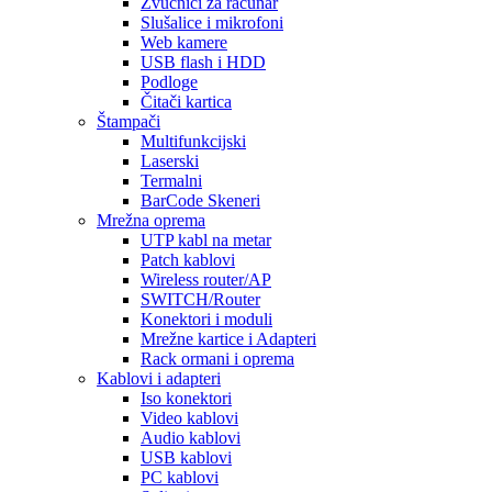
Zvučnici za računar
Slušalice i mikrofoni
Web kamere
USB flash i HDD
Podloge
Čitači kartica
Štampači
Multifunkcijski
Laserski
Termalni
BarCode Skeneri
Mrežna oprema
UTP kabl na metar
Patch kablovi
Wireless router/AP
SWITCH/Router
Konektori i moduli
Mrežne kartice i Adapteri
Rack ormani i oprema
Kablovi i adapteri
Iso konektori
Video kablovi
Audio kablovi
USB kablovi
PC kablovi