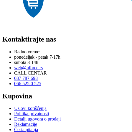
Kontaktirajte nas
Radno vreme:
ponedeljak - petak 7-17h,
subota 8-14h
web@uforce.rs
CALL CENTAR
037 787 698
066 525 0 525
Kupovina
Uslovi korišćenja
Politika privatnosti
Detalji ugovora o prodaji
Reklamacije
Česta pitanja