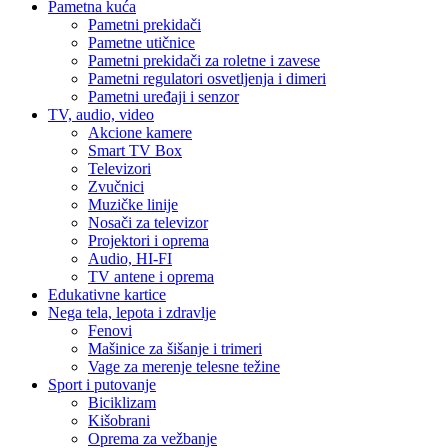
Pametna kuća
Pametni prekidači
Pametne utičnice
Pametni prekidači za roletne i zavese
Pametni regulatori osvetljenja i dimeri
Pametni uređaji i senzor
TV, audio, video
Akcione kamere
Smart TV Box
Televizori
Zvučnici
Muzičke linije
Nosači za televizor
Projektori i oprema
Audio, HI-FI
TV antene i oprema
Edukativne kartice
Nega tela, lepota i zdravlje
Fenovi
Mašinice za šišanje i trimeri
Vage za merenje telesne težine
Sport i putovanje
Biciklizam
Kišobrani
Oprema za vežbanje