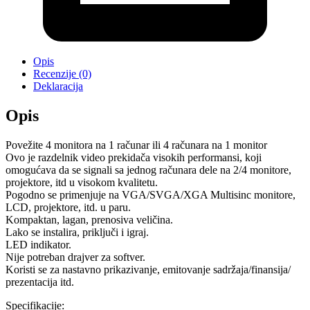
Opis
Recenzije (0)
Deklaracija
Opis
Povežite 4 monitora na 1 računar ili 4 računara na 1 monitor
Ovo je razdelnik video prekidača visokih performansi, koji
omogućava da se signali sa jednog računara dele na 2/4 monitore,
projektore, itd u visokom kvalitetu.
Pogodno se primenjuje na VGA/SVGA/XGA Multisinc monitore,
LCD, projektore, itd. u paru.
Kompaktan, lagan, prenosiva veličina.
Lako se instalira, priključi i igraj.
LED indikator.
Nije potreban drajver za softver.
Koristi se za nastavno prikazivanje, emitovanje sadržaja/finansija/
prezentacija itd.
Specifikacije: