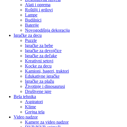
Alati i oprema
Roštilji i grilovi
Lampe
Budilnici
Baterije
Novogodišnja dekoracija
Igračke za decu
Puzzle
Igračke za bebe
Igračke za devojčice
Igračke za dečake
Kreativni setovi
Kocke za decu
Kamioni, bageri, traktori
Edukativne igračke
Igračke za plažu
Životinje i dinosaurusi
Društvene igre
Bela tehnika
Aspiratori
Klime
Grejna tela
Video nadzor
Kamere za video nadzor