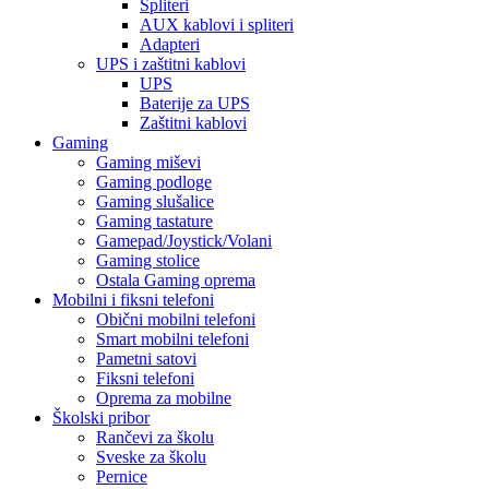
Spliteri
AUX kablovi i spliteri
Adapteri
UPS i zaštitni kablovi
UPS
Baterije za UPS
Zaštitni kablovi
Gaming
Gaming miševi
Gaming podloge
Gaming slušalice
Gaming tastature
Gamepad/Joystick/Volani
Gaming stolice
Ostala Gaming oprema
Mobilni i fiksni telefoni
Obični mobilni telefoni
Smart mobilni telefoni
Pametni satovi
Fiksni telefoni
Oprema za mobilne
Školski pribor
Rančevi za školu
Sveske za školu
Pernice