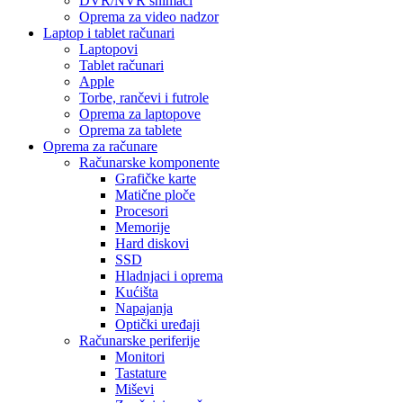
DVR/NVR snimači
Oprema za video nadzor
Laptop i tablet računari
Laptopovi
Tablet računari
Apple
Torbe, rančevi i futrole
Oprema za laptopove
Oprema za tablete
Oprema za računare
Računarske komponente
Grafičke karte
Matične ploče
Procesori
Memorije
Hard diskovi
SSD
Hladnjaci i oprema
Kućišta
Napajanja
Optički uređaji
Računarske periferije
Monitori
Tastature
Miševi