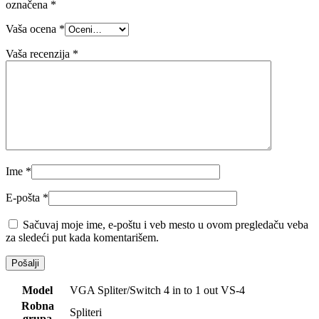
označena
*
Vaša ocena
*
Vaša recenzija
*
Ime
*
E-pošta
*
Sačuvaj moje ime, e-poštu i veb mesto u ovom pregledaču veba
za sledeći put kada komentarišem.
Model
VGA Spliter/Switch 4 in to 1 out VS-4
Robna
Spliteri
grupa