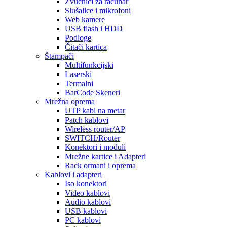
Zvučnici za računar
Slušalice i mikrofoni
Web kamere
USB flash i HDD
Podloge
Čitači kartica
Štampači
Multifunkcijski
Laserski
Termalni
BarCode Skeneri
Mrežna oprema
UTP kabl na metar
Patch kablovi
Wireless router/AP
SWITCH/Router
Konektori i moduli
Mrežne kartice i Adapteri
Rack ormani i oprema
Kablovi i adapteri
Iso konektori
Video kablovi
Audio kablovi
USB kablovi
PC kablovi