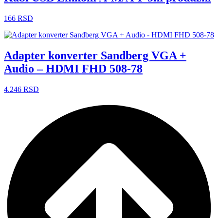
166
RSD
Adapter konverter Sandberg VGA +
Audio – HDMI FHD 508-78
4.246
RSD