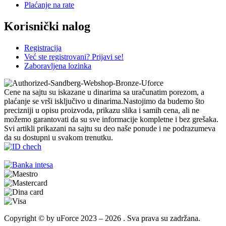
Plaćanje na rate
Korisnički nalog
Registracija
Već ste registrovani? Prijavi se!
Zaboravljena lozinka
Cene na sajtu su iskazane u dinarima sa uračunatim porezom, a
plaćanje se vrši isključivo u dinarima.Nastojimo da budemo što
precizniji u opisu proizvoda, prikazu slika i samih cena, ali ne
možemo garantovati da su sve informacije kompletne i bez grešaka.
Svi artikli prikazani na sajtu su deo naše ponude i ne podrazumeva
da su dostupni u svakom trenutku.
Copyright © by uForce 2023 – 2026 . Sva prava su zadržana.