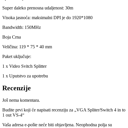
Super daleko prenosna udaljenost: 30m
Visoka jasnoća: maksimalni DPI je do 1920*1080
Bandwidth: 150MHz
Boja Crna
Veličina: 119 * 75 * 40 mm
Paket uključuje:
1 x Video Svitch Splitter
1 x Uputstvo za upotrebu
Recenzije
Još nema komentara.
Budite prvi koji će napisati recenziju za „VGA Spliter/Switch 4 in to
1 out VS-4“
Vaša adresa e-pošte neće biti objavljena.
Neophodna polja su