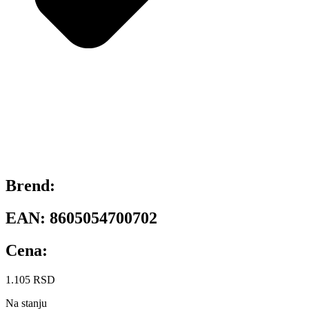
Brend:
EAN:
8605054700702
Cena:
1.105
RSD
Na stanju