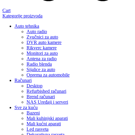
Cart
Kategorije proizvoda
Auto tehnika
Auto radio
Zvučnici za auto
DVR auto kamere
Rikverc kamere
Monitori za auto
Antena za radio
Radio blenda
Sijalice za auto
Oprema za automobile
Računari
Desktop
Refurbished računari
Brend računari
NAS Uređaji i serveri
Sve za kuću
Bazeni
Mali kuhinjski aparati
Mali kućni aparati
Led rasveta
Dekorativna rasveta