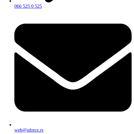
066 525 0 525
web@uforce.rs