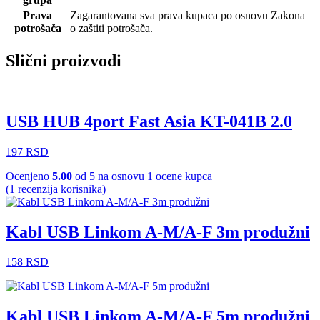
Prava
Zagarantovana sva prava kupaca po osnovu Zakona
potrošača
o zaštiti potrošača.
Slični proizvodi
USB HUB 4port Fast Asia KT-041B 2.0
197
RSD
Ocenjeno
5.00
od 5 na osnovu
1
ocene kupca
(
1
recenzija korisnika)
Kabl USB Linkom A-M/A-F 3m produžni
158
RSD
Kabl USB Linkom A-M/A-F 5m produžni