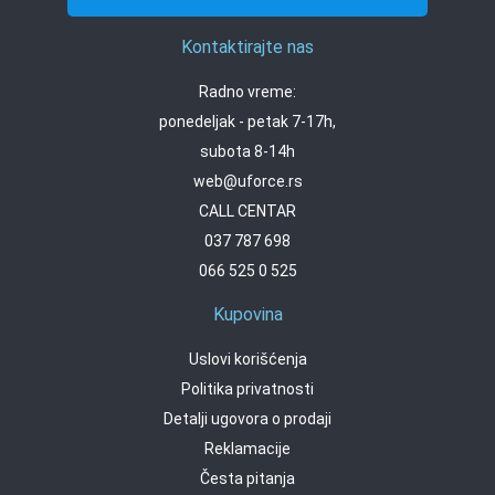
Kontaktirajte nas
Radno vreme:
ponedeljak - petak 7-17h,
subota 8-14h
web@uforce.rs
CALL CENTAR
037 787 698
066 525 0 525
Kupovina
Uslovi korišćenja
Politika privatnosti
Detalji ugovora o prodaji
Reklamacije
Česta pitanja