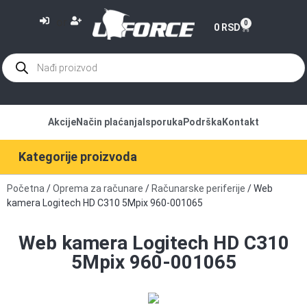
or
0
0
RSD
Akcije
Način plaćanja
Isporuka
Podrška
Kontakt
Kategorije proizvoda
Početna
/
Oprema za računare
/
Računarske periferije
/ Web
kamera Logitech HD C310 5Mpix 960-001065
Web kamera Logitech HD C310
5Mpix 960-001065