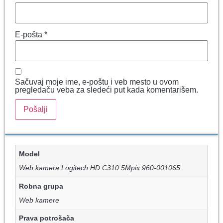
E-pošta
*
Sačuvaj moje ime, e-poštu i veb mesto u ovom
pregledaču veba za sledeći put kada komentarišem.
Model
Web kamera Logitech HD C310 5Mpix 960-001065
Robna grupa
Web kamere
Prava potrošača