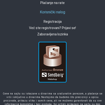
Plaćanje na rate
Korisnički nalog
Registracija
Već ste registrovani? Prijavi se!
Zaboravljena lozinka
Cene na sajtu su iskazane u dinarima sa uračunatim porezom, a plaćanje se
vrši isključivo u dinarima.Nastojimo da budemo što precizniji u opisu
proizvoda, prikazu slika i samih cena, ali ne možemo garantovati da su sve
informacije kompletne i bez grešaka. Svi artikli prikazani na sajtu su deo