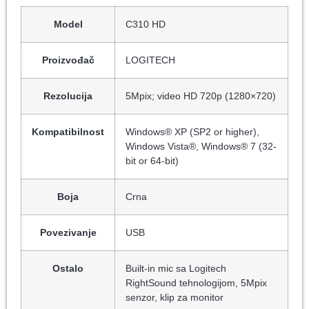
Model
C310 HD
Proizvođač
LOGITECH
Rezolucija
5Mpix; video HD 720p (1280×720)
Kompatibilnost
Windows® XP (SP2 or higher),
Windows Vista®, Windows® 7 (32-
bit or 64-bit)
Boja
Crna
Povezivanje
USB
Ostalo
Built-in mic sa Logitech
RightSound tehnologijom, 5Mpix
senzor, klip za monitor