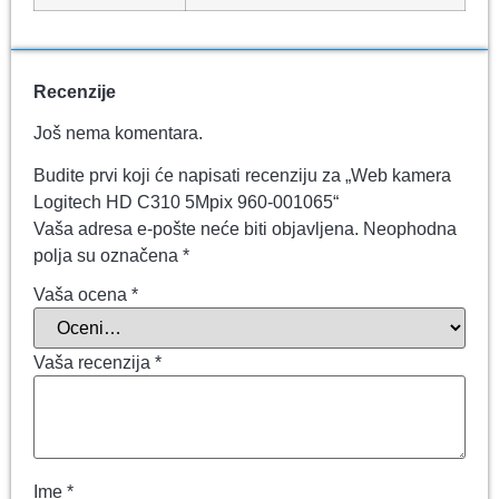
Recenzije
Još nema komentara.
Budite prvi koji će napisati recenziju za „Web kamera
Logitech HD C310 5Mpix 960-001065“
Vaša adresa e-pošte neće biti objavljena.
Neophodna
polja su označena
*
Vaša ocena
*
Vaša recenzija
*
Ime
*