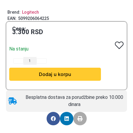
Brend:
Logitech
EAN:
5099206064225
Cena:
3.300
RSD
Na stanju
Dodaj u korpu
Besplatna dostava za porudžbine preko 10.000
dinara