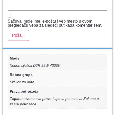
Sačuvaj moje ime, e-poštu i veb mesto u ovom
pregledaču veba za sledeći put kada komentarišem.
Model
Xenon sijalica D2R 35W 4300K
Robna grupa
Sijalice za auto
Prava potrošača
Zagarantovana sva prava kupaca po osnovu Zakona o
zaštiti potrošača.