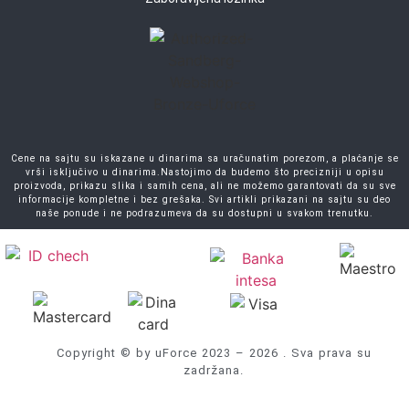
Cene na sajtu su iskazane u dinarima sa uračunatim porezom, a plaćanje se
vrši isključivo u dinarima.Nastojimo da budemo što precizniji u opisu
proizvoda, prikazu slika i samih cena, ali ne možemo garantovati da su sve
informacije kompletne i bez grešaka. Svi artikli prikazani na sajtu su deo
naše ponude i ne podrazumeva da su dostupni u svakom trenutku.
Copyright © by uForce 2023 – 2026 . Sva prava su
zadržana.