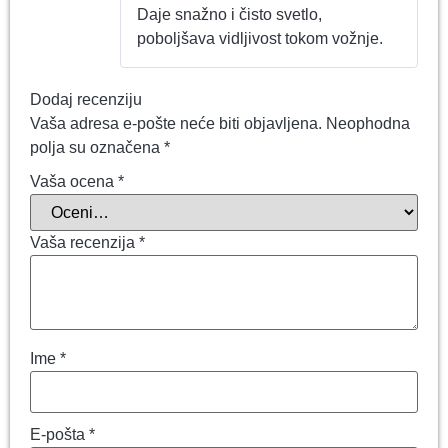
Daje snažno i čisto svetlo,
poboljšava vidljivost tokom vožnje.
Dodaj recenziju
Vaša adresa e-pošte neće biti objavljena.
Neophodna
polja su označena
*
Vaša ocena
*
Vaša recenzija
*
Ime
*
E-pošta
*