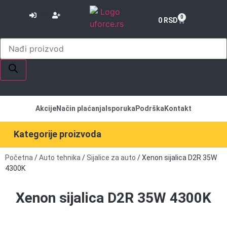
or
0
0
RSD
Akcije
Način plaćanja
Isporuka
Podrška
Kontakt
Kategorije proizvoda
Početna
/
Auto tehnika
/
Sijalice za auto
/ Xenon sijalica D2R 35W
4300K
Xenon sijalica D2R 35W 4300K