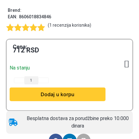
Brend:
EAN:
8606018834846
(
1
recenzija korisnika)
Ocenjeno
1
5.00
od 5
Cena:
712
RSD
na osnovu
ocene kupca
Na stanju
Dodaj u korpu
Besplatna dostava za porudžbine preko 10.000
dinara