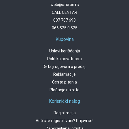
web@uforce.rs
CALL CENTAR
037 787 698
066 525 0 525
Kupovina
Uslovi korišćenja
Politika privatnosti
Detalji ugovora o prodaji
Reklamacije
Česta pitanja
Plaćanje na rate
Korisnički nalog
Registracija
Već ste registrovani? Prijavi se!
Zaboravljena lozinka