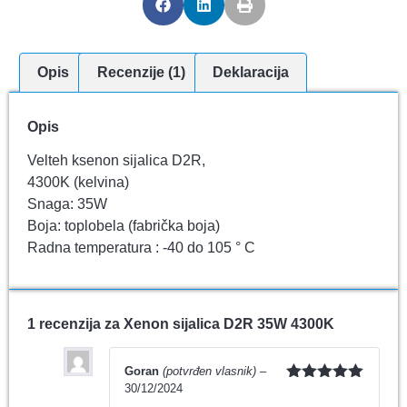
Opis
Recenzije (1)
Deklaracija
Opis
Velteh ksenon sijalica D2R,
4300K (kelvina)
Snaga: 35W
Boja: toplobela (fabrička boja)
Radna temperatura : -40 do 105 ° C
1 recenzija za
Xenon sijalica D2R 35W 4300K
Goran
(potvrđen vlasnik)
–
30/12/2024
Ocenjeno
sa
5
od 5