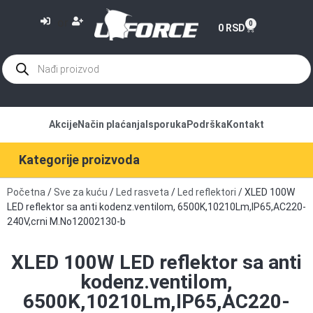
or
0
0
RSD
Akcije
Način plaćanja
Isporuka
Podrška
Kontakt
Kategorije proizvoda
Početna
/
Sve za kuću
/
Led rasveta
/
Led reflektori
/ XLED 100W
LED reflektor sa anti kodenz.ventilom, 6500K,10210Lm,IP65,AC220-
240V,crni M.No12002130-b
XLED 100W LED reflektor sa anti
kodenz.ventilom,
6500K,10210Lm,IP65,AC220-