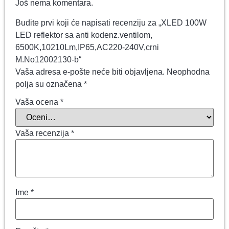
Još nema komentara.
Budite prvi koji će napisati recenziju za „XLED 100W
LED reflektor sa anti kodenz.ventilom,
6500K,10210Lm,IP65,AC220-240V,crni
M.No12002130-b“
Vaša adresa e-pošte neće biti objavljena.
Neophodna
polja su označena
*
Vaša ocena
*
Vaša recenzija
*
Ime
*