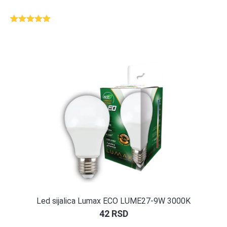
Ocenjeno
1
5.00
od 5
na osnovu
ocene
kupca
Led sijalica Lumax ECO LUME27-9W 3000K
42
RSD