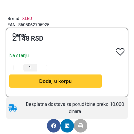
Brend:
XLED
EAN:
8605062706925
Cena:
2.148
RSD
Na stanju
Dodaj u korpu
Besplatna dostava za porudžbine preko 10.000
dinara