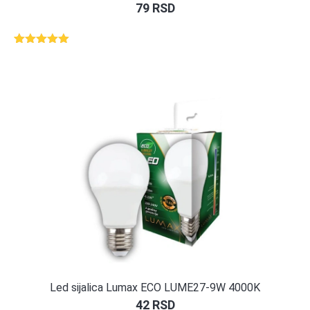
79
RSD
Ocenjeno
1
5.00
od 5
na osnovu
ocene
kupca
Led sijalica Lumax ECO LUME27-9W 4000K
42
RSD