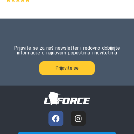
Ocenjeno
1
5.00
od 5
na osnovu
ocene
kupca
Prijavite se za naš newsletter i redovno dobijajte
informacije o najnovijim popustima i novitetima
Prijavite se