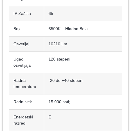
IP Zaštita
65
Boja
6500K – Hladno Bela
Osvetljaj
10210 Lm
Ugao
120 stepeni
osvetljaja
Radna
-20 do +40 stepeni
temperatura
Radni vek
15.000 sati;
Energetski
E
razred