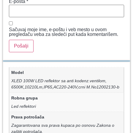
E-pošta
*
Sačuvaj moje ime, e-poštu i veb mesto u ovom
pregledaču veba za sledeći put kada komentarišem.
Model
XLED 100W LED reflektor sa anti kodenz.ventilom,
6500K,10210Lm,IP65,AC220-240V,crni M.No12002130-b
Robna grupa
Led reflektori
Prava potrošača
Zagarantovana sva prava kupaca po osnovu Zakona o
zaštiti potrošača.