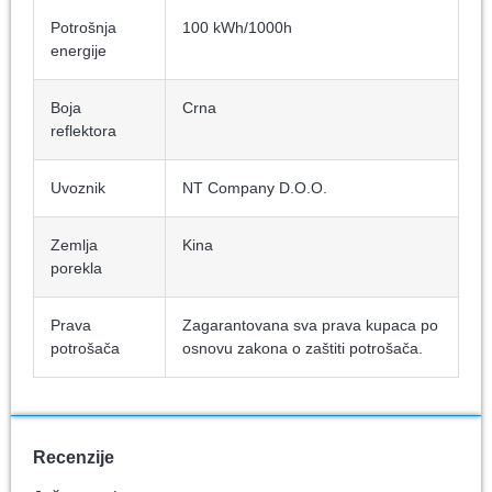
Potrošnja
100 kWh/1000h
energije
Boja
Crna
reflektora
Uvoznik
NT Company D.O.O.
Zemlja
Kina
porekla
Prava
Zagarantovana sva prava kupaca po
potrošača
osnovu zakona o zaštiti potrošača.
Recenzije