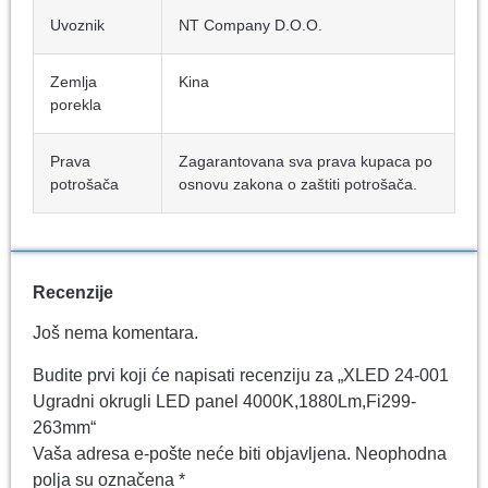
Uvoznik
NT Company D.O.O.
Zemlja
Kina
porekla
Prava
Zagarantovana sva prava kupaca po
potrošača
osnovu zakona o zaštiti potrošača.
Recenzije
Još nema komentara.
Budite prvi koji će napisati recenziju za „XLED 24-001
Ugradni okrugli LED panel 4000K,1880Lm,Fi299-
263mm“
Vaša adresa e-pošte neće biti objavljena.
Neophodna
polja su označena
*