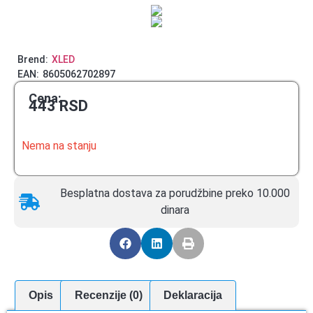
Brend:
XLED
EAN:
8605062702897
Cena:
443
RSD
Nema na stanju
Besplatna dostava za porudžbine preko 10.000
dinara
Opis
Recenzije (0)
Deklaracija