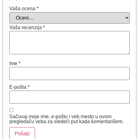
Vaša ocena
*
Vaša recenzija
*
Ime
*
E-pošta
*
Sačuvaj moje ime, e-poštu i veb mesto u ovom
pregledaču veba za sledeći put kada komentarišem.