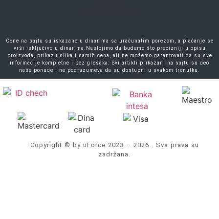
Cene na sajtu su iskazane u dinarima sa uračunatim porezom, a plaćanje se
vrši isključivo u dinarima.Nastojimo da budemo što precizniji u opisu
proizvoda, prikazu slika i samih cena, ali ne možemo garantovati da su sve
informacije kompletne i bez grešaka. Svi artikli prikazani na sajtu su deo
naše ponude i ne podrazumeva da su dostupni u svakom trenutku.
Copyright © by uForce 2023 – 2026 . Sva prava su
zadržana.