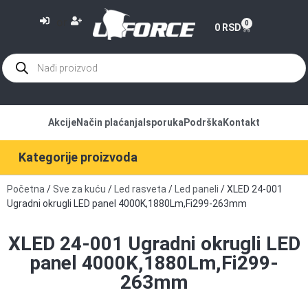
or
0
0
RSD
Akcije
Način plaćanja
Isporuka
Podrška
Kontakt
Kategorije proizvoda
Početna
/
Sve za kuću
/
Led rasveta
/
Led paneli
/ XLED 24-001
Ugradni okrugli LED panel 4000K,1880Lm,Fi299-263mm
XLED 24-001 Ugradni okrugli LED
panel 4000K,1880Lm,Fi299-
263mm