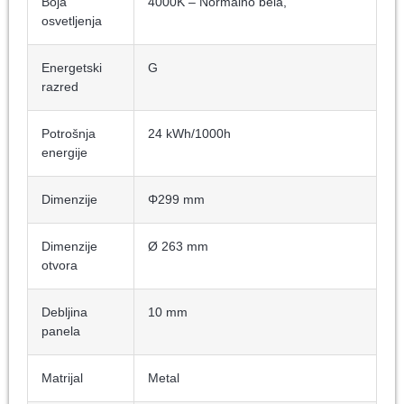
Boja
4000K – Normalno bela,
osvetljenja
Energetski
G
razred
Potrošnja
24 kWh/1000h
energije
Dimenzije
Φ299 mm
Dimenzije
Ø 263 mm
otvora
Debljina
10 mm
panela
Matrijal
Metal