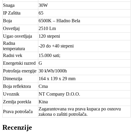
Snaga
30W
IP Zaštita
65
Boja
6500K – Hladno Bela
Osvetljaj
2510 Lm
Ugao osvetljaja
120 stepeni
Radna
-20 do +40 stepeni
temperatura
Radni vek
15.000 sati;
Energetski razred
G
Potrošnja energije
30 kWh/1000h
Dimenzija
164 x 139 x 29 mm
Boja reflektora
Crna
Uvoznik
NT Company D.O.O.
Zemlja porekla
Kina
Zagarantovana sva prava kupaca po osnovu
Prava potrošača
zakona o zaštiti potrošača.
Recenzije