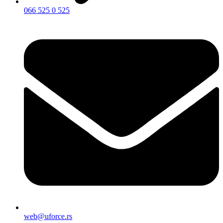
066 525 0 525
web@uforce.rs