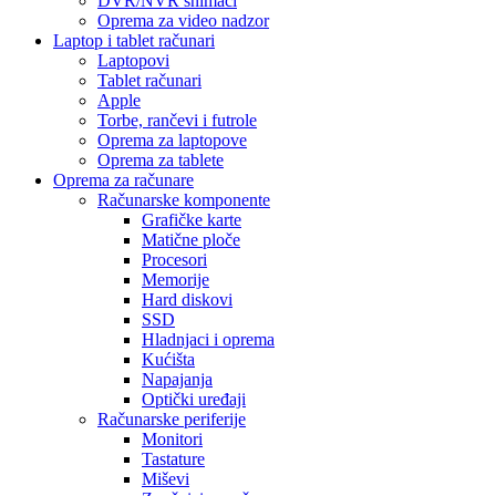
DVR/NVR snimači
Oprema za video nadzor
Laptop i tablet računari
Laptopovi
Tablet računari
Apple
Torbe, rančevi i futrole
Oprema za laptopove
Oprema za tablete
Oprema za računare
Računarske komponente
Grafičke karte
Matične ploče
Procesori
Memorije
Hard diskovi
SSD
Hladnjaci i oprema
Kućišta
Napajanja
Optički uređaji
Računarske periferije
Monitori
Tastature
Miševi