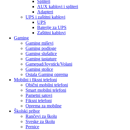
Spliteri
AUX kablovi i spliteri
Adapteri
UPS i zaštitni kablovi
UPS
Baterije za UPS
Zaštitni kablovi
Gaming
Gaming miševi
Gaming podloge
Gaming slušalice
Gaming tastature
Gamepad/Joystick/Volani
Gaming stolice
Ostala Gaming oprema
Mobilni i fiksni telefoni
Obični mobilni telefoni
Smart mobilni telefoni
Pametni satovi
Fiksni telefoni
Oprema za mobilne
Školski pribor
Rančevi za školu
Sveske za školu
Pernice