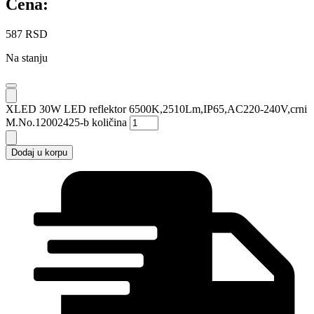
Cena:
587
RSD
Na stanju
XLED 30W LED reflektor 6500K,2510Lm,IP65,AC220-240V,crni
M.No.12002425-b količina
Dodaj u korpu