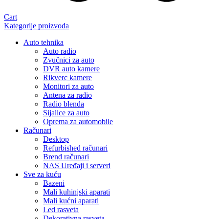
Cart
Kategorije proizvoda
Auto tehnika
Auto radio
Zvučnici za auto
DVR auto kamere
Rikverc kamere
Monitori za auto
Antena za radio
Radio blenda
Sijalice za auto
Oprema za automobile
Računari
Desktop
Refurbished računari
Brend računari
NAS Uređaji i serveri
Sve za kuću
Bazeni
Mali kuhinjski aparati
Mali kućni aparati
Led rasveta
Dekorativna rasveta