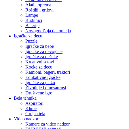
Alati i oprema
Roštilji i grilovi
Lampe
Budilnici
Baterije
Novogodišnja dekoracija
Igračke za decu
Puzzle
Igračke za bebe
Igračke za devojčice
Igračke za dečake
Kreativni setovi
Kocke za decu
Kamioni, bageri, traktori
Edukativne igračke
Igračke za plažu
Životinje i dinosaurusi
Društvene igre
Bela tehnika
Aspiratori
Klime
Grejna tela
Video nadzor
Kamere za video nadzor