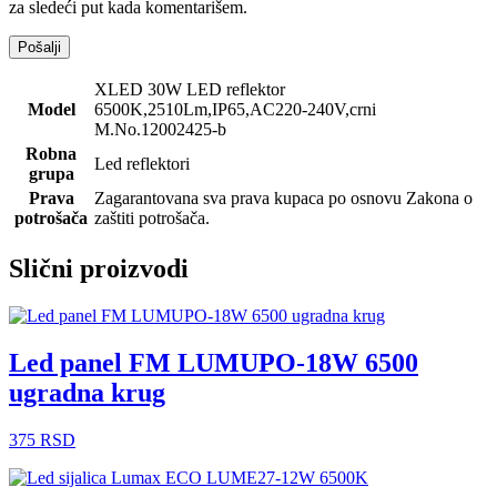
za sledeći put kada komentarišem.
XLED 30W LED reflektor
Model
6500K,2510Lm,IP65,AC220-240V,crni
M.No.12002425-b
Robna
Led reflektori
grupa
Prava
Zagarantovana sva prava kupaca po osnovu Zakona o
potrošača
zaštiti potrošača.
Slični proizvodi
Led panel FM LUMUPO-18W 6500
ugradna krug
375
RSD