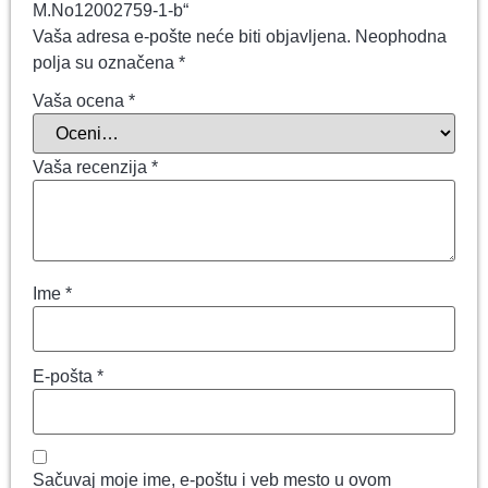
M.No12002759-1-b“
Vaša adresa e-pošte neće biti objavljena.
Neophodna
polja su označena
*
Vaša ocena
*
Vaša recenzija
*
Ime
*
E-pošta
*
Sačuvaj moje ime, e-poštu i veb mesto u ovom