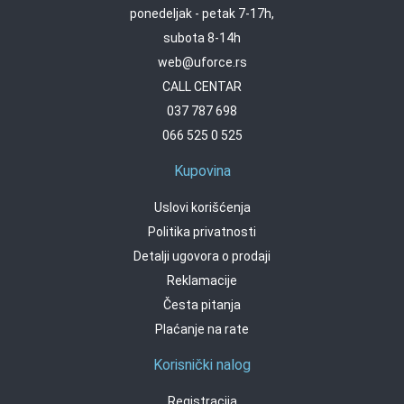
ponedeljak - petak 7-17h,
subota 8-14h
web@uforce.rs
CALL CENTAR
037 787 698
066 525 0 525
Kupovina
Uslovi korišćenja
Politika privatnosti
Detalji ugovora o prodaji
Reklamacije
Česta pitanja
Plaćanje na rate
Korisnički nalog
Registracija