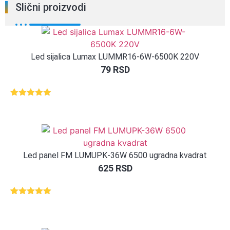
Slični proizvodi
Led sijalica Lumax LUMMR16-6W-6500K 220V
79
RSD
Ocenjeno
1
5.00
od 5
na osnovu
ocene
kupca
Led panel FM LUMUPK-36W 6500 ugradna kvadrat
625
RSD
Ocenjeno
1
5.00
od 5
na osnovu
ocene