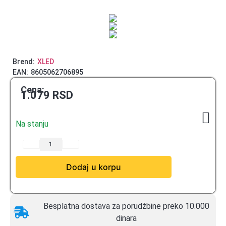
Brend:
XLED
EAN:
8605062706895
Cena:
1.079
RSD
Na stanju
Dodaj u korpu
Besplatna dostava za porudžbine preko 10.000
dinara