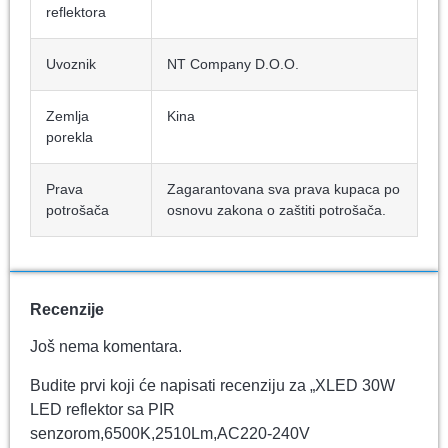
reflektora
Uvoznik
NT Company D.O.O.
Zemlja
Kina
porekla
Prava
Zagarantovana sva prava kupaca po
potrošača
osnovu zakona o zaštiti potrošača.
Recenzije
Još nema komentara.
Budite prvi koji će napisati recenziju za „XLED 30W
LED reflektor sa PIR
senzorom,6500K,2510Lm,AC220-240V