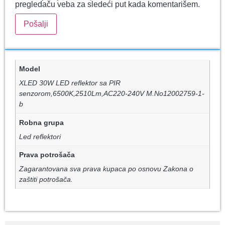
pregledaču veba za sledeći put kada komentarišem.
Model
XLED 30W LED reflektor sa PIR
senzorom,6500K,2510Lm,AC220-240V M.No12002759-1-
b
Robna grupa
Led reflektori
Prava potrošača
Zagarantovana sva prava kupaca po osnovu Zakona o
zaštiti potrošača.