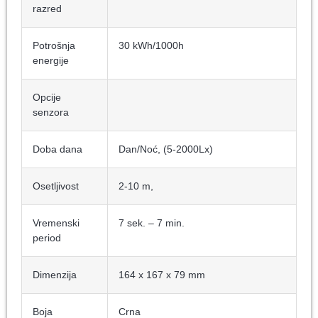
razred
Potrošnja
30 kWh/1000h
energije
Opcije
senzora
Doba dana
Dan/Noć, (5-2000Lx)
Osetljivost
2-10 m,
Vremenski
7 sek. – 7 min.
period
Dimenzija
164 x 167 x 79 mm
Boja
Crna