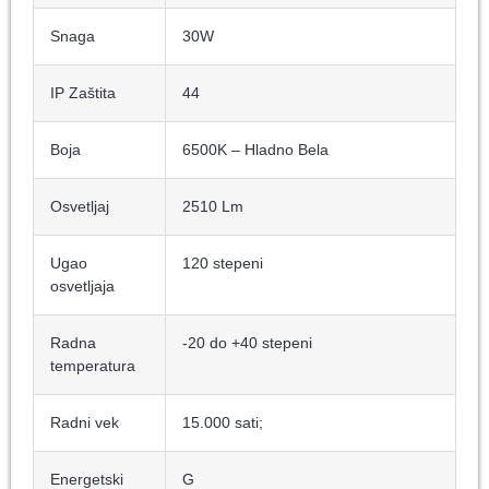
Snaga
30W
IP Zaštita
44
Boja
6500K – Hladno Bela
Osvetljaj
2510 Lm
Ugao
120 stepeni
osvetljaja
Radna
-20 do +40 stepeni
temperatura
Radni vek
15.000 sati;
Energetski
G