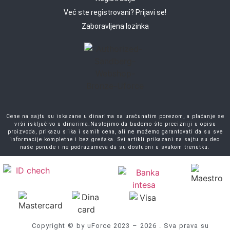
Već ste registrovani? Prijavi se!
Zaboravljena lozinka
Cene na sajtu su iskazane u dinarima sa uračunatim porezom, a plaćanje se
vrši isključivo u dinarima.Nastojimo da budemo što precizniji u opisu
proizvoda, prikazu slika i samih cena, ali ne možemo garantovati da su sve
informacije kompletne i bez grešaka. Svi artikli prikazani na sajtu su deo
naše ponude i ne podrazumeva da su dostupni u svakom trenutku.
Copyright © by uForce 2023 – 2026 . Sva prava su