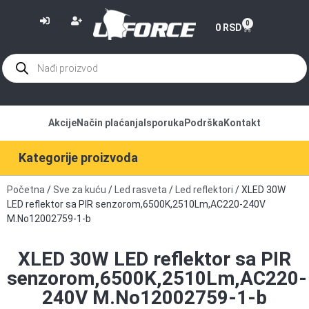
or
0
0
RSD
Akcije
Način plaćanja
Isporuka
Podrška
Kontakt
Kategorije proizvoda
Početna
/
Sve za kuću
/
Led rasveta
/
Led reflektori
/ XLED 30W
LED reflektor sa PIR senzorom,6500K,2510Lm,AC220-240V
M.No12002759-1-b
XLED 30W LED reflektor sa PIR
senzorom,6500K,2510Lm,AC220-
240V M.No12002759-1-b