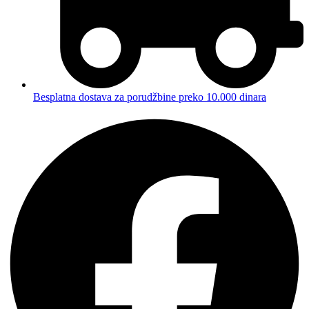
Besplatna dostava za porudžbine preko 10.000 dinara