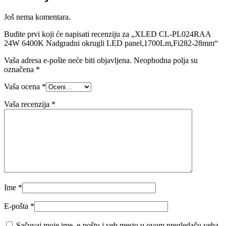
Još nema komentara.
Budite prvi koji će napisati recenziju za „XLED CL-PL024RAA
24W 6400K Nadgradni okrugli LED panel,1700Lm,Fi282-28mm“
Vaša adresa e-pošte neće biti objavljena.
Neophodna polja su
označena
*
Vaša ocena
*
Vaša recenzija
*
Ime
*
E-pošta
*
Sačuvaj moje ime, e-poštu i veb mesto u ovom pregledaču veba