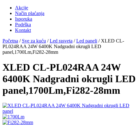
Akcije
Način plaćanja
Isporuka
Podrška
Kontakt
Početna
/
Sve za kuću
/
Led rasveta
/
Led paneli
/ XLED CL-
PL024RAA 24W 6400K Nadgradni okrugli LED
panel,1700Lm,Fi282-28mm
XLED CL-PL024RAA 24W
6400K Nadgradni okrugli LED
panel,1700Lm,Fi282-28mm