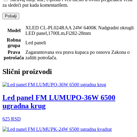
za sledeći put kada komentarišem.
XLED CL-PL024RAA 24W 6400K Nadgradni okrugli
Model
LED panel,1700Lm,Fi282-28mm
Robna
Led paneli
grupa
Prava
Zagarantovana sva prava kupaca po osnovu Zakona o
potrošača
zaštiti potrošača.
Slični proizvodi
Led panel FM LUMUPO-36W 6500
ugradna krug
625
RSD