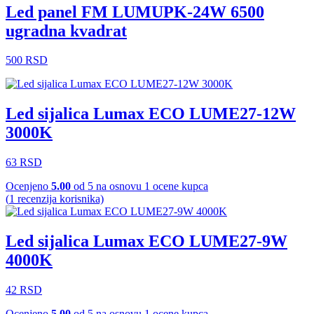
Led panel FM LUMUPK-24W 6500
ugradna kvadrat
500
RSD
Led sijalica Lumax ECO LUME27-12W
3000K
63
RSD
Ocenjeno
5.00
od 5 na osnovu
1
ocene kupca
(
1
recenzija korisnika)
Led sijalica Lumax ECO LUME27-9W
4000K
42
RSD
Ocenjeno
5.00
od 5 na osnovu
1
ocene kupca