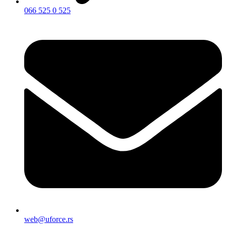
066 525 0 525
web@uforce.rs