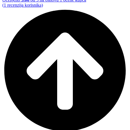
(
1
recenzija korisnika)