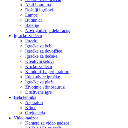
Alati i oprema
Roštilji i grilovi
Lampe
Budilnici
Baterije
Novogodišnja dekoracija
Igračke za decu
Puzzle
Igračke za bebe
Igračke za devojčice
Igračke za dečake
Kreativni setovi
Kocke za decu
Kamioni, bageri, traktori
Edukativne igračke
Igračke za plažu
Životinje i dinosaurusi
Društvene igre
Bela tehnika
Aspiratori
Klime
Grejna tela
Video nadzor
Kamere za video nadzor