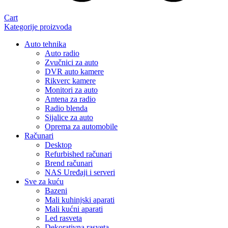
Cart
Kategorije proizvoda
Auto tehnika
Auto radio
Zvučnici za auto
DVR auto kamere
Rikverc kamere
Monitori za auto
Antena za radio
Radio blenda
Sijalice za auto
Oprema za automobile
Računari
Desktop
Refurbished računari
Brend računari
NAS Uređaji i serveri
Sve za kuću
Bazeni
Mali kuhinjski aparati
Mali kućni aparati
Led rasveta
Dekorativna rasveta