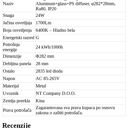
Naziv
Aluminum+glass+PS diffuser, φ282*28mm,
Ra80, IP20
Snaga
24W
Jačina osvetljaja
1700Lm
Boja osvetljenja
6400K – Hladno bela
Energetski razred
G
Potrošnja
24 kWh/1000h
energije
Dimenzije
Φ282 mm
Debljina panela
28 mm
Ostalo
2835 led dioda
Napon
AC 85-265V
Materijal
Metal
Uvoznik
NT Company D.O.O.
Zemlja porekla
Kina
Zagarantovana sva prava kupaca po osnovu
Prava potrošača
zakona o zaštiti potrošača.
Recenzije