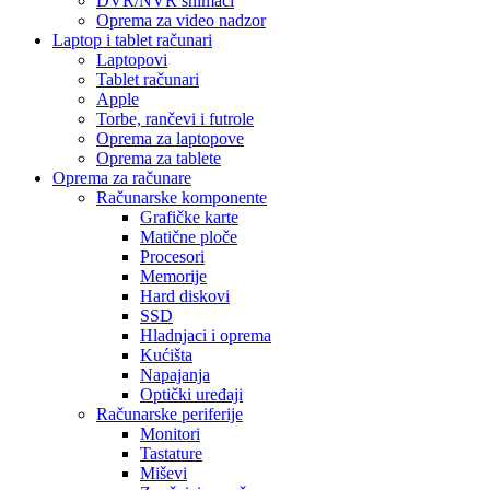
DVR/NVR snimači
Oprema za video nadzor
Laptop i tablet računari
Laptopovi
Tablet računari
Apple
Torbe, rančevi i futrole
Oprema za laptopove
Oprema za tablete
Oprema za računare
Računarske komponente
Grafičke karte
Matične ploče
Procesori
Memorije
Hard diskovi
SSD
Hladnjaci i oprema
Kućišta
Napajanja
Optički uređaji
Računarske periferije
Monitori
Tastature
Miševi