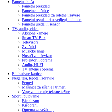
Pametna kuća
Pametni prekidači
Pametne utičnice
Pametni prekidači za roletne i zavese
Pametni regulatori osvetljenja i dimeri
Pametni uređaji i senzor
TV, audio, video
Akcione kamere
Smart TV Box
Televizori
Zvučnici
Muzičke linije
Nosači za televizor
Projektori i oprema
Audio, HI-FI
TV antene i oprema
Edukativne kartice
Nega tela, lepota i zdravlje
Fenovi
Mašinice za šišanje i trimeri
Vage za merenje telesne težine
Sport i putovanje
Biciklizam
Kišobrani
Oprema za vežbanje