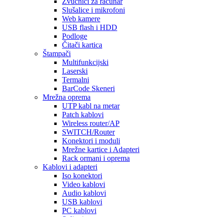
Zvučnici za računar
Slušalice i mikrofoni
Web kamere
USB flash i HDD
Podloge
Čitači kartica
Štampači
Multifunkcijski
Laserski
Termalni
BarCode Skeneri
Mrežna oprema
UTP kabl na metar
Patch kablovi
Wireless router/AP
SWITCH/Router
Konektori i moduli
Mrežne kartice i Adapteri
Rack ormani i oprema
Kablovi i adapteri
Iso konektori
Video kablovi
Audio kablovi
USB kablovi
PC kablovi