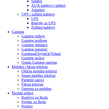
Spliteri
AUX kablovi i spliteri
Adapteri
UPS i zaštitni kablovi
UPS
Baterije za UPS
Zaštitni kablovi
Gaming
Gaming miševi
Gaming podloge
Gaming slušalice
Gaming tastature
Gamepad/Joystick/Volani
Gaming stolice
Ostala Gaming oprema
Mobilni i fiksni telefoni
Obični mobilni telefoni
Smart mobilni telefoni
Pametni satovi
Fiksni telefoni
Oprema za mobilne
Školski pribor
Rančevi za školu
Sveske za školu
Pernice