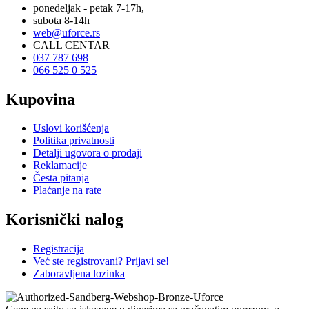
ponedeljak - petak 7-17h,
subota 8-14h
web@uforce.rs
CALL CENTAR
037 787 698
066 525 0 525
Kupovina
Uslovi korišćenja
Politika privatnosti
Detalji ugovora o prodaji
Reklamacije
Česta pitanja
Plaćanje na rate
Korisnički nalog
Registracija
Već ste registrovani? Prijavi se!
Zaboravljena lozinka