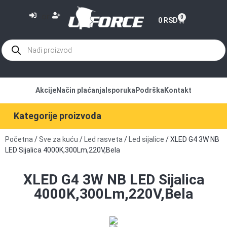
or
0
0
RSD
Akcije
Način plaćanja
Isporuka
Podrška
Kontakt
Kategorije proizvoda
Početna
/
Sve za kuću
/
Led rasveta
/
Led sijalice
/ XLED G4 3W NB
LED Sijalica 4000K,300Lm,220V,Bela
XLED G4 3W NB LED Sijalica
4000K,300Lm,220V,Bela