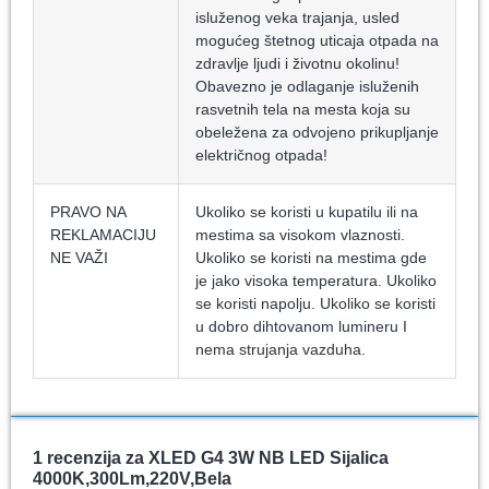
isluženog veka trajanja, usled
mogućeg štetnog uticaja otpada na
zdravlje ljudi i životnu okolinu!
Obavezno je odlaganje isluženih
rasvetnih tela na mesta koja su
obeležena za odvojeno prikupljanje
električnog otpada!
PRAVO NA
Ukoliko se koristi u kupatilu ili na
REKLAMACIJU
mestima sa visokom vlaznosti.
NE VAŽI
Ukoliko se koristi na mestima gde
je jako visoka temperatura. Ukoliko
se koristi napolju. Ukoliko se koristi
u dobro dihtovanom lumineru I
nema strujanja vazduha.
1 recenzija za
XLED G4 3W NB LED Sijalica
4000K,300Lm,220V,Bela