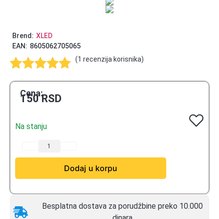
Brend:
XLED
EAN:
8605062705065
(
1
recenzija korisnika)
Ocenjeno
1
5.00
od 5
Cena:
150
RSD
na osnovu
ocene kupca
Na stanju
Dodaj u korpu
Besplatna dostava za porudžbine preko 10.000
dinara