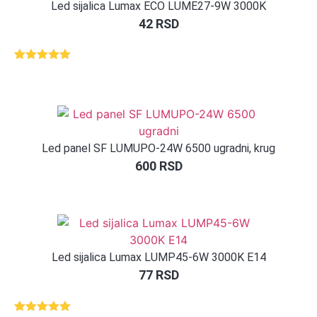
Led sijalica Lumax ECO LUME27-9W 3000K
42
RSD
Ocenjeno
1
5.00
od 5
na osnovu
ocene
kupca
Led panel SF LUMUPO-24W 6500 ugradni, krug
600
RSD
Led sijalica Lumax LUMP45-6W 3000K E14
77
RSD