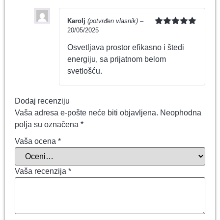
Karolj
(potvrđen vlasnik)
–
20/05/2025
Ocenjeno
sa
5
od 5
Osvetljava prostor efikasno i štedi
energiju, sa prijatnom belom
svetlošću.
Dodaj recenziju
Vaša adresa e-pošte neće biti objavljena.
Neophodna
polja su označena
*
Vaša ocena
*
Vaša recenzija
*