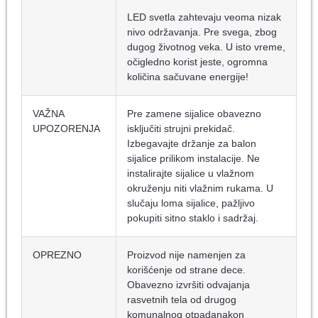
LED svetla zahtevaju veoma nizak
nivo održavanja. Pre svega, zbog
dugog životnog veka. U isto vreme,
očigledno korist jeste, ogromna
količina sačuvane energije!
VAŽNA
Pre zamene sijalice obavezno
UPOZORENJA
isključiti strujni prekidač.
Izbegavajte držanje za balon
sijalice prilikom instalacije. Ne
instalirajte sijalice u vlažnom
okruženju niti vlažnim rukama. U
slučaju loma sijalice, pažljivo
pokupiti sitno staklo i sadržaj.
OPREZNO
Proizvod nije namenjen za
korišćenje od strane dece.
Obavezno izvršiti odvajanja
rasvetnih tela od drugog
komunalnog otpadanakon