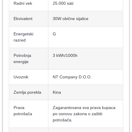
Radni vek
25.000 sati
Ekvivalent
30W obične sijalice
Energetski
G
razred
Potrošnja
3 kWh/1000h
energije
Uvoznik
NT Company D.O.O.
Zemlja porekla
Kina
Prava
Zagarantovana sva prava kupaca
potrošača
po osnovu zakona o zaštiti
potrošača.