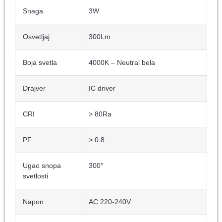
Snaga
3W
Osvetljaj
300Lm
Boja svetla
4000K – Neutral bela
Drajver
IC driver
CRI
> 80Ra
PF
> 0.8
Ugao snopa
300°
svetlosti
Napon
AC 220-240V