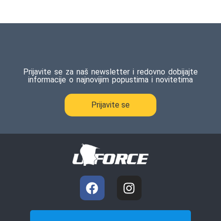
Ocenjeno
1
5.00
od 5
na osnovu
ocene
kupca
Prijavite se za naš newsletter i redovno dobijajte
informacije o najnovijim popustima i novitetima
Prijavite se