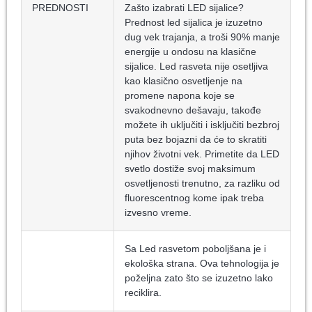
PREDNOSTI
Zašto izabrati LED sijalice?
Prednost led sijalica je izuzetno
dug vek trajanja, a troši 90% manje
energije u ondosu na klasične
sijalice. Led rasveta nije osetljiva
kao klasično osvetljenje na
promene napona koje se
svakodnevno dešavaju, takođe
možete ih uključiti i isključiti bezbroj
puta bez bojazni da će to skratiti
njihov životni vek. Primetite da LED
svetlo dostiže svoj maksimum
osvetljenosti trenutno, za razliku od
fluorescentnog kome ipak treba
izvesno vreme.
Sa Led rasvetom poboljšana je i
ekološka strana. Ova tehnologija je
poželjna zato što se izuzetno lako
reciklira.