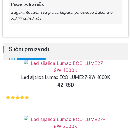
Prava potrošača
Zagarantovana sva prava kupaca po osnovu Zakona o
zaštiti potrošača.
Slični proizvodi
Led sijalica Lumax ECO LUME27-9W 4000K
42
RSD
Ocenjeno
1
5.00
od 5
na osnovu
ocene
kupca