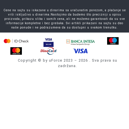
Cene na sajtu su iskazane u dinarima sa uračunatim porezom, a plaćanje se
vrši isključivo u dinarima.Nastojimo da budemo što precizniji u opisu
proizvoda, prikazu slika i samih cena, ali ne možemo garantovati da su sve
informacije kompletne i bez grešaka. Svi artikli prikazani na sajtu su deo
naše ponude i ne podrazumeva da su dostupni u svakom trenutku.
Copyright © by uForce 2023 – 2026 . Sva prava su
zadržana.