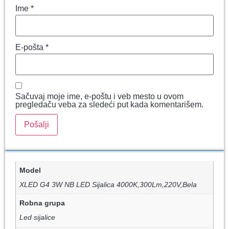
Ime
*
E-pošta
*
Sačuvaj moje ime, e-poštu i veb mesto u ovom
pregledaču veba za sledeći put kada komentarišem.
Model
XLED G4 3W NB LED Sijalica 4000K,300Lm,220V,Bela
Robna grupa
Led sijalice