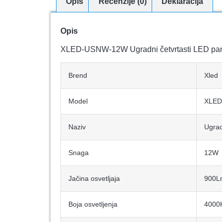
Opis
Recenzije (0)
Deklaracija
Opis
XLED-USNW-12W Ugradni četvrtasti LED p
Brend
Xled
Model
XLED
Naziv
Ugrad
Snaga
12W
Jačina osvetljaja
900L
Boja osvetljenja
4000K