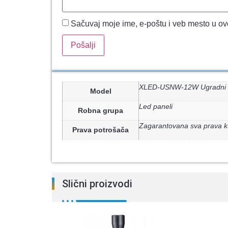
Sačuvaj moje ime, e-poštu i veb mesto u o
XLED-USNW-12W Ugradni č
Model
Led paneli
Robna grupa
Zagarantovana sva prava k
Prava potrošača
Slični proizvodi