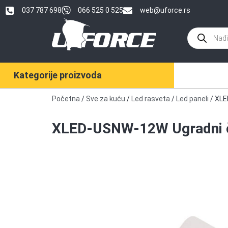
037 787 698
066 525 0 525
web@uforce.rs
Kategorije proizvoda
Početna
/
Sve za kuću
/
Led rasveta
/
Led paneli
/ XLE
XLED-USNW-12W Ugradni č