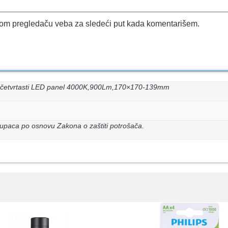
vom pregledaču veba za sledeći put kada komentarišem.
etvrtasti LED panel 4000K,900Lm,170×170-139mm
upaca po osnovu Zakona o zaštiti potrošača.