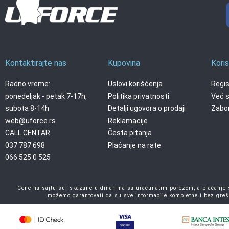
Kontaktirajte nas
Kupovina
Koris
Radno vreme:
Uslovi korišćenja
Regis
ponedeljak - petak 7-17h,
Politika privatnosti
Već s
subota 8-14h
Detalji ugovora o prodaji
Zabor
web@uforce.rs
Reklamacije
CALL CENTAR
Česta pitanja
037 787 698
Plaćanje na rate
066 525 0 525
Cene na sajtu su iskazane u dinarima sa uračunatim porezom, a plaćanje se
možemo garantovati da su sve informacije kompletne i bez greš