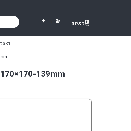
or
0
0
RSD
takt
39mm
m,170×170-139mm