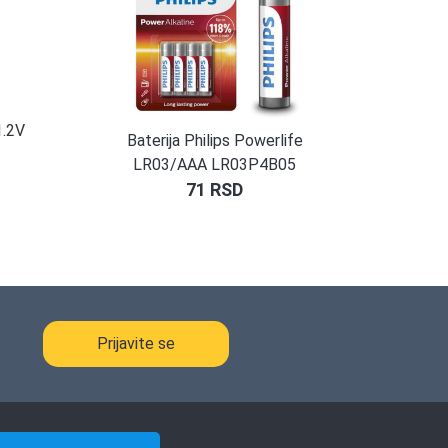
1.2V
Baterija Philips Powerlife
LR03/AAA LR03P4B05
71
RSD
Prijavite se