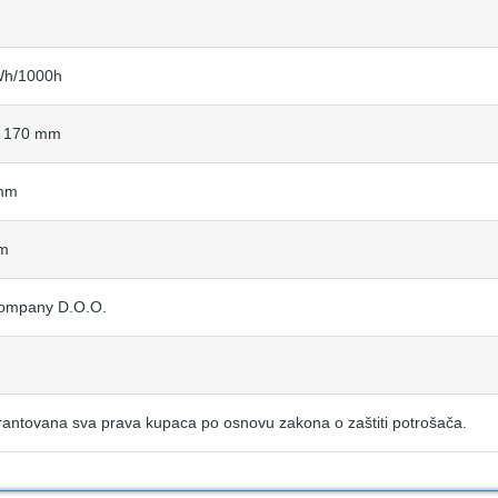
Wh/1000h
x 170 mm
mm
m
ompany D.O.O.
antovana sva prava kupaca po osnovu zakona o zaštiti potrošača.