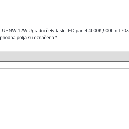
„XLED-USNW-12W Ugradni četvrtasti LED panel 4000K,900Lm,17
phodna polja su označena
*