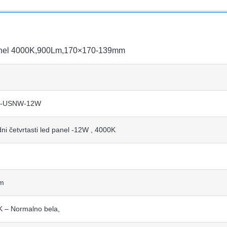
anel 4000K,900Lm,170×170-139mm
-USNW-12W
ni četvrtasti led panel -12W , 4000K
m
 – Normalno bela,