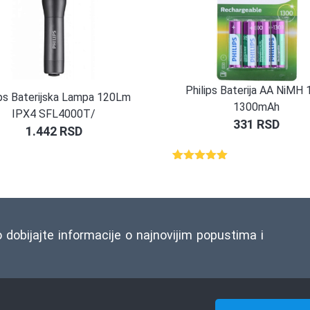
Philips Baterija AA NiMH 
ips Baterijska Lampa 120Lm
1300mAh
IPX4 SFL4000T/
331
RSD
1.442
RSD
Ocenjeno
1
5.00
od 5
na osnovu
ocene
kupca
o dobijajte informacije o najnovijim popustima i