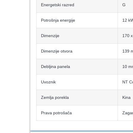
Energetski razred
G
Potrošnja energije
12 k
Dimenzije
170 
Dimenzije otvora
139 
Debljina panela
10 m
Uvoznik
NT C
Zemlja porekla
Kina
Prava potrošača
Zagar