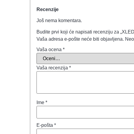
Recenzije
Još nema komentara.
Budite prvi koji će napisati recenziju za 
Vaša adresa e-pošte neće biti objavljena.
Neo
Vaša ocena
*
Vaša recenzija
*
Ime
*
E-pošta
*