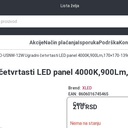
Lista želja
Akcije
Način plaćanja
Isporuka
Podrška
Kon
D-USNW-12W Ugradni četvrtasti LED panel 4000K,900Lm,170×170-1
etvrtasti LED panel 4000K,900L
Brend:
XLED
EAN:
8606016745465
Cena:
210
RSD
Nema na stanju