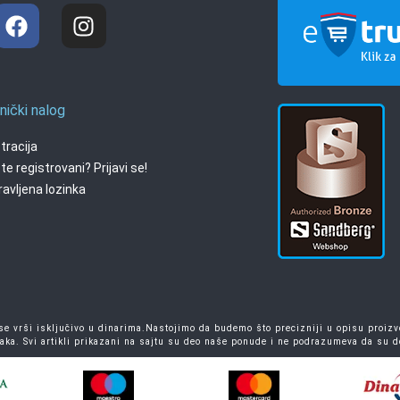
nički nalog
tracija
te registrovani? Prijavi se!
avljena lozinka
 vrši isključivo u dinarima.Nastojimo da budemo što precizniji u opisu proizvo
aka. Svi artikli prikazani na sajtu su deo naše ponude i ne podrazumeva da su 