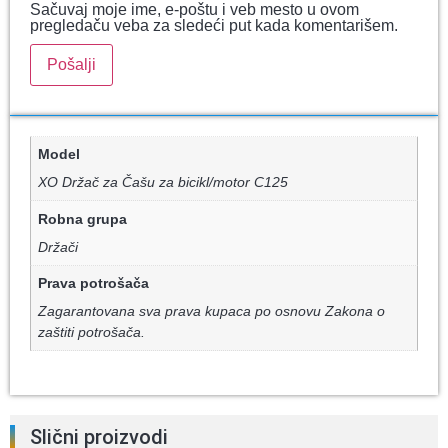
Sačuvaj moje ime, e-poštu i veb mesto u ovom
pregledaču veba za sledeći put kada komentarišem.
Model
XO Držač za Čašu za bicikl/motor C125
Robna grupa
Držači
Prava potrošača
Zagarantovana sva prava kupaca po osnovu Zakona o
zaštiti potrošača.
Slični proizvodi