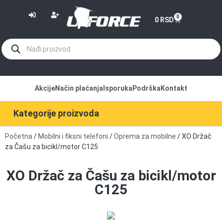
or
0
0
RSD
Akcije
Način plaćanja
Isporuka
Podrška
Kontakt
Kategorije proizvoda
Početna
/
Mobilni i fiksni telefoni
/
Oprema za mobilne
/ XO Držač
za Čašu za bicikl/motor C125
XO Držač za Čašu za bicikl/motor
C125