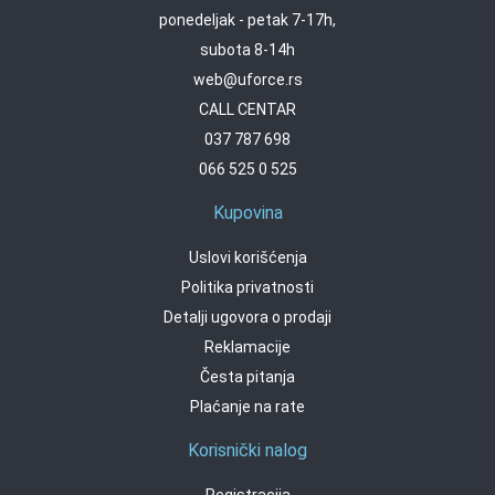
ponedeljak - petak 7-17h,
subota 8-14h
web@uforce.rs
CALL CENTAR
037 787 698
066 525 0 525
Kupovina
Uslovi korišćenja
Politika privatnosti
Detalji ugovora o prodaji
Reklamacije
Česta pitanja
Plaćanje na rate
Korisnički nalog