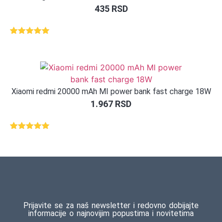
435
RSD
Ocenjeno
1
5.00
od 5
na osnovu
ocene
kupca
Xiaomi redmi 20000 mAh MI power bank fast charge 18W
1.967
RSD
Ocenjeno
1
5.00
od 5
na osnovu
ocene
kupca
Prijavite se za naš newsletter i redovno dobijajte
informacije o najnovijim popustima i novitetima