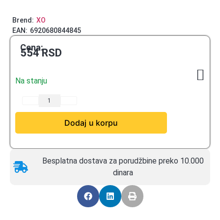
Brend:
XO
EAN:
6920680844845
Cena:
554
RSD
Na stanju
Dodaj u korpu
Besplatna dostava za porudžbine preko 10.000
dinara