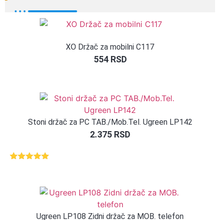
XO Držač za mobilni C117
554
RSD
Stoni držač za PC TAB./Mob.Tel. Ugreen LP142
2.375
RSD
Ocenjeno
1
5.00
od 5
na osnovu
ocene
kupca
Ugreen LP108 Zidni držač za MOB. telefon