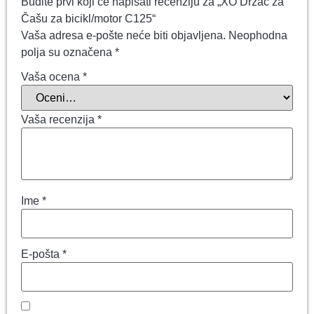
Budite prvi koji će napisati recenziju za „XO Držač za
Čašu za bicikl/motor C125“
Vaša adresa e-pošte neće biti objavljena.
Neophodna
polja su označena
*
Vaša ocena
*
Vaša recenzija
*
Ime
*
E-pošta
*