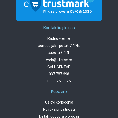
Kontaktirajte nas
Radno vreme:
ponedeljak - petak 7-17h,
subota 8-14h
web@uforce.rs
CALL CENTAR
037 787 698
066 525 0 525
Kupovina
Uslovi korišćenja
Politika privatnosti
Detalji ugovora o prodaji