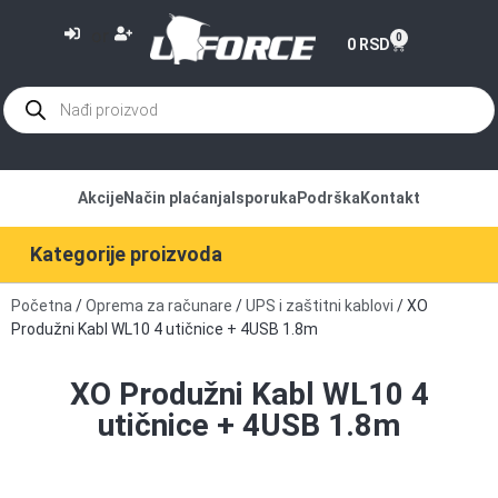
or
0
0
RSD
Akcije
Način plaćanja
Isporuka
Podrška
Kontakt
Kategorije proizvoda
Početna
/
Oprema za računare
/
UPS i zaštitni kablovi
/ XO
Produžni Kabl WL10 4 utičnice + 4USB 1.8m
XO Produžni Kabl WL10 4
utičnice + 4USB 1.8m