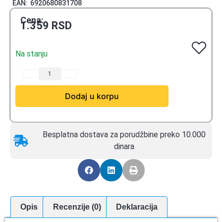
EAN:
6920680831708
Cena:
1.359
RSD
Na stanju
Dodaj u korpu
Besplatna dostava za porudžbine preko 10.000
dinara
Opis
Recenzije (0)
Deklaracija