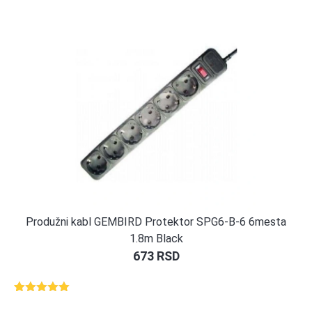
Produžni kabl GEMBIRD Protektor SPG6-B-6 6mesta
1.8m Black
673
RSD
Ocenjeno
1
5.00
od 5