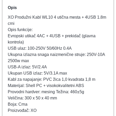
Opis
XO Produžni Kabl WL10 4 utična mesta + 4USB 1.8m
crni
Opis funkcije:
Evropski utikač 4AC + 4USB + prekidač (glavna
kontrola)
USB ulaz: 100-250V 50/60Hz 0.4A
Ukupna izlazna snaga naizmenične struje: 250V-10A
2500w max
USB-A izlaz: 5V/2.4A
Ukupan USB izlaz: 5V/3.1A max
Kabl za napajanje: PVC žica 1,0 kvadrata 1,8 m
Materijal: Shell PC + visokokvalitetni ABS
Provodni hardver: mesing Težina: 460±5g
Veličina: 300 x 50 x 40 mm
Boja: Crna
Proizvođač: XO