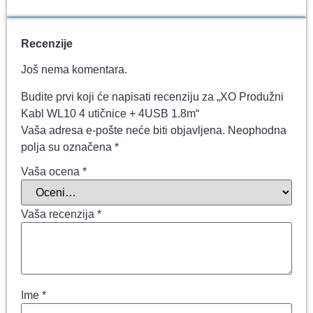
Recenzije
Još nema komentara.
Budite prvi koji će napisati recenziju za „XO Produžni
Kabl WL10 4 utičnice + 4USB 1.8m“
Vaša adresa e-pošte neće biti objavljena.
Neophodna
polja su označena
*
Vaša ocena
*
Vaša recenzija
*
Ime
*