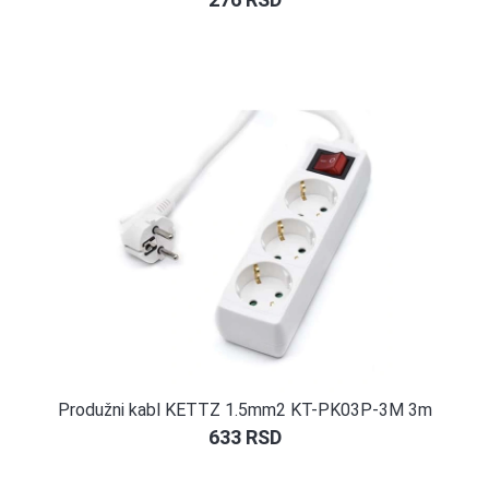
Produžni kabl KETTZ 1.5mm2 KT-PK03P-3M 3m
633
RSD