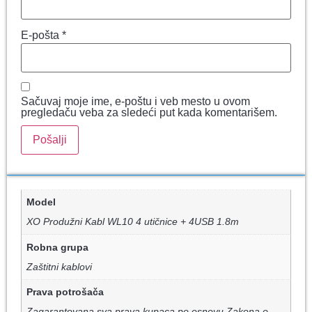
E-pošta
*
Sačuvaj moje ime, e-poštu i veb mesto u ovom
pregledaču veba za sledeći put kada komentarišem.
Model
XO Produžni Kabl WL10 4 utičnice + 4USB 1.8m
Robna grupa
Zaštitni kablovi
Prava potrošača
Zagarantovana sva prava kupaca po osnovu Zakona o