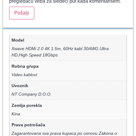
pregledaču veba za sledeći put kada komentarišem.
Model
Xwave HDMi 2.0 4K 1.5m, 60Hz kabl 30AWG Ultra
HD,High Speed 18Gbps
Robna grupa
Video kablovi
Uvoznik
NT Company D.O.O.
Zemlja porekla
Kina
Prava potrošača
Zagarantovana sva prava kupaca po osnovu Zakona o