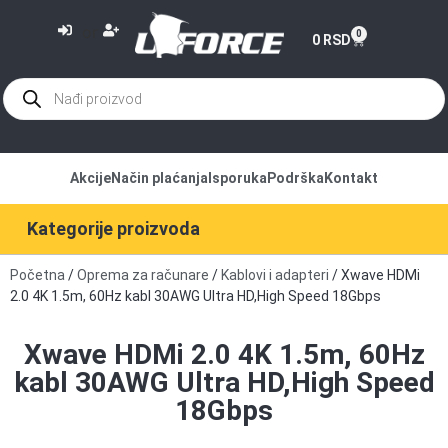
or
0
0
RSD
Akcije
Način plaćanja
Isporuka
Podrška
Kontakt
Kategorije proizvoda
Početna
/
Oprema za računare
/
Kablovi i adapteri
/ Xwave HDMi
2.0 4K 1.5m, 60Hz kabl 30AWG Ultra HD,High Speed 18Gbps
Xwave HDMi 2.0 4K 1.5m, 60Hz
kabl 30AWG Ultra HD,High Speed
18Gbps