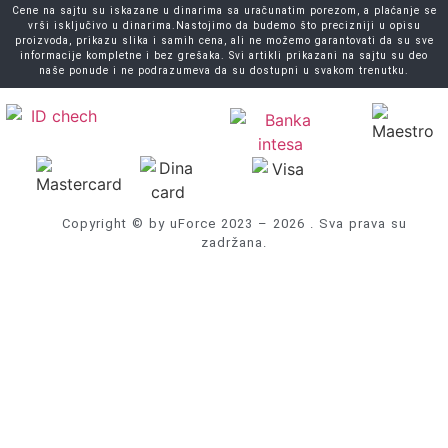
Cene na sajtu su iskazane u dinarima sa uračunatim porezom, a plaćanje se
vrši isključivo u dinarima.Nastojimo da budemo što precizniji u opisu
proizvoda, prikazu slika i samih cena, ali ne možemo garantovati da su sve
informacije kompletne i bez grešaka. Svi artikli prikazani na sajtu su deo
naše ponude i ne podrazumeva da su dostupni u svakom trenutku.
Copyright © by uForce 2023 – 2026 . Sva prava su
zadržana.