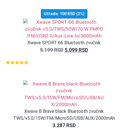
Ušteda:
100
RSD
(2%)
Xwave SPORT 66 Bluetooth zvučnik
5.199
RSD
5.099
RSD
Ocenjeno
1
5.00
od 5
na osnovu
ocene
kupca
Xwave B Brave black Bluetooth zvučnik
TWS/v5.0/15W/FM/MicroSD/USB/AUX/2000mAh
3.287
RSD