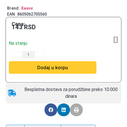
Brend:
Xwave
EAN:
8605062705560
Cena:
143
RSD
Na stanju
Dodaj u korpu
Besplatna dostava za porudžbine preko 10.000
dinara