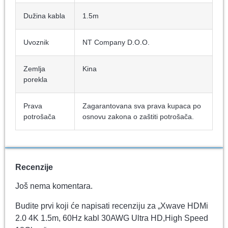
Dužina kabla
1.5m
Uvoznik
NT Company D.O.O.
Zemlja
Kina
porekla
Prava
Zagarantovana sva prava kupaca po
potrošača
osnovu zakona o zaštiti potrošača.
Recenzije
Još nema komentara.
Budite prvi koji će napisati recenziju za „Xwave HDMi
2.0 4K 1.5m, 60Hz kabl 30AWG Ultra HD,High Speed