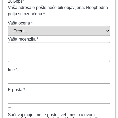
18Gbps“
Vaša adresa e-pošte neće biti objavljena.
Neophodna
polja su označena
*
Vaša ocena
*
Vaša recenzija
*
Ime
*
E-pošta
*
Sačuvaj moje ime, e-poštu i veb mesto u ovom