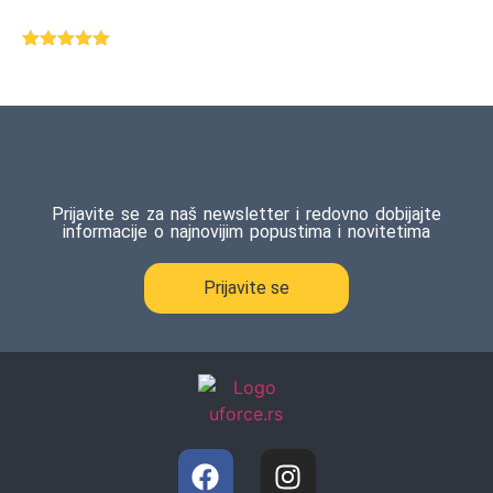
Ocenjeno
1
5.00
od 5
na osnovu
ocene
kupca
Prijavite se za naš newsletter i redovno dobijajte
informacije o najnovijim popustima i novitetima
Prijavite se