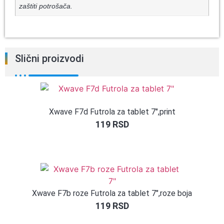
zaštiti potrošača.
Slični proizvodi
Xwave F7d Futrola za tablet 7″,print
119
RSD
Xwave F7b roze Futrola za tablet 7″,roze boja
119
RSD