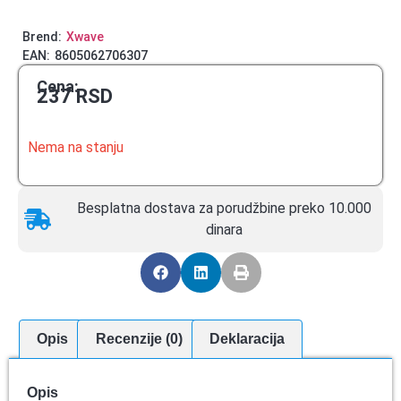
Brend:
Xwave
EAN:
8605062706307
Cena:
237
RSD
Nema na stanju
Besplatna dostava za porudžbine preko 10.000
dinara
Opis
Recenzije (0)
Deklaracija
Opis