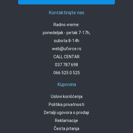
Kontaktirajte nas
Radno vreme:
ponedeljak - petak 7-17h,
subota 8-14h
web@uforce.rs
CALL CENTAR
037 787 698
066 525 0 525
Kupovina
Uslovi korišćenja
Politika privatnosti
Detalji ugovora o prodaji
Reklamacije
Česta pitanja