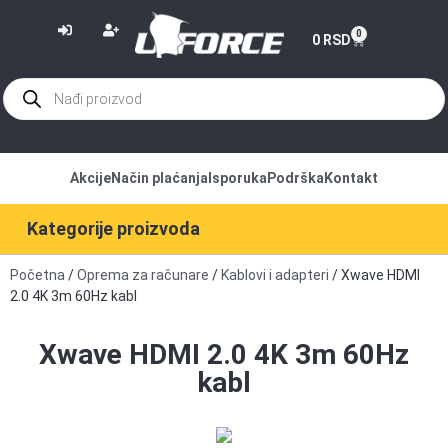
or
0
0
RSD
Akcije
Način plaćanja
Isporuka
Podrška
Kontakt
Kategorije proizvoda
Početna
/
Oprema za računare
/
Kablovi i adapteri
/ Xwave HDMI
2.0 4K 3m 60Hz kabl
Xwave HDMI 2.0 4K 3m 60Hz
kabl