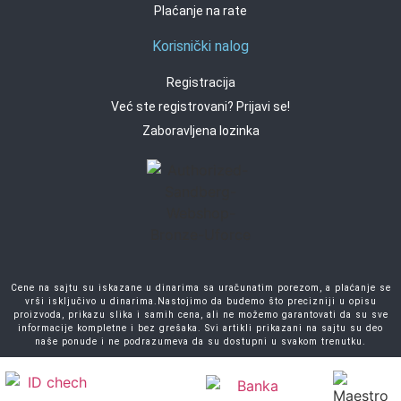
Plaćanje na rate
Korisnički nalog
Registracija
Već ste registrovani? Prijavi se!
Zaboravljena lozinka
Cene na sajtu su iskazane u dinarima sa uračunatim porezom, a plaćanje se
vrši isključivo u dinarima.Nastojimo da budemo što precizniji u opisu
proizvoda, prikazu slika i samih cena, ali ne možemo garantovati da su sve
informacije kompletne i bez grešaka. Svi artikli prikazani na sajtu su deo
naše ponude i ne podrazumeva da su dostupni u svakom trenutku.