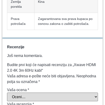
Zemlja
Kina
porekla
Prava
Zagarantovana sva prava kupaca po
potrošača
osnovu zakona o zaštiti potrošača.
Recenzije
Još nema komentara.
Budite prvi koji će napisati recenziju za „Xwave HDMI
2.0 4K 3m 60Hz kabl“
Vaša adresa e-pošte neće biti objavljena.
Neophodna
polja su označena
*
Vaša ocena
*
Vaša recenzija
*