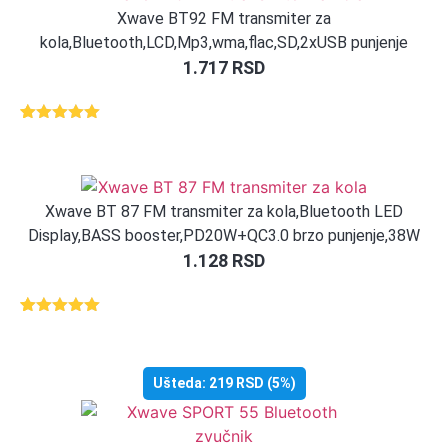
Xwave BT92 FM transmiter za
kola,Bluetooth,LCD,Mp3,wma,flac,SD,2xUSB punjenje
1.717
RSD
Ocenjeno
1
5.00
od 5
na osnovu
ocene
kupca
Xwave BT 87 FM transmiter za kola,Bluetooth LED
Display,BASS booster,PD20W+QC3.0 brzo punjenje,38W
1.128
RSD
Ocenjeno
1
5.00
od 5
na osnovu
ocene
Ušteda:
219
RSD
(5%)
kupca