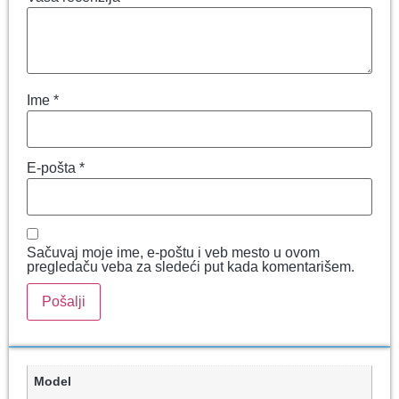
Ime
*
E-pošta
*
Sačuvaj moje ime, e-poštu i veb mesto u ovom
pregledaču veba za sledeći put kada komentarišem.
Model