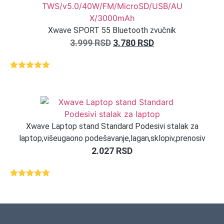
Xwave SPORT 55 Bluetooth zvučnik
3.999
RSD
3.780
RSD
Ocenjeno
5
5.00
od 5
na osnovu
ocena
kupaca
Xwave Laptop stand Standard Podesivi stalak za
laptop,višeugaono podešavanje,lagan,sklopiv,prenosiv
2.027
RSD
Ocenjeno
1
5.00
od 5
na osnovu
ocene
kupca