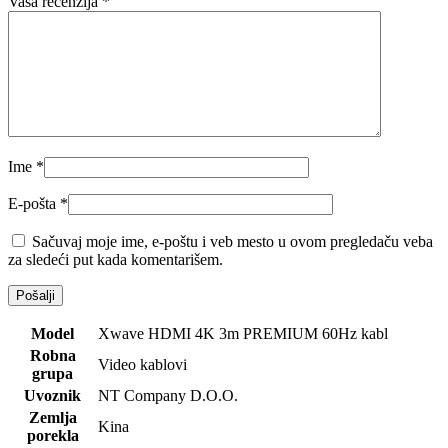
Vaša recenzija
*
Ime
*
E-pošta
*
Sačuvaj moje ime, e-poštu i veb mesto u ovom pregledaču veba
za sledeći put kada komentarišem.
Model
Xwave HDMI 4K 3m PREMIUM 60Hz kabl
Robna
Video kablovi
grupa
Uvoznik
NT Company D.O.O.
Zemlja
Kina
porekla