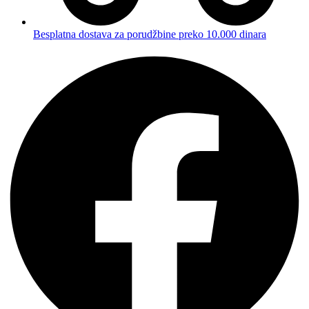
Besplatna dostava za porudžbine preko 10.000 dinara