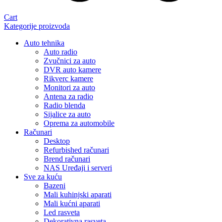
Cart
Kategorije proizvoda
Auto tehnika
Auto radio
Zvučnici za auto
DVR auto kamere
Rikverc kamere
Monitori za auto
Antena za radio
Radio blenda
Sijalice za auto
Oprema za automobile
Računari
Desktop
Refurbished računari
Brend računari
NAS Uređaji i serveri
Sve za kuću
Bazeni
Mali kuhinjski aparati
Mali kućni aparati
Led rasveta
Dekorativna rasveta