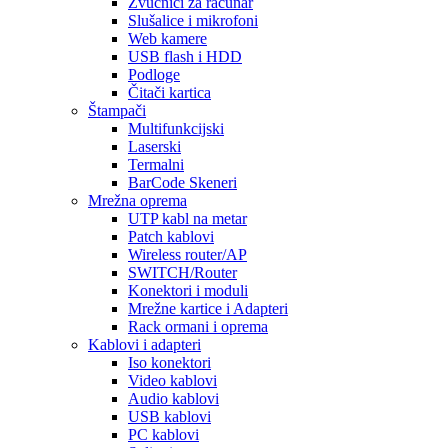
Zvučnici za računar
Slušalice i mikrofoni
Web kamere
USB flash i HDD
Podloge
Čitači kartica
Štampači
Multifunkcijski
Laserski
Termalni
BarCode Skeneri
Mrežna oprema
UTP kabl na metar
Patch kablovi
Wireless router/AP
SWITCH/Router
Konektori i moduli
Mrežne kartice i Adapteri
Rack ormani i oprema
Kablovi i adapteri
Iso konektori
Video kablovi
Audio kablovi
USB kablovi
PC kablovi