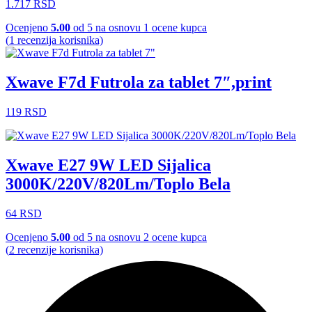
1.717
RSD
Ocenjeno
5.00
od 5 na osnovu
1
ocene kupca
(
1
recenzija korisnika)
Xwave F7d Futrola za tablet 7″,print
119
RSD
Xwave E27 9W LED Sijalica
3000K/220V/820Lm/Toplo Bela
64
RSD
Ocenjeno
5.00
od 5 na osnovu
2
ocene kupca
(
2
recenzije korisnika)