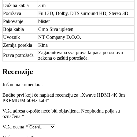
Dužina kabla
3 m
Podržava
Full 3D, Dolby, DTS surround HD, Stereo 3D
Pakovanje
blister
Boja kabla
Crno-Siva upleten
Uvoznik
NT Company D.O.O.
Zemlja porekla
Kina
Zagarantovana sva prava kupaca po osnovu
Prava potrošača
zakona o zaštiti potrošača.
Recenzije
Još nema komentara.
Budite prvi koji će napisati recenziju za „Xwave HDMI 4K 3m
PREMIUM 60Hz kabl“
Vaša adresa e-pošte neće biti objavljena.
Neophodna polja su
označena
*
Vaša ocena
*