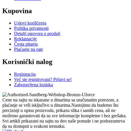
Kupovina
Uslovi korišćenja
Politika privatnosti
Detalji ugovora o prodaji
Reklamacije
Česta pitanja
Plaćanje na rate
Korisnički nalog
Registracija
Već ste registrovani? Prijavi se!
Zaboravljena lozinka
Cene na sajtu su iskazane u dinarima sa uračunatim porezom, a
plaćanje se vrši isključivo u dinarima.Nastojimo da budemo što
precizniji u opisu proizvoda, prikazu slika i samih cena, ali ne
možemo garantovati da su sve informacije kompletne i bez grešaka.
Svi artikli prikazani na sajtu su deo naše ponude i ne podrazumeva
da su dostupni u svakom trenutku.