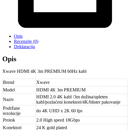
Opis
Recenzije (0)
Deklaracija
Opis
Xwave HDMI 4K 3m PREMIUM 60Hz kabl
Brend
Xwave
Model
HDMI 4K 3m PREMIUM
HDMI 2.0 4K kabl /3m dužina/upleten
Naziv
kabl/pozlaćeni konektori/4K/blister pakovanje
Podržane
do 4K UHD x 2K 60 fps
rezolucije
Protok
2.0 High speed 18Gbps
Konektori
24 K gold plated