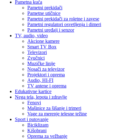
Pametna kuća
Pametni prekidači
Pametne utičnice
Pametni prekidači za roletne i zavese
Pametni regulatori osvetljenja i dimeri
Pametni uređaji i senzor
TV, audio, video
Akcione kamere
Smart TV Box
Televizori
Zvučnici
Muzičke linije
Nosači za televizor
Projektori i oprema
Audio, HI-FI
TV antene i oprema
Edukativne kartice
Nega tela, lepota i zdravlje
Fenovi
Mašinice za šišanje i trimeri
Vage za merenje telesne težine
Sport i putovanje
Biciklizam
Kišobrani
Oprema za vežbanje