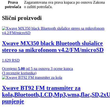
Prava
Zagarantovana sva prava kupaca po osnovu Zakona
potrošača
o zaštiti potrošača.
Slični proizvodi
Xwave MX350 black Bluetooth slušalice
stereo sa mikrofonom v4.2/FM/microSD
1.629
RSD
Ocenjeno
5.00
od 5 na osnovu
3
ocene kupca
(
3
recenzije korisnika)
Xwave BT92 FM transmiter za
kola,Bluetooth,LCD,Mp3,wma,flac,SD,2x
punjenje