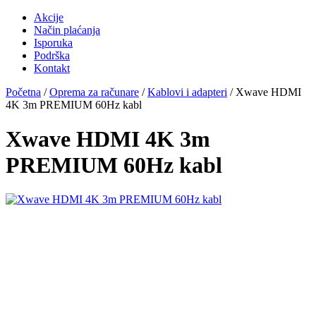
Akcije
Način plaćanja
Isporuka
Podrška
Kontakt
Početna
/
Oprema za računare
/
Kablovi i adapteri
/ Xwave HDMI
4K 3m PREMIUM 60Hz kabl
Xwave HDMI 4K 3m
PREMIUM 60Hz kabl