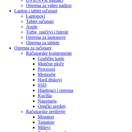
DVR/NVR snimači
Oprema za video nadzor
Laptop i tablet računari
Laptopovi
Tablet računari
Apple
Torbe, rančevi i futrole
Oprema za laptopove
Oprema za tablete
Oprema za računare
Računarske komponente
Grafičke karte
Matične ploče
Procesori
Memorije
Hard diskovi
SSD
Hladnjaci i oprema
Kućišta
Napajanja
Optički uređaji
Računarske periferije
Monitori
Tastature
Miševi