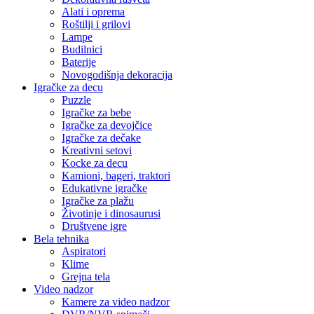
Alati i oprema
Roštilji i grilovi
Lampe
Budilnici
Baterije
Novogodišnja dekoracija
Igračke za decu
Puzzle
Igračke za bebe
Igračke za devojčice
Igračke za dečake
Kreativni setovi
Kocke za decu
Kamioni, bageri, traktori
Edukativne igračke
Igračke za plažu
Životinje i dinosaurusi
Društvene igre
Bela tehnika
Aspiratori
Klime
Grejna tela
Video nadzor
Kamere za video nadzor