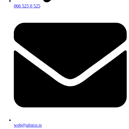
066 525 0 525
web@uforce.rs