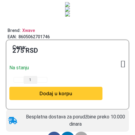
Brend:
Xwave
EAN:
8605062701746
Cena:
275
RSD
Na stanju
Dodaj u korpu
Besplatna dostava za porudžbine preko 10.000
dinara