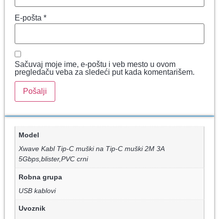
E-pošta
*
Sačuvaj moje ime, e-poštu i veb mesto u ovom
pregledaču veba za sledeći put kada komentarišem.
Model
Xwave Kabl Tip-C muški na Tip-C muški 2M 3A
5Gbps,blister,PVC crni
Robna grupa
USB kablovi
Uvoznik