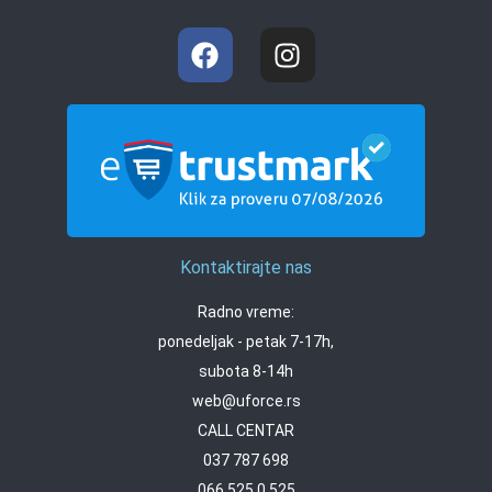
Kontaktirajte nas
Radno vreme:
ponedeljak - petak 7-17h,
subota 8-14h
web@uforce.rs
CALL CENTAR
037 787 698
066 525 0 525