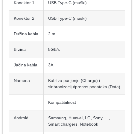
Konektor 1
USB Type-C (muški)
Konektor 2
USB Type-C (muški)
Dužina kabla
2 m
Brzina
5GB/s
Jačina kabla
3A
Namena
Kabl za punjenje (Charge) i
sinhronizaciju/prenos podataka (Data)
Kompatibilnost
Android
Samsung, Huawei, LG, Sony, …,
Smart chargers, Notebook