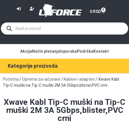
or
0
0
RSD
Akcije
Način plaćanja
Isporuka
Podrška
Kontakt
Kategorije proizvoda
Početna
/
Oprema za računare
/
Kablovi i adapteri
/ Xwave Kabl
Tip-C muški na Tip-C muški 2M 3A 5Gbps,blister,PVC crni
Xwave Kabl Tip-C muški na Tip-C
muški 2M 3A 5Gbps,blister,PVC
crni