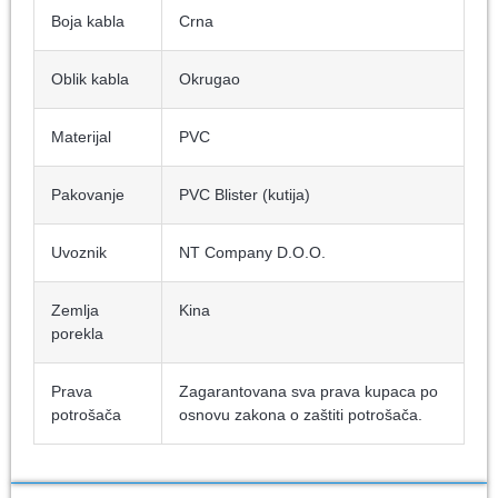
Boja kabla
Crna
Oblik kabla
Okrugao
Materijal
PVC
Pakovanje
PVC Blister (kutija)
Uvoznik
NT Company D.O.O.
Zemlja
Kina
porekla
Prava
Zagarantovana sva prava kupaca po
potrošača
osnovu zakona o zaštiti potrošača.