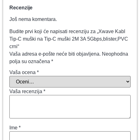
Recenzije
Još nema komentara.
Budite prvi koji će napisati recenziju za „Xwave Kabl
Tip-C muški na Tip-C muški 2M 3A 5Gbps,blister,PVC
crni“
Vaša adresa e-pošte neće biti objavljena.
Neophodna
polja su označena
*
Vaša ocena
*
Vaša recenzija
*
Ime
*