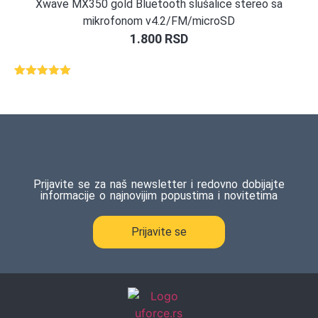
Xwave MX350 gold Bluetooth slušalice stereo sa
mikrofonom v4.2/FM/microSD
1.800
RSD
Ocenjeno
1
5.00
od 5
na osnovu
ocene
kupca
Prijavite se za naš newsletter i redovno dobijajte
informacije o najnovijim popustima i novitetima
Prijavite se