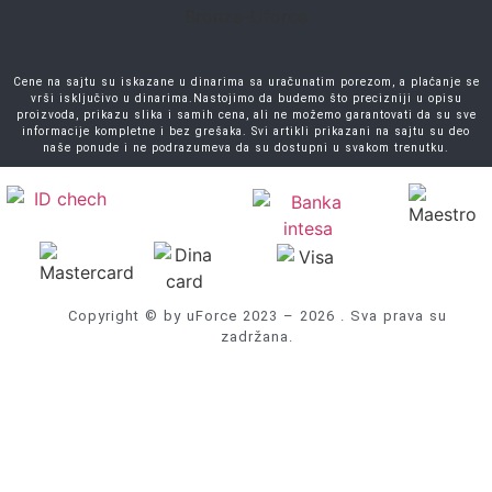
Cene na sajtu su iskazane u dinarima sa uračunatim porezom, a plaćanje se
vrši isključivo u dinarima.Nastojimo da budemo što precizniji u opisu
proizvoda, prikazu slika i samih cena, ali ne možemo garantovati da su sve
informacije kompletne i bez grešaka. Svi artikli prikazani na sajtu su deo
naše ponude i ne podrazumeva da su dostupni u svakom trenutku.
Copyright © by uForce 2023 – 2026 . Sva prava su
zadržana.