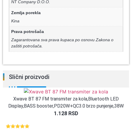
NT Company D.O.O.
Zemlja porekla
Kina
Prava potrošača
Zagarantovana sva prava kupaca po osnovu Zakona o
zaštiti potrošača.
Slični proizvodi
Xwave BT 87 FM transmiter za kola,Bluetooth LED
Display,BASS booster,PD20W+QC3.0 brzo punjenje,38W
1.128
RSD