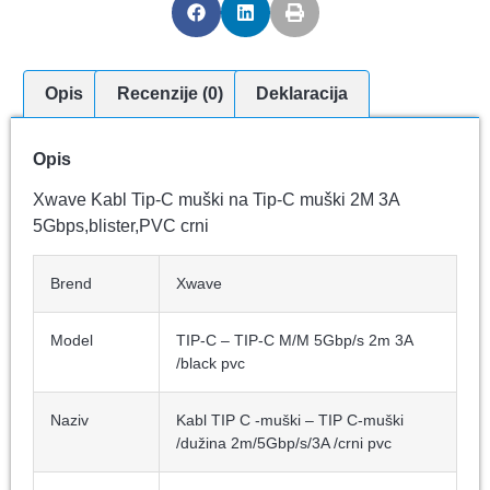
Opis
Recenzije (0)
Deklaracija
Opis
Xwave Kabl Tip-C muški na Tip-C muški 2M 3A
5Gbps,blister,PVC crni
Brend
Xwave
Model
TIP-C – TIP-C M/M 5Gbp/s 2m 3A
/black pvc
Naziv
Kabl TIP C -muški – TIP C-muški
/dužina 2m/5Gbp/s/3A /crni pvc