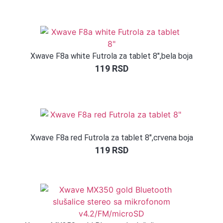
Ocenjeno
1
5.00
od 5
na osnovu
ocene
kupca
Xwave F8a white Futrola za tablet 8″,bela boja
119
RSD
Xwave F8a red Futrola za tablet 8″,crvena boja
119
RSD