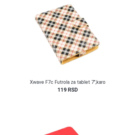
Xwave F7c Futrola za tablet 7″,karo
119
RSD