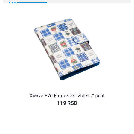
Xwave F7d Futrola za tablet 7″,print
119
RSD