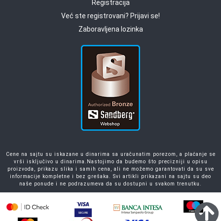
Registracija
Već ste registrovani? Prijavi se!
Zaboravljena lozinka
Cene na sajtu su iskazane u dinarima sa uračunatim porezom, a plaćanje se
vrši isključivo u dinarima.Nastojimo da budemo što precizniji u opisu
proizvoda, prikazu slika i samih cena, ali ne možemo garantovati da su sve
informacije kompletne i bez grešaka. Svi artikli prikazani na sajtu su deo
naše ponude i ne podrazumeva da su dostupni u svakom trenutku.