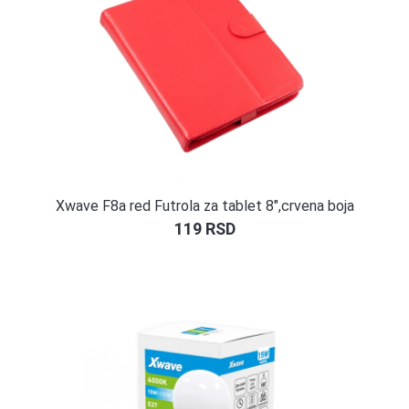
Xwave F8a red Futrola za tablet 8″,crvena boja
119
RSD