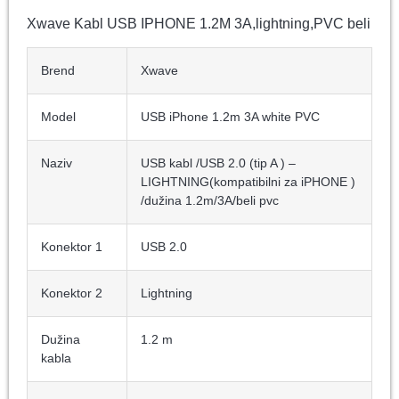
Xwave Kabl USB IPHONE 1.2M 3A,lightning,PVC beli
Brend
Xwave
Model
USB iPhone 1.2m 3A white PVC
Naziv
USB kabl /USB 2.0 (tip A ) –
LIGHTNING(kompatibilni za iPHONE )
/dužina 1.2m/3A/beli pvc
Konektor 1
USB 2.0
Konektor 2
Lightning
Dužina
1.2 m
kabla