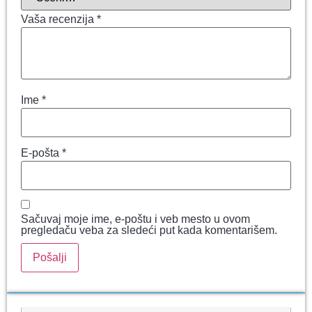
Vaša recenzija
*
Ime
*
E-pošta
*
Sačuvaj moje ime, e-poštu i veb mesto u ovom
pregledaču veba za sledeći put kada komentarišem.