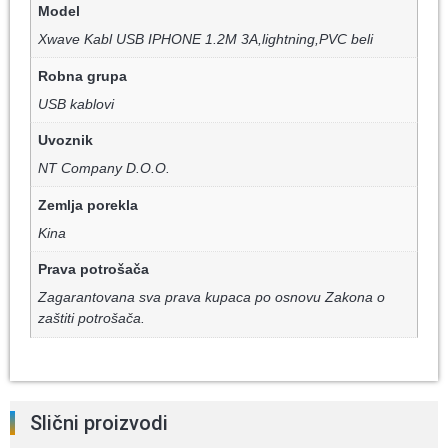
Model
Xwave Kabl USB IPHONE 1.2M 3A,lightning,PVC beli
Robna grupa
USB kablovi
Uvoznik
NT Company D.O.O.
Zemlja porekla
Kina
Prava potrošača
Zagarantovana sva prava kupaca po osnovu Zakona o
zaštiti potrošača.
Slični proizvodi