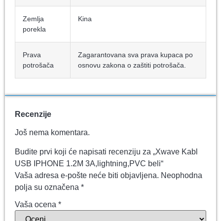
Zemlja
Kina
porekla
Prava
Zagarantovana sva prava kupaca po
potrošača
osnovu zakona o zaštiti potrošača.
Recenzije
Još nema komentara.
Budite prvi koji će napisati recenziju za „Xwave Kabl
USB IPHONE 1.2M 3A,lightning,PVC beli“
Vaša adresa e-pošte neće biti objavljena.
Neophodna
polja su označena
*
Vaša ocena
*