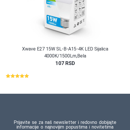
Xwave E27 15W SL-B-A15-4K LED Sijalica
4000K/1500Lm,Bela
107
RSD
Ocenjeno
1
5.00
od 5
na osnovu
ocene
kupca
Prijavite se za naš newsletter i redovno dobijajte
informacije o najnovijim popustima i novitetima