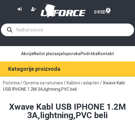
or
0
0
RSD
Akcije
Način plaćanja
Isporuka
Podrška
Kontakt
Kategorije proizvoda
Početna
/
Oprema za računare
/
Kablovi i adapteri
/ Xwave Kabl
USB IPHONE 1.2M 3A,lightning,PVC beli
Xwave Kabl USB IPHONE 1.2M
3A,lightning,PVC beli