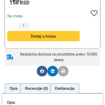
Cena:
156
RSD
Na stanju
Dodaj u korpu
Besplatna dostava za porudžbine preko 10.000
dinara
Opis
Recenzije (0)
Deklaracija
Opis