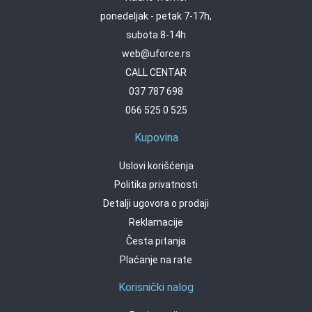
ponedeljak - petak 7-17h,
subota 8-14h
web@uforce.rs
CALL CENTAR
037 787 698
066 525 0 525
Kupovina
Uslovi korišćenja
Politika privatnosti
Detalji ugovora o prodaji
Reklamacije
Česta pitanja
Plaćanje na rate
Korisnički nalog