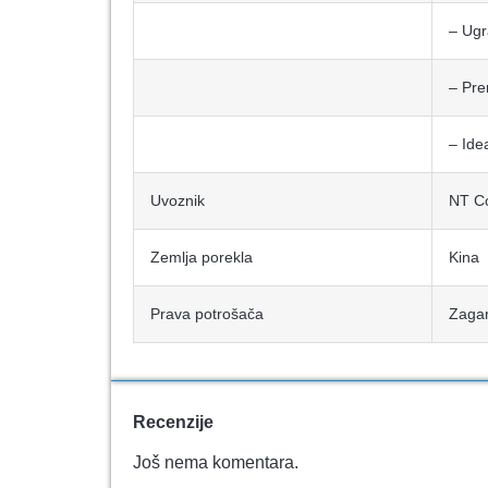
– Ugr
– Pre
– Ide
Uvoznik
NT C
Zemlja porekla
Kina
Prava potrošača
Zagar
Recenzije
Još nema komentara.