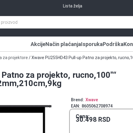
Lista želja
Akcije
Način plaćanja
Isporuka
Podrška
Kon
a za projektore
/ Xwave PU255HD43 Pull-up Patno za projekto, rucno,
atno za projekto, rucno,100″“
.42mm,210cm,9kg
Brend:
Xwave
EAN:
8605062708974
Cena:
30.498
RSD