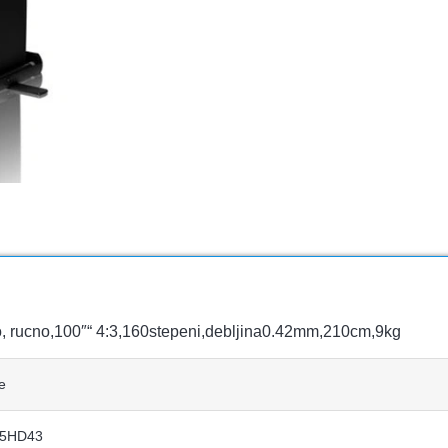
 rucno,100″“ 4:3,160stepeni,debljina0.42mm,210cm,9kg
e
5HD43