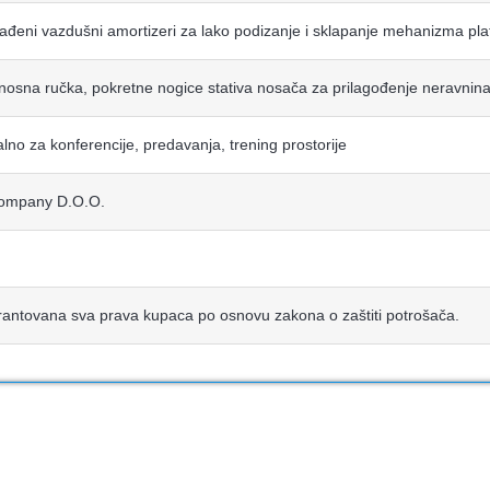
ađeni vazdušni amortizeri za lako podizanje i sklapanje mehanizma pla
nosna ručka, pokretne nogice stativa nosača za prilagođenje neravnina
alno za konferencije, predavanja, trening prostorije
ompany D.O.O.
antovana sva prava kupaca po osnovu zakona o zaštiti potrošača.