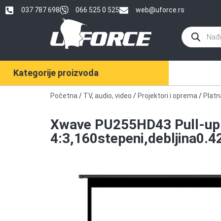
037 787 698
066 525 0 525
web@uforce.rs
Kategorije proizvoda
Početna
/
TV, audio, video
/
Projektori i oprema
/
Platn
Xwave PU255HD43 Pull-up P
4:3,160stepeni,debljina0