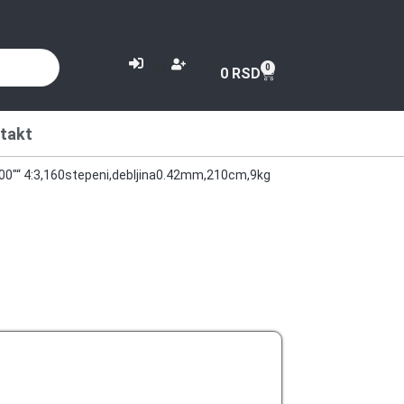
or
0
0
RSD
takt
100″“ 4:3,160stepeni,debljina0.42mm,210cm,9kg