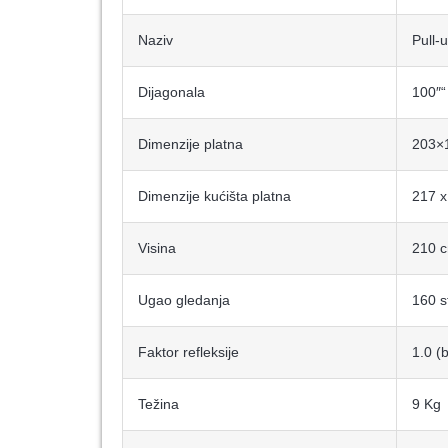
Naziv
Pull-
Dijagonala
100″“
Dimenzije platna
203×
Dimenzije kućišta platna
217 x
Visina
210 
Ugao gledanja
160 s
Faktor refleksije
1.0 (b
Težina
9 Kg