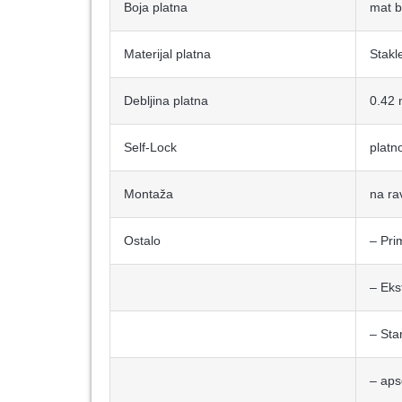
Boja platna
mat b
Materijal platna
Stakl
Debljina platna
0.42
Self-Lock
platno
Montaža
na ra
Ostalo
– Pri
– Eks
– Sta
– aps