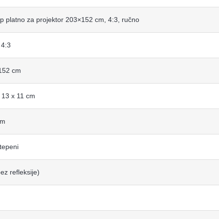
up platno za projektor 203×152 cm, 4:3, ručno
 4:3
152 cm
 13 x 11 cm
cm
tepeni
ez refleksije)