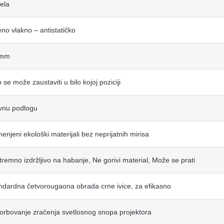
ela
eno vlakno – antistatičko
 mm
 se može zaustaviti u bilo kojoj poziciji
vnu podlogu
menjeni ekološki materijali bez neprijatnih mirisa
tremno izdržljivo na habanje, Ne gorivi material, Može se prati
ndardna četvorougaona obrada crne ivice, za efikasno
orbovanje zračenja svetlosnog snopa projektora