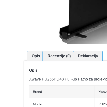
Opis
Recenzije (0)
Deklaracija
Opis
Xwave PU255HD43 Pull-up Patno za projekto,
Brend
Xwav
Model
PU25