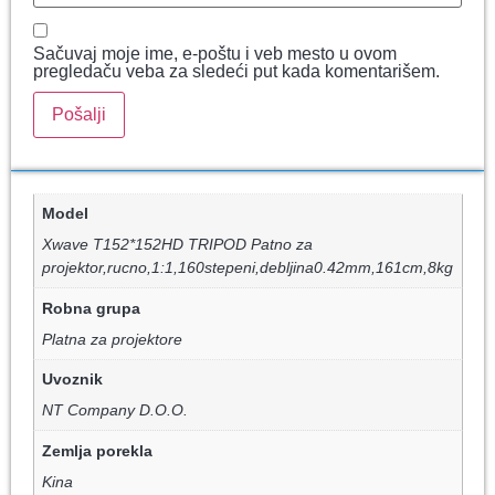
Sačuvaj moje ime, e-poštu i veb mesto u ovom
pregledaču veba za sledeći put kada komentarišem.
Model
Xwave T152*152HD TRIPOD Patno za
projektor,rucno,1:1,160stepeni,debljina0.42mm,161cm,8kg
Robna grupa
Platna za projektore
Uvoznik
NT Company D.O.O.
Zemlja porekla
Kina