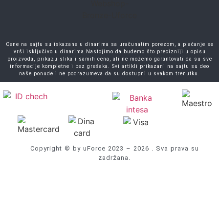
Cene na sajtu su iskazane u dinarima sa uračunatim porezom, a plaćanje se
vrši isključivo u dinarima.Nastojimo da budemo što precizniji u opisu
proizvoda, prikazu slika i samih cena, ali ne možemo garantovati da su sve
informacije kompletne i bez grešaka. Svi artikli prikazani na sajtu su deo
naše ponude i ne podrazumeva da su dostupni u svakom trenutku.
Copyright © by uForce 2023 – 2026 . Sva prava su
zadržana.