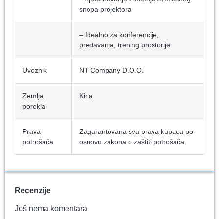
snopa projektora
– Idealno za konferencije,
predavanja, trening prostorije
Uvoznik
NT Company D.O.O.
Zemlja
Kina
porekla
Prava
Zagarantovana sva prava kupaca po
potrošača
osnovu zakona o zaštiti potrošača.
Recenzije
Još nema komentara.