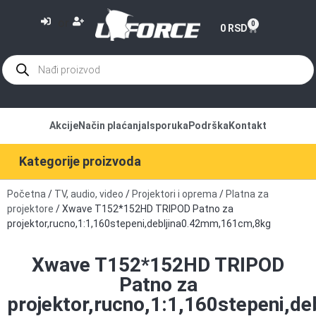
or
0
0
RSD
Akcije
Način plaćanja
Isporuka
Podrška
Kontakt
Kategorije proizvoda
Početna
/
TV, audio, video
/
Projektori i oprema
/
Platna za
projektore
/ Xwave T152*152HD TRIPOD Patno za
projektor,rucno,1:1,160stepeni,debljina0.42mm,161cm,8kg
Xwave T152*152HD TRIPOD
Patno za
projektor,rucno,1:1,160stepeni,