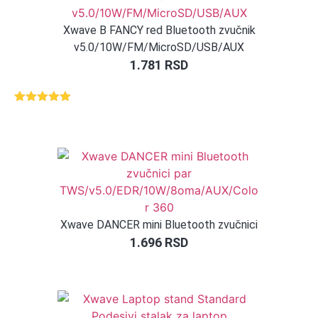
Xwave B FANCY red Bluetooth zvučnik
v5.0/10W/FM/MicroSD/USB/AUX
1.781
RSD
Ocenjeno
1
5.00
od 5
na osnovu
ocene
kupca
Xwave DANCER mini Bluetooth zvučnici
1.696
RSD