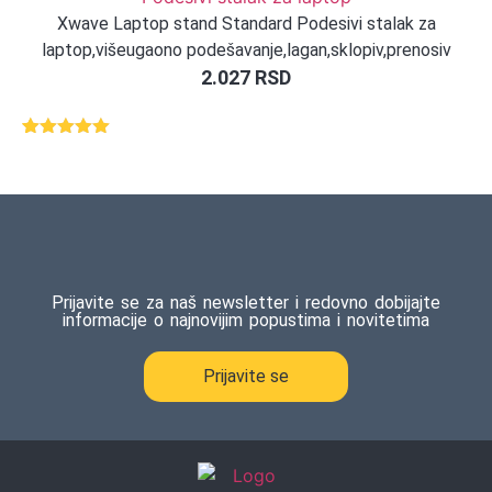
Xwave Laptop stand Standard Podesivi stalak za
laptop,višeugaono podešavanje,lagan,sklopiv,prenosiv
2.027
RSD
Ocenjeno
1
5.00
od 5
na osnovu
ocene
kupca
Prijavite se za naš newsletter i redovno dobijajte
informacije o najnovijim popustima i novitetima
Prijavite se