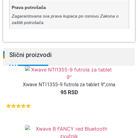
Prava potrošača
Zagarantovana sva prava kupaca po osnovu Zakona o
zaštiti potrošača.
Slični proizvodi
Xwave NTI1355-9 futrola za tablet 9″,crna
95
RSD
Ocenjeno
1
5.00
od 5
na osnovu
ocene
kupca