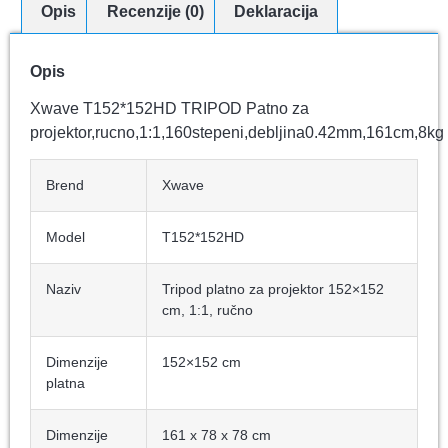
Opis
Recenzije (0)
Deklaracija
Opis
Xwave T152*152HD TRIPOD Patno za
projektor,rucno,1:1,160stepeni,debljina0.42mm,161cm,8kg
Brend
Xwave
Model
T152*152HD
Naziv
Tripod platno za projektor 152×152
cm, 1:1, ručno
Dimenzije
152×152 cm
platna
Dimenzije
161 x 78 x 78 cm