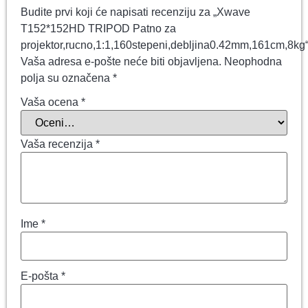
Budite prvi koji će napisati recenziju za „Xwave
T152*152HD TRIPOD Patno za
projektor,rucno,1:1,160stepeni,debljina0.42mm,161cm,8kg
Vaša adresa e-pošte neće biti objavljena.
Neophodna
polja su označena
*
Vaša ocena
*
Vaša recenzija
*
Ime
*
E-pošta
*