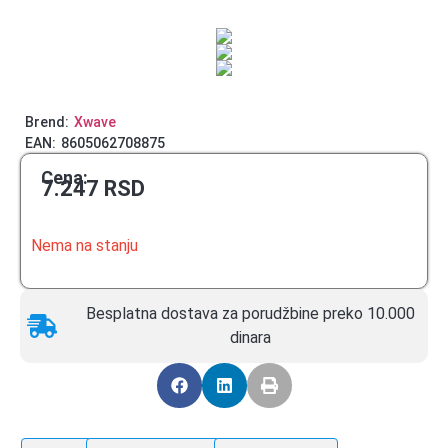
Brend:
Xwave
EAN:
8605062708875
Cena:
7.247
RSD
Nema na stanju
Besplatna dostava za porudžbine preko 10.000
dinara