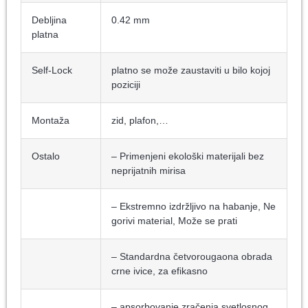
Debljina
0.42 mm
platna
Self-Lock
platno se može zaustaviti u bilo kojoj
poziciji
Montaža
zid, plafon,…
Ostalo
– Primenjeni ekološki materijali bez
neprijatnih mirisa
– Ekstremno izdržljivo na habanje, Ne
gorivi material, Može se prati
– Standardna četvorougaona obrada
crne ivice, za efikasno
– apsorbovanje zračenja svetlosnog