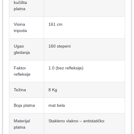
kučišta
platna
Visina
161 cm
tripoda
Ugao
160 stepeni
gledanja
Faktor
1.0 (bez refleksije)
refleksije
Težina
8 Kg
Boja platna
mat bela
Materijal
Stakleno vlakno – antistatičko
platna