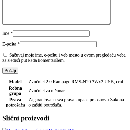
Ime
*
E-pošta
*
Sačuvaj moje ime, e-poštu i veb mesto u ovom pregledaču veba
za sledeći put kada komentarišem.
Model
Zvučnici 2.0 Rampage RMS-N29 3Wx2 USB, crni
Robna
Zvučnici za računar
grupa
Prava
Zagarantovana sva prava kupaca po osnovu Zakona
potrošača
o zaštiti potrošača.
Slični proizvodi