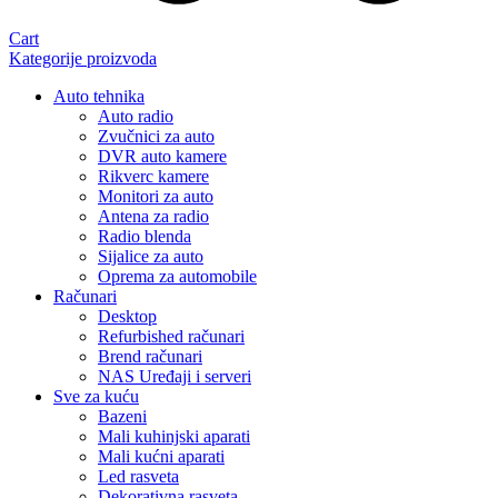
Cart
Kategorije proizvoda
Auto tehnika
Auto radio
Zvučnici za auto
DVR auto kamere
Rikverc kamere
Monitori za auto
Antena za radio
Radio blenda
Sijalice za auto
Oprema za automobile
Računari
Desktop
Refurbished računari
Brend računari
NAS Uređaji i serveri
Sve za kuću
Bazeni
Mali kuhinjski aparati
Mali kućni aparati
Led rasveta
Dekorativna rasveta