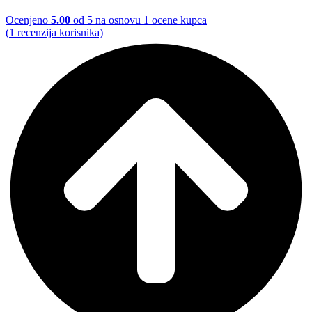
Ocenjeno
5.00
od 5 na osnovu
1
ocene kupca
(
1
recenzija korisnika)