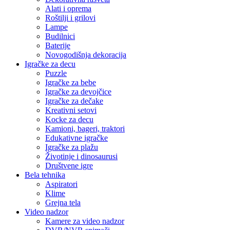
Alati i oprema
Roštilji i grilovi
Lampe
Budilnici
Baterije
Novogodišnja dekoracija
Igračke za decu
Puzzle
Igračke za bebe
Igračke za devojčice
Igračke za dečake
Kreativni setovi
Kocke za decu
Kamioni, bageri, traktori
Edukativne igračke
Igračke za plažu
Životinje i dinosaurusi
Društvene igre
Bela tehnika
Aspiratori
Klime
Grejna tela
Video nadzor
Kamere za video nadzor