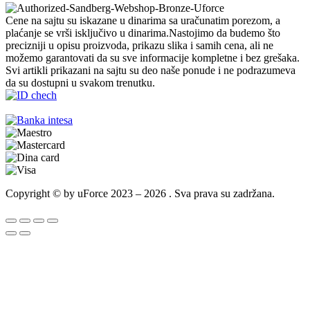
Cene na sajtu su iskazane u dinarima sa uračunatim porezom, a
plaćanje se vrši isključivo u dinarima.Nastojimo da budemo što
precizniji u opisu proizvoda, prikazu slika i samih cena, ali ne
možemo garantovati da su sve informacije kompletne i bez grešaka.
Svi artikli prikazani na sajtu su deo naše ponude i ne podrazumeva
da su dostupni u svakom trenutku.
Copyright © by uForce 2023 – 2026 . Sva prava su zadržana.