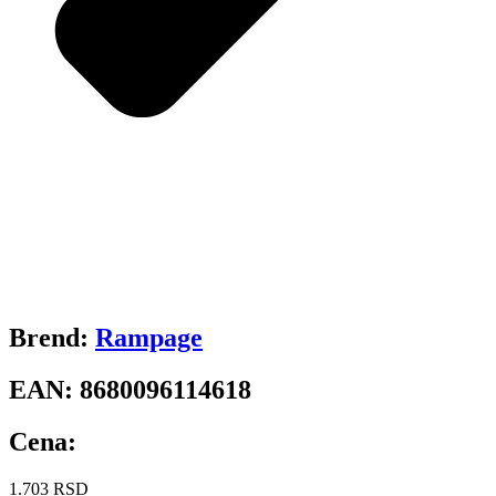
Brend:
Rampage
EAN:
8680096114618
Cena:
1.703
RSD