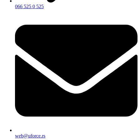
066 525 0 525
web@uforce.rs