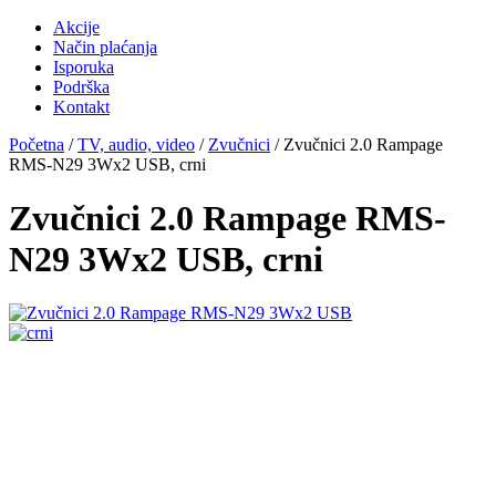
Akcije
Način plaćanja
Isporuka
Podrška
Kontakt
Početna
/
TV, audio, video
/
Zvučnici
/ Zvučnici 2.0 Rampage
RMS-N29 3Wx2 USB, crni
Zvučnici 2.0 Rampage RMS-
N29 3Wx2 USB, crni