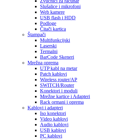
Zvučnici za računar
Slušalice i mikrofoni
Web kamere
USB flash i HDD
Podloge
Čitači kartica
Štampači
Multifunkcijski
Laserski
Termalni
BarCode Skeneri
Mrežna oprema
UTP kabl na metar
Patch kablovi
Wireless router/AP
SWITCH/Router
Konektori i moduli
Mrežne kartice i Adapteri
Rack ormani i oprema
Kablovi i adapteri
Iso konektori
Video kablovi
Audio kablovi
USB kablovi
PC kablovi