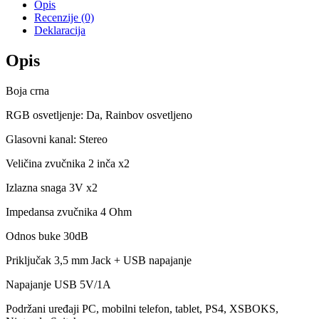
Opis
Recenzije (0)
Deklaracija
Opis
Boja crna
RGB osvetljenje: Da, Rainbov osvetljeno
Glasovni kanal: Stereo
Veličina zvučnika 2 inča x2
Izlazna snaga 3V x2
Impedansa zvučnika 4 Ohm
Odnos buke 30dB
Priključak 3,5 mm Jack + USB napajanje
Napajanje USB 5V/1A
Podržani uređaji PC, mobilni telefon, tablet, PS4, XSBOKS,