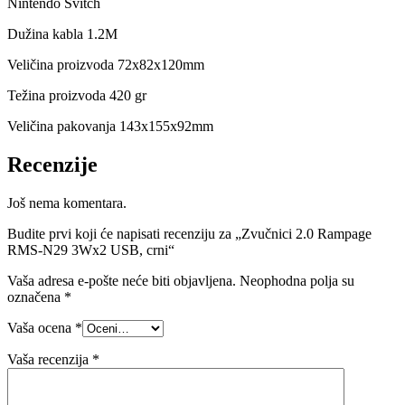
Nintendo Svitch
Dužina kabla 1.2M
Veličina proizvoda 72x82x120mm
Težina proizvoda 420 gr
Veličina pakovanja 143x155x92mm
Recenzije
Još nema komentara.
Budite prvi koji će napisati recenziju za „Zvučnici 2.0 Rampage
RMS-N29 3Wx2 USB, crni“
Vaša adresa e-pošte neće biti objavljena.
Neophodna polja su
označena
*
Vaša ocena
*
Vaša recenzija
*