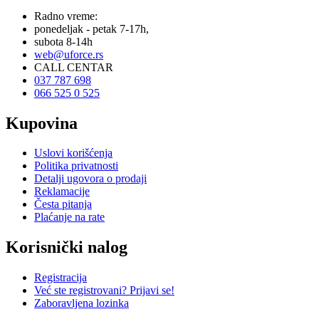
Radno vreme:
ponedeljak - petak 7-17h,
subota 8-14h
web@uforce.rs
CALL CENTAR
037 787 698
066 525 0 525
Kupovina
Uslovi korišćenja
Politika privatnosti
Detalji ugovora o prodaji
Reklamacije
Česta pitanja
Plaćanje na rate
Korisnički nalog
Registracija
Već ste registrovani? Prijavi se!
Zaboravljena lozinka