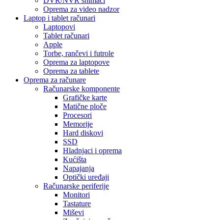
DVR/NVR snimači
Oprema za video nadzor
Laptop i tablet računari
Laptopovi
Tablet računari
Apple
Torbe, rančevi i futrole
Oprema za laptopove
Oprema za tablete
Oprema za računare
Računarske komponente
Grafičke karte
Matične ploče
Procesori
Memorije
Hard diskovi
SSD
Hladnjaci i oprema
Kućišta
Napajanja
Optički uređaji
Računarske periferije
Monitori
Tastature
Miševi