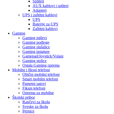
Spliteri
AUX kablovi i spliteri
Adapteri
UPS i zaštitni kablovi
UPS
Baterije za UPS
Zaštitni kablovi
Gaming
Gaming miševi
Gaming podloge
Gaming slušalice
Gaming tastature
Gamepad/Joystick/Volani
Gaming stolice
Ostala Gaming oprema
Mobilni i fiksni telefoni
Obični mobilni telefoni
Smart mobilni telefoni
Pametni satovi
Fiksni telefoni
Oprema za mobilne
Školski pribor
Rančevi za školu
Sveske za školu
Pernice