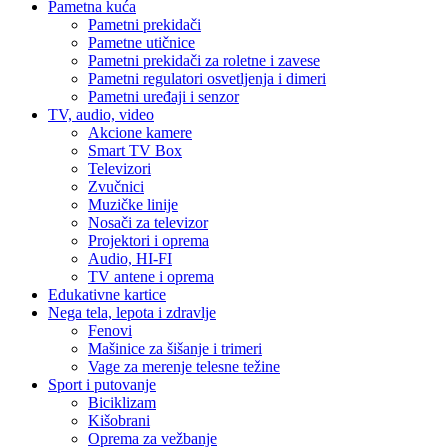
Pametna kuća
Pametni prekidači
Pametne utičnice
Pametni prekidači za roletne i zavese
Pametni regulatori osvetljenja i dimeri
Pametni uređaji i senzor
TV, audio, video
Akcione kamere
Smart TV Box
Televizori
Zvučnici
Muzičke linije
Nosači za televizor
Projektori i oprema
Audio, HI-FI
TV antene i oprema
Edukativne kartice
Nega tela, lepota i zdravlje
Fenovi
Mašinice za šišanje i trimeri
Vage za merenje telesne težine
Sport i putovanje
Biciklizam
Kišobrani
Oprema za vežbanje