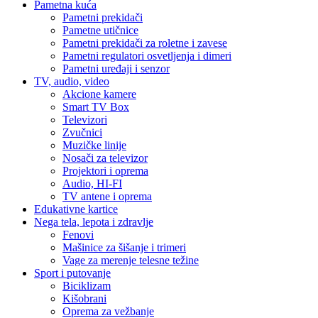
Pametna kuća
Pametni prekidači
Pametne utičnice
Pametni prekidači za roletne i zavese
Pametni regulatori osvetljenja i dimeri
Pametni uređaji i senzor
TV, audio, video
Akcione kamere
Smart TV Box
Televizori
Zvučnici
Muzičke linije
Nosači za televizor
Projektori i oprema
Audio, HI-FI
TV antene i oprema
Edukativne kartice
Nega tela, lepota i zdravlje
Fenovi
Mašinice za šišanje i trimeri
Vage za merenje telesne težine
Sport i putovanje
Biciklizam
Kišobrani
Oprema za vežbanje