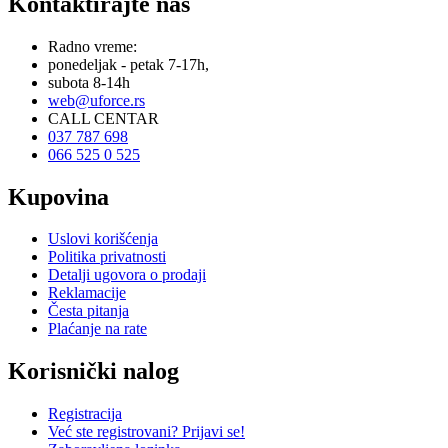
Kontaktirajte nas
Radno vreme:
ponedeljak - petak 7-17h,
subota 8-14h
web@uforce.rs
CALL CENTAR
037 787 698
066 525 0 525
Kupovina
Uslovi korišćenja
Politika privatnosti
Detalji ugovora o prodaji
Reklamacije
Česta pitanja
Plaćanje na rate
Korisnički nalog
Registracija
Već ste registrovani? Prijavi se!