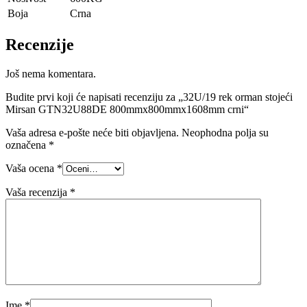
Boja
Crna
Recenzije
Još nema komentara.
Budite prvi koji će napisati recenziju za „32U/19 rek orman stojeći
Mirsan GTN32U88DE 800mmx800mmx1608mm crni“
Vaša adresa e-pošte neće biti objavljena.
Neophodna polja su
označena
*
Vaša ocena
*
Vaša recenzija
*
Ime
*