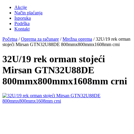
Akcije
Način plaćanja
Isporuka
Podrška
Kontakt
Početna
/
Oprema za računare
/
Mrežna oprema
/ 32U/19 rek orman
stojeći Mirsan GTN32U88DE 800mmx800mmx1608mm crni
32U/19 rek orman stojeći
Mirsan GTN32U88DE
800mmx800mmx1608mm crni