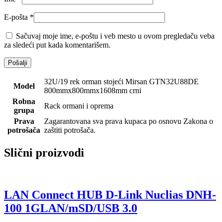
E-pošta
*
Sačuvaj moje ime, e-poštu i veb mesto u ovom pregledaču veba
za sledeći put kada komentarišem.
32U/19 rek orman stojeći Mirsan GTN32U88DE
Model
800mmx800mmx1608mm crni
Robna
Rack ormani i oprema
grupa
Prava
Zagarantovana sva prava kupaca po osnovu Zakona o
potrošača
zaštiti potrošača.
Slični proizvodi
LAN Connect HUB D-Link Nuclias DNH-
100 1GLAN/mSD/USB 3.0