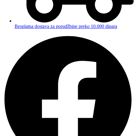
Besplatna dostava za porudžbine preko 10.000 dinara