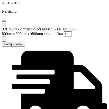
41.976
RSD
Na stanju
32U/19 rek orman stojeći Mirsan GTN32U88DE
800mmx800mmx1608mm crni količina
Dodaj u korpu