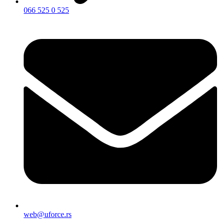
066 525 0 525
web@uforce.rs