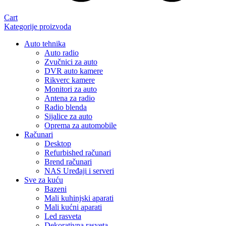
Cart
Kategorije proizvoda
Auto tehnika
Auto radio
Zvučnici za auto
DVR auto kamere
Rikverc kamere
Monitori za auto
Antena za radio
Radio blenda
Sijalice za auto
Oprema za automobile
Računari
Desktop
Refurbished računari
Brend računari
NAS Uređaji i serveri
Sve za kuću
Bazeni
Mali kuhinjski aparati
Mali kućni aparati
Led rasveta
Dekorativna rasveta