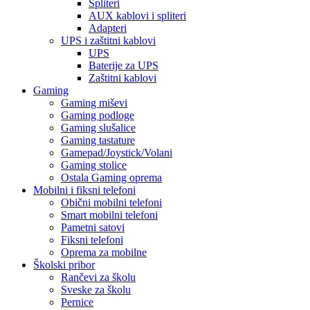
Spliteri
AUX kablovi i spliteri
Adapteri
UPS i zaštitni kablovi
UPS
Baterije za UPS
Zaštitni kablovi
Gaming
Gaming miševi
Gaming podloge
Gaming slušalice
Gaming tastature
Gamepad/Joystick/Volani
Gaming stolice
Ostala Gaming oprema
Mobilni i fiksni telefoni
Obični mobilni telefoni
Smart mobilni telefoni
Pametni satovi
Fiksni telefoni
Oprema za mobilne
Školski pribor
Rančevi za školu
Sveske za školu
Pernice