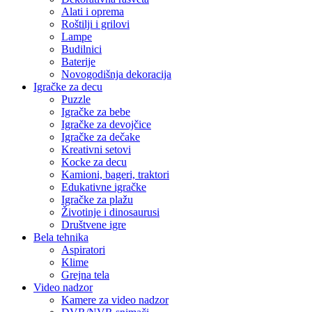
Alati i oprema
Roštilji i grilovi
Lampe
Budilnici
Baterije
Novogodišnja dekoracija
Igračke za decu
Puzzle
Igračke za bebe
Igračke za devojčice
Igračke za dečake
Kreativni setovi
Kocke za decu
Kamioni, bageri, traktori
Edukativne igračke
Igračke za plažu
Životinje i dinosaurusi
Društvene igre
Bela tehnika
Aspiratori
Klime
Grejna tela
Video nadzor
Kamere za video nadzor