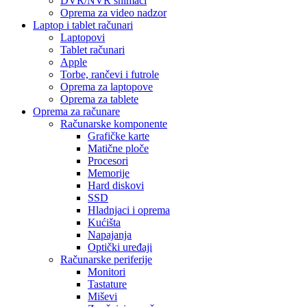
DVR/NVR snimači
Oprema za video nadzor
Laptop i tablet računari
Laptopovi
Tablet računari
Apple
Torbe, rančevi i futrole
Oprema za laptopove
Oprema za tablete
Oprema za računare
Računarske komponente
Grafičke karte
Matične ploče
Procesori
Memorije
Hard diskovi
SSD
Hladnjaci i oprema
Kućišta
Napajanja
Optički uređaji
Računarske periferije
Monitori
Tastature
Miševi