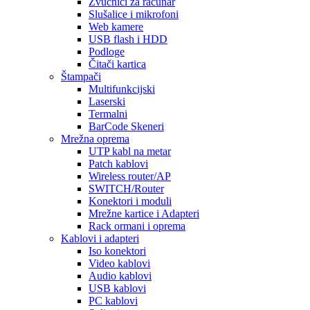
Zvučnici za računar
Slušalice i mikrofoni
Web kamere
USB flash i HDD
Podloge
Čitači kartica
Štampači
Multifunkcijski
Laserski
Termalni
BarCode Skeneri
Mrežna oprema
UTP kabl na metar
Patch kablovi
Wireless router/AP
SWITCH/Router
Konektori i moduli
Mrežne kartice i Adapteri
Rack ormani i oprema
Kablovi i adapteri
Iso konektori
Video kablovi
Audio kablovi
USB kablovi
PC kablovi