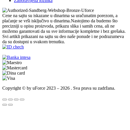
Zaboravljena lozinka
Cene na sajtu su iskazane u dinarima sa uračunatim porezom, a
plaćanje se vrši isključivo u dinarima.Nastojimo da budemo što
precizniji u opisu proizvoda, prikazu slika i samih cena, ali ne
možemo garantovati da su sve informacije kompletne i bez grešaka.
Svi artikli prikazani na sajtu su deo naše ponude i ne podrazumeva
da su dostupni u svakom trenutku.
Copyright © by uForce 2023 – 2026 . Sva prava su zadržana.