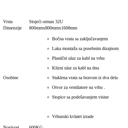
Vrsta
Stojeći orman 32U
Dimenzije
800mmx800mmx1608mm
Bočna vrata sa zaključavanjem
Laka montaža sa posebnim dizajnom
Plastični ulaz za kabl na vrhu
Klizni ulaz za kabl na dnu
Osobine
Staklena vrata sa bravom iz dva dela
Otvor za ventilatore na vrhu .
Stopice sa podešavanjem visine
Vrhunski kvlatet izrade
Nosivost
600KG