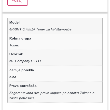
Model
4PRINT Q7551A Toner za HP štampače
Robna grupa
Toneri
Uvoznik
NT Company D.O.O.
Zemlja porekla
Kina
Prava potrošača
Zagarantovana sva prava kupaca po osnovu Zakona o
zaštiti potrošača.