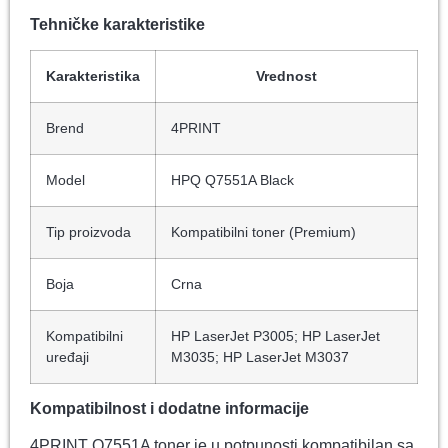
Tehničke karakteristike
Karakteristika
Vrednost
Brend
4PRINT
Model
HPQ Q7551A Black
Tip proizvoda
Kompatibilni toner (Premium)
Boja
Crna
Kompatibilni
HP LaserJet P3005; HP LaserJet
uređaji
M3035; HP LaserJet M3037
Kompatibilnost i dodatne informacije
4PRINT Q7551A toner je u potpunosti kompatibilan sa