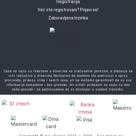
Registracija
Već ste registrovani? Prijavi se!
Zaboravljena lozinka
Cene na sajtu su iskazane u dinarima sa uračunatim porezom, a plaćanje se
vrši isključivo u dinarima.Nastojimo da budemo što precizniji u opisu
proizvoda, prikazu slika i samih cena, ali ne možemo garantovati da su sve
informacije kompletne i bez grešaka. Svi artikli prikazani na sajtu su deo
naše ponude i ne podrazumeva da su dostupni u svakom trenutku.
Copyright © by uForce 2023 – 2026 . Sva prava su