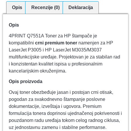
Opis
Recenzije (0)
Deklaracija
Opis
4PRINT Q7551A Toner za HP štampače je
kompatibilni
crni premium toner
namenjen za HP
LaserJet P3005 i HP LaserJet M3035/M3037
multifunkcijske uređaje. Projektovan je za stabilan rad
i konzistentan kvalitet ispisa u profesionalnim
kancelarijskim okruženjima.
Opis proizvoda
Ovaj toner obezbeđuje jasan i postojan crni otisak,
pogodan za svakodnevno štampanje poslovne
dokumentacije, izveštaja i ugovora. Premium
formulacija tonera doprinosi ujednačenoj pokrivenosti i
pouzdanom radu uređaja tokom celog radnog ciklusa,
uz jednostavnu zamenu i stabilne performanse.