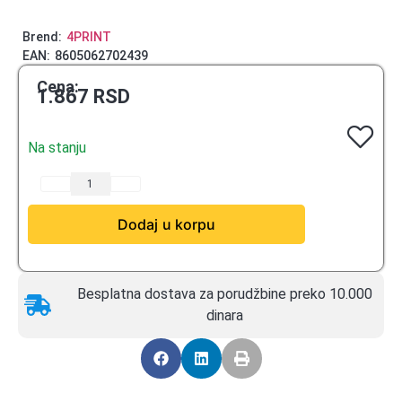
Brend:
4PRINT
EAN:
8605062702439
Cena:
1.867
RSD
Na stanju
Dodaj u korpu
Besplatna dostava za porudžbine preko 10.000
dinara