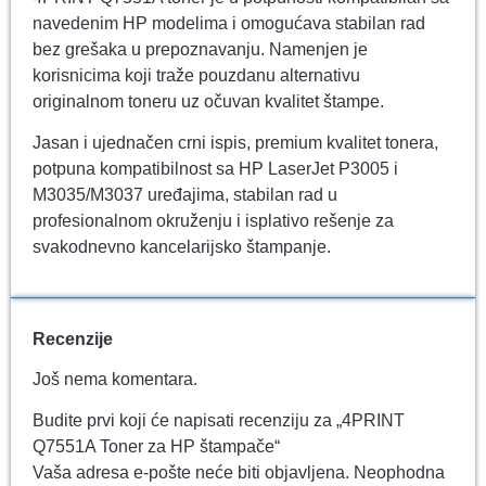
navedenim HP modelima i omogućava stabilan rad
bez grešaka u prepoznavanju. Namenjen je
korisnicima koji traže pouzdanu alternativu
originalnom toneru uz očuvan kvalitet štampe.
Jasan i ujednačen crni ispis, premium kvalitet tonera,
potpuna kompatibilnost sa HP LaserJet P3005 i
M3035/M3037 uređajima, stabilan rad u
profesionalnom okruženju i isplativo rešenje za
svakodnevno kancelarijsko štampanje.
Recenzije
Još nema komentara.
Budite prvi koji će napisati recenziju za „4PRINT
Q7551A Toner za HP štampače“
Vaša adresa e-pošte neće biti objavljena.
Neophodna