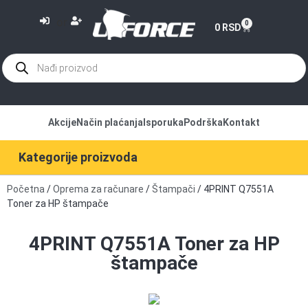
or
0
0
RSD
Akcije
Način plaćanja
Isporuka
Podrška
Kontakt
Kategorije proizvoda
Početna
/
Oprema za računare
/
Štampači
/ 4PRINT Q7551A
Toner za HP štampače
4PRINT Q7551A Toner za HP
štampače