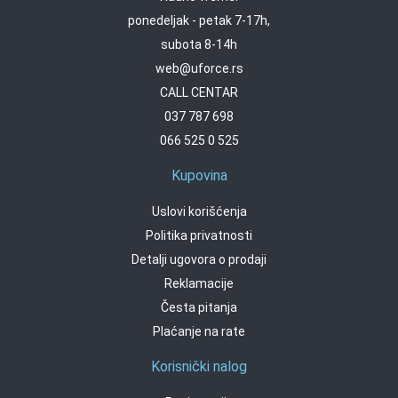
ponedeljak - petak 7-17h,
subota 8-14h
web@uforce.rs
CALL CENTAR
037 787 698
066 525 0 525
Kupovina
Uslovi korišćenja
Politika privatnosti
Detalji ugovora o prodaji
Reklamacije
Česta pitanja
Plaćanje na rate
Korisnički nalog