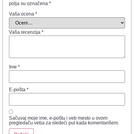
polja su označena
*
Vaša ocena
*
Vaša recenzija
*
Ime
*
E-pošta
*
Sačuvaj moje ime, e-poštu i veb mesto u ovom
pregledaču veba za sledeći put kada komentarišem.