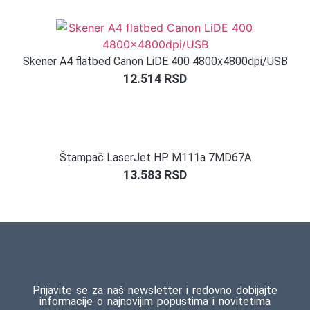
Skener A4 flatbed Canon LiDE 400 4800x4800dpi/USB
12.514
RSD
Štampač LaserJet HP M111a 7MD67A
13.583
RSD
Prijavite se za naš newsletter i redovno dobijajte
informacije o najnovijim popustima i novitetima