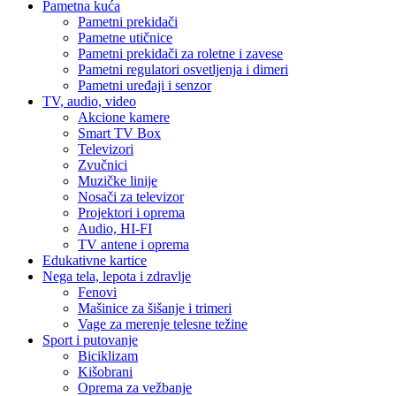
Pametna kuća
Pametni prekidači
Pametne utičnice
Pametni prekidači za roletne i zavese
Pametni regulatori osvetljenja i dimeri
Pametni uređaji i senzor
TV, audio, video
Akcione kamere
Smart TV Box
Televizori
Zvučnici
Muzičke linije
Nosači za televizor
Projektori i oprema
Audio, HI-FI
TV antene i oprema
Edukativne kartice
Nega tela, lepota i zdravlje
Fenovi
Mašinice za šišanje i trimeri
Vage za merenje telesne težine
Sport i putovanje
Biciklizam
Kišobrani
Oprema za vežbanje