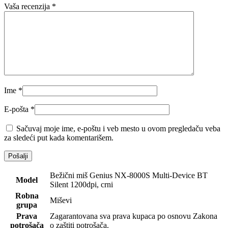
Vaša recenzija
*
Ime
*
E-pošta
*
Sačuvaj moje ime, e-poštu i veb mesto u ovom pregledaču veba
za sledeći put kada komentarišem.
Bežični miš Genius NX-8000S Multi-Device BT
Model
Silent 1200dpi, crni
Robna
Miševi
grupa
Prava
Zagarantovana sva prava kupaca po osnovu Zakona
potrošača
o zaštiti potrošača.