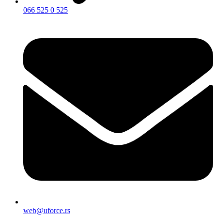
066 525 0 525
web@uforce.rs