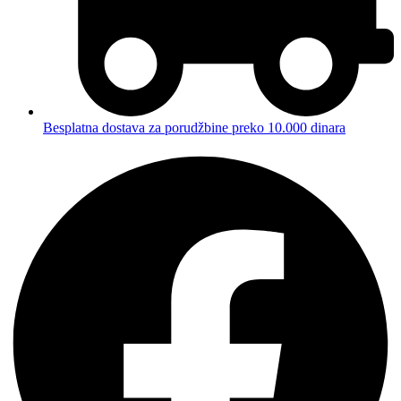
Besplatna dostava za porudžbine preko 10.000 dinara