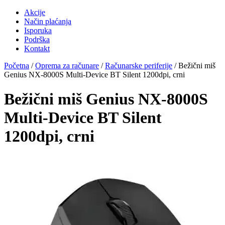
Akcije
Način plaćanja
Isporuka
Podrška
Kontakt
Početna
/
Oprema za računare
/
Računarske periferije
/ Bežični miš
Genius NX-8000S Multi-Device BT Silent 1200dpi, crni
Bežični miš Genius NX-8000S
Multi-Device BT Silent
1200dpi, crni