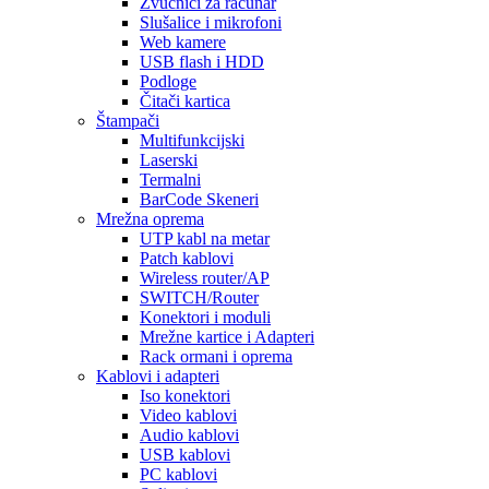
Zvučnici za računar
Slušalice i mikrofoni
Web kamere
USB flash i HDD
Podloge
Čitači kartica
Štampači
Multifunkcijski
Laserski
Termalni
BarCode Skeneri
Mrežna oprema
UTP kabl na metar
Patch kablovi
Wireless router/AP
SWITCH/Router
Konektori i moduli
Mrežne kartice i Adapteri
Rack ormani i oprema
Kablovi i adapteri
Iso konektori
Video kablovi
Audio kablovi
USB kablovi
PC kablovi