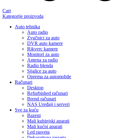
Cart
Kategorije proizvoda
Auto tehnika
Auto radio
Zvučnici za auto
DVR auto kamere
Rikverc kamere
Monitori za auto
Antena za radio
Radio blenda
Sijalice za auto
Oprema za automobile
Računari
Desktop
Refurbished računari
Brend računari
NAS Uređaji i serveri
Sve za kuću
Bazeni
Mali kuhinjski aparati
Mali kućni aparati
Led rasveta
Dekorativna rasveta