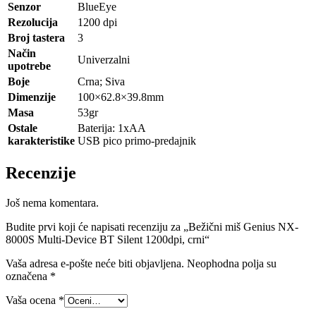
Senzor
BlueEye
Rezolucija
1200 dpi
Broj tastera
3
Način
Univerzalni
upotrebe
Boje
Crna; Siva
Dimenzije
100×62.8×39.8mm
Masa
53gr
Ostale
Baterija: 1xAA
karakteristike
USB pico primo-predajnik
Recenzije
Još nema komentara.
Budite prvi koji će napisati recenziju za „Bežični miš Genius NX-
8000S Multi-Device BT Silent 1200dpi, crni“
Vaša adresa e-pošte neće biti objavljena.
Neophodna polja su
označena
*
Vaša ocena
*