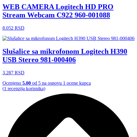
WEB CAMERA Logitech HD PRO
Stream Webcam C922 960-001088
8.052
RSD
Slušalice sa mikrofonom Logitech H390
USB Stereo 981-000406
3.287
RSD
Ocenjeno
5.00
od 5 na osnovu
1
ocene kupca
(
1
recenzija korisnika)