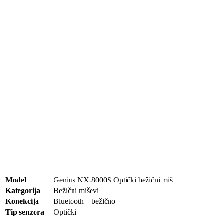
Model
Genius NX-8000S Optički bežični miš
Kategorija
Bežični miševi
Konekcija
Bluetooth – bežično
Tip senzora
Optički