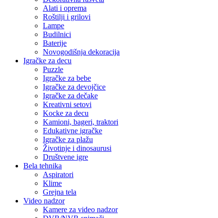
Alati i oprema
Roštilji i grilovi
Lampe
Budilnici
Baterije
Novogodišnja dekoracija
Igračke za decu
Puzzle
Igračke za bebe
Igračke za devojčice
Igračke za dečake
Kreativni setovi
Kocke za decu
Kamioni, bageri, traktori
Edukativne igračke
Igračke za plažu
Životinje i dinosaurusi
Društvene igre
Bela tehnika
Aspiratori
Klime
Grejna tela
Video nadzor
Kamere za video nadzor