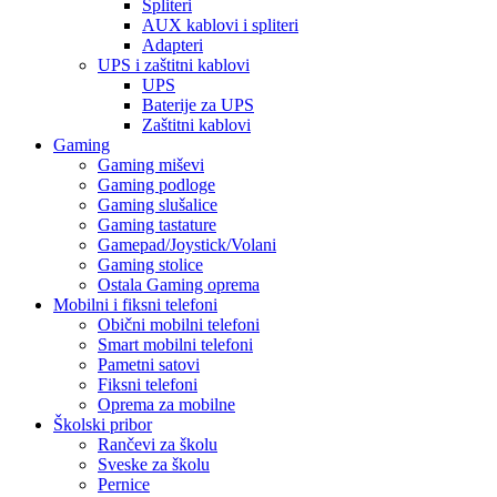
Spliteri
AUX kablovi i spliteri
Adapteri
UPS i zaštitni kablovi
UPS
Baterije za UPS
Zaštitni kablovi
Gaming
Gaming miševi
Gaming podloge
Gaming slušalice
Gaming tastature
Gamepad/Joystick/Volani
Gaming stolice
Ostala Gaming oprema
Mobilni i fiksni telefoni
Obični mobilni telefoni
Smart mobilni telefoni
Pametni satovi
Fiksni telefoni
Oprema za mobilne
Školski pribor
Rančevi za školu
Sveske za školu
Pernice