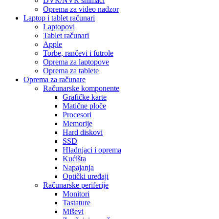
DVR/NVR snimači
Oprema za video nadzor
Laptop i tablet računari
Laptopovi
Tablet računari
Apple
Torbe, rančevi i futrole
Oprema za laptopove
Oprema za tablete
Oprema za računare
Računarske komponente
Grafičke karte
Matične ploče
Procesori
Memorije
Hard diskovi
SSD
Hladnjaci i oprema
Kućišta
Napajanja
Optički uređaji
Računarske periferije
Monitori
Tastature
Miševi