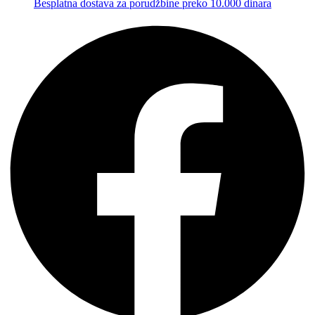
Besplatna dostava za porudžbine preko 10.000 dinara