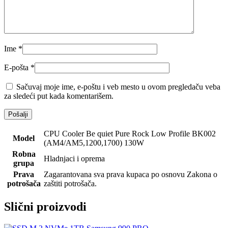
Ime
*
E-pošta
*
Sačuvaj moje ime, e-poštu i veb mesto u ovom pregledaču veba
za sledeći put kada komentarišem.
CPU Cooler Be quiet Pure Rock Low Profile BK002
Model
(AM4/AM5,1200,1700) 130W
Robna
Hladnjaci i oprema
grupa
Prava
Zagarantovana sva prava kupaca po osnovu Zakona o
potrošača
zaštiti potrošača.
Slični proizvodi