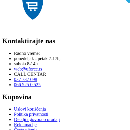
Kontaktirajte nas
Radno vreme:
ponedeljak - petak 7-17h,
subota 8-14h
web@uforce.rs
CALL CENTAR
037 787 698
066 525 0 525
Kupovina
Uslovi korišćenja
Politika privatnosti
Detalji ugovora o prodaji
Reklamacije
Česta pitanja