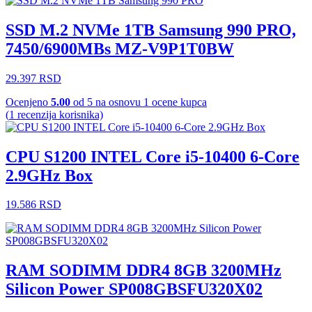
SSD M.2 NVMe 1TB Samsung 990 PRO,
7450/6900MBs MZ-V9P1T0BW
29.397
RSD
Ocenjeno
5.00
od 5 na osnovu
1
ocene kupca
(
1
recenzija korisnika)
CPU S1200 INTEL Core i5-10400 6-Core
2.9GHz Box
19.586
RSD
RAM SODIMM DDR4 8GB 3200MHz
Silicon Power SP008GBSFU320X02