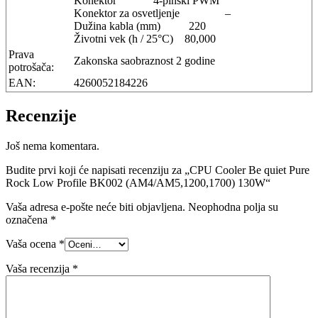
Konektor 4-pinski PWM
Konektor za osvetljenje –
Dužina kabla (mm) 220
Životni vek (h / 25°C) 80,000
Prava
Zakonska saobraznost 2 godine
potrošača:
EAN:
4260052184226
Recenzije
Još nema komentara.
Budite prvi koji će napisati recenziju za „CPU Cooler Be quiet Pure
Rock Low Profile BK002 (AM4/AM5,1200,1700) 130W“
Vaša adresa e-pošte neće biti objavljena.
Neophodna polja su
označena
*
Vaša ocena
*
Vaša recenzija
*