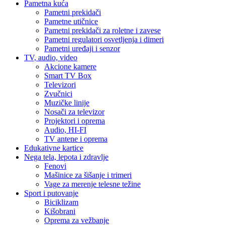
Pametna kuća
Pametni prekidači
Pametne utičnice
Pametni prekidači za roletne i zavese
Pametni regulatori osvetljenja i dimeri
Pametni uređaji i senzor
TV, audio, video
Akcione kamere
Smart TV Box
Televizori
Zvučnici
Muzičke linije
Nosači za televizor
Projektori i oprema
Audio, HI-FI
TV antene i oprema
Edukativne kartice
Nega tela, lepota i zdravlje
Fenovi
Mašinice za šišanje i trimeri
Vage za merenje telesne težine
Sport i putovanje
Biciklizam
Kišobrani
Oprema za vežbanje