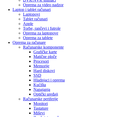
DVR/NVR snimači
Oprema za video nadzor
Laptop i tablet računari
Laptopovi
Tablet računari
Apple
Torbe, rančevi i futrole
Oprema za laptopove
Oprema za tablete
Oprema za računare
Računarske komponente
Grafičke karte
Matične ploče
Procesori
Memorije
Hard diskovi
SSD
Hladnjaci i oprema
Kućišta
Napajanja
Optički uređaji
Računarske periferije
Monitori
Tastature
Miševi