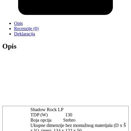
Opis
Recenzije (0)
Deklaracija
Opis
Shadow Rock LP
TDP (W) 130
Boja opcija Srebro
Ukupne dimenzije bez montažnog materijala (D x Š
x V), (mm) 134 x 122 x 50