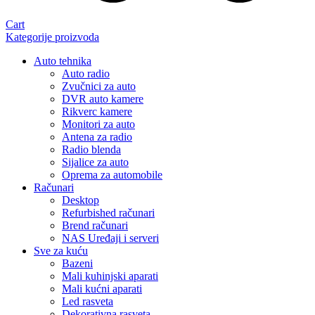
Cart
Kategorije proizvoda
Auto tehnika
Auto radio
Zvučnici za auto
DVR auto kamere
Rikverc kamere
Monitori za auto
Antena za radio
Radio blenda
Sijalice za auto
Oprema za automobile
Računari
Desktop
Refurbished računari
Brend računari
NAS Uređaji i serveri
Sve za kuću
Bazeni
Mali kuhinjski aparati
Mali kućni aparati
Led rasveta
Dekorativna rasveta