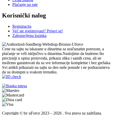
Plaćanje na rate
Korisnički nalog
Registracija
Već ste registrovani? Prijavi se!
Zaboravljena lozinka
Cene na sajtu su iskazane u dinarima sa uračunatim porezom, a
plaćanje se vrši isključivo u dinarima.Nastojimo da budemo što
precizniji u opisu proizvoda, prikazu slika i samih cena, ali ne
možemo garantovati da su sve informacije kompletne i bez grešaka.
Svi artikli prikazani na sajtu su deo naše ponude i ne podrazumeva
da su dostupni u svakom trenutku.
Copyright © by uForce 2023 – 2026 . Sva prava su zadržana.