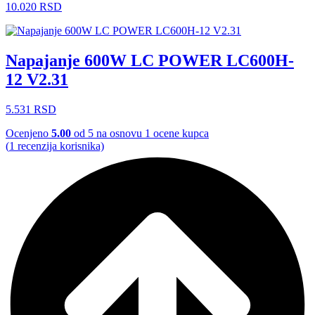
10.020
RSD
Napajanje 600W LC POWER LC600H-
12 V2.31
5.531
RSD
Ocenjeno
5.00
od 5 na osnovu
1
ocene kupca
(
1
recenzija korisnika)