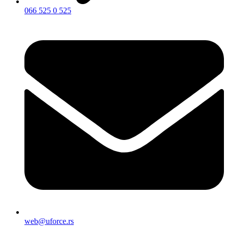
066 525 0 525
web@uforce.rs