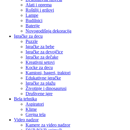
Alati i oprema
Roštilji i grilovi
Lampe
Budilnici
Baterije
Novogodišnja dekoracija
Igračke za decu
Puzzle
Igračke za bebe
Igračke za devojčice
Igračke za dečake
Kreativni setovi
Kocke za decu
Kamioni, bageri, traktori
Edukativne igračke
Igračke za plažu
Životinje i dinosaurusi
Društvene igre
Bela tehnika
Aspiratori
Klime
Grejna tela
Video nadzor
Kamere za video nadzor