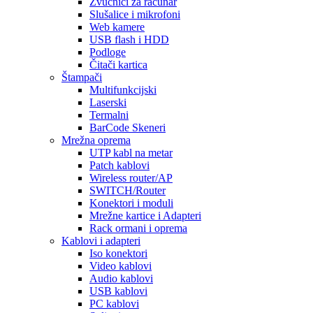
Zvučnici za računar
Slušalice i mikrofoni
Web kamere
USB flash i HDD
Podloge
Čitači kartica
Štampači
Multifunkcijski
Laserski
Termalni
BarCode Skeneri
Mrežna oprema
UTP kabl na metar
Patch kablovi
Wireless router/AP
SWITCH/Router
Konektori i moduli
Mrežne kartice i Adapteri
Rack ormani i oprema
Kablovi i adapteri
Iso konektori
Video kablovi
Audio kablovi
USB kablovi
PC kablovi