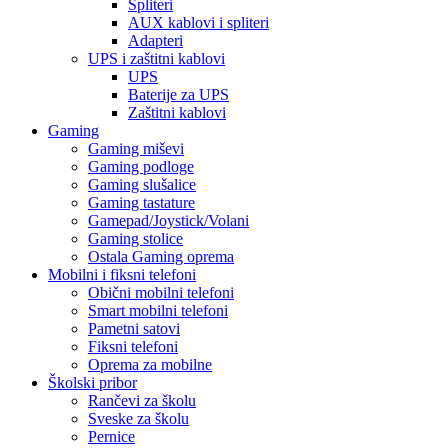
Spliteri
AUX kablovi i spliteri
Adapteri
UPS i zaštitni kablovi
UPS
Baterije za UPS
Zaštitni kablovi
Gaming
Gaming miševi
Gaming podloge
Gaming slušalice
Gaming tastature
Gamepad/Joystick/Volani
Gaming stolice
Ostala Gaming oprema
Mobilni i fiksni telefoni
Obični mobilni telefoni
Smart mobilni telefoni
Pametni satovi
Fiksni telefoni
Oprema za mobilne
Školski pribor
Rančevi za školu
Sveske za školu
Pernice