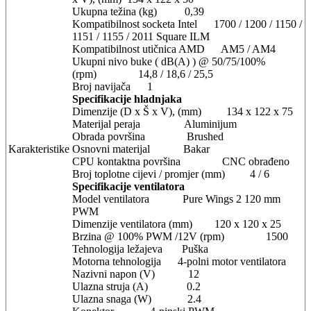
Ukupna težina (kg) 0,39
Kompatibilnost socketa Intel 1700 / 1200 / 1150 /
1151 / 1155 / 2011 Square ILM
Kompatibilnost utičnica AMD AM5 / AM4
Ukupni nivo buke ( dB(A) ) @ 50/75/100%
(rpm) 14,8 / 18,6 / 25,5
Broj navijača 1
Specifikacije hladnjaka
Dimenzije (D x Š x V), (mm) 134 x 122 x 75
Materijal peraja Aluminijum
Obrada površina Brushed
Karakteristike
Osnovni materijal Bakar
CPU kontaktna površina CNC obrađeno
Broj toplotne cijevi / promjer (mm) 4 / 6
Specifikacije ventilatora
Model ventilatora Pure Wings 2 120 mm
PWM
Dimenzije ventilatora (mm) 120 x 120 x 25
Brzina @ 100% PWM /12V (rpm) 1500
Tehnologija ležajeva Puška
Motorna tehnologija 4-polni motor ventilatora
Nazivni napon (V) 12
Ulazna struja (A) 0.2
Ulazna snaga (W) 2.4