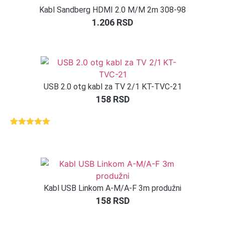
Kabl Sandberg HDMI 2.0 M/M 2m 308-98
1.206
RSD
USB 2.0 otg kabl za TV 2/1 KT-TVC-21
158
RSD
Ocenjeno
1
5.00
od 5
na osnovu
ocene
kupca
Kabl USB Linkom A-M/A-F 3m produžni
158
RSD