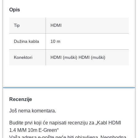
Opis
Tip
HDMI
Dužina kabla
10 m
Konektori
HDMI (muški) HDMI (muški)
Recenzije
Još nema komentara.
Budite prvi koji će napisati recenziju za „Kabl HDMI
1.4 M/M 10m E-Green“
Vaša adresa e-pošte neće biti objavljena.
Neophodna