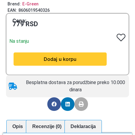
Brend:
E-Green
EAN:
8606019540326
Cena:
779
RSD
Na stanju
Dodaj u korpu
Besplatna dostava za porudžbine preko 10.000
dinara
Opis
Recenzije (0)
Deklaracija