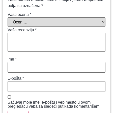
polja su označena
*
Vaša ocena
*
Vaša recenzija
*
Ime
*
E-pošta
*
Sačuvaj moje ime, e-poštu i veb mesto u ovom
pregledaču veba za sledeći put kada komentarišem.