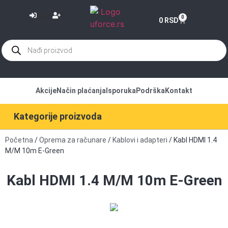
or
0
0
RSD
Akcije
Način plaćanja
Isporuka
Podrška
Kontakt
Kategorije proizvoda
Početna
/
Oprema za računare
/
Kablovi i adapteri
/ Kabl HDMI 1.4
M/M 10m E-Green
Kabl HDMI 1.4 M/M 10m E-Green