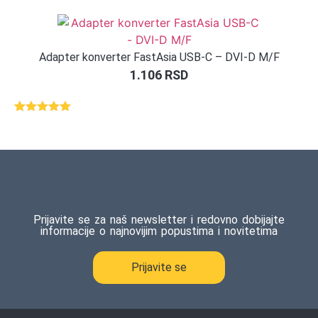
Adapter konverter FastAsia USB-C – DVI-D M/F
1.106
RSD
Ocenjeno
1
5.00
od 5
na osnovu
ocene
kupca
Prijavite se za naš newsletter i redovno dobijajte
informacije o najnovijim popustima i novitetima
Prijavite se