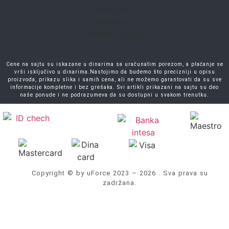
Cene na sajtu su iskazane u dinarima sa uračunatim porezom, a plaćanje se
vrši isključivo u dinarima.Nastojimo da budemo što precizniji u opisu
proizvoda, prikazu slika i samih cena, ali ne možemo garantovati da su sve
informacije kompletne i bez grešaka. Svi artikli prikazani na sajtu su deo
naše ponude i ne podrazumeva da su dostupni u svakom trenutku.
Copyright © by uForce 2023 – 2026 . Sva prava su
zadržana.