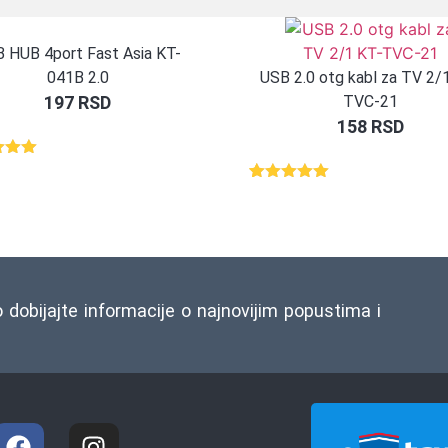
 HUB 4port Fast Asia KT-
041B 2.0
USB 2.0 otg kabl za TV 2/
197
RSD
TVC-21
158
RSD
eno
d 5
Ocenjeno
1
snovu
5.00
od 5
na osnovu
ocene
kupca
o dobijajte informacije o najnovijim popustima i