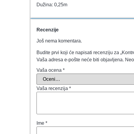
Dužina: 0,25m
Recenzije
Još nema komentara.
Budite prvi koji će napisati recenziju za „Kont
Vaša adresa e-pošte neće biti objavljena.
Neo
Vaša ocena
*
Vaša recenzija
*
Ime
*