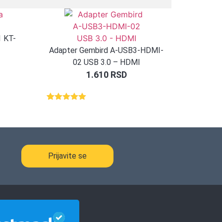
1 KT-
Adapter Gembird A-USB3-HDMI-
02 USB 3.0 – HDMI
1.610
RSD
Ocenjeno
1
5.00
od 5
na osnovu
ocene
kupca
Prijavite se