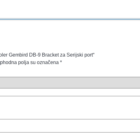
roler Gembird DB-9 Bracket za Serijski port“
phodna polja su označena
*