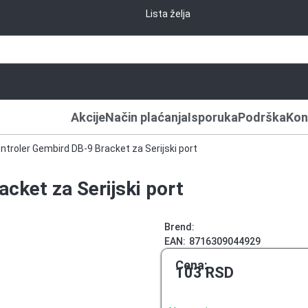
Lista želja
Akcije
Način plaćanja
Isporuka
Podrška
Kon
ntroler Gembird DB-9 Bracket za Serijski port
cket za Serijski port
Brend:
EAN:
8716309044929
Cena:
103
RSD