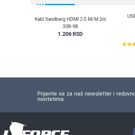
USB
Kabl Sandberg HDMI 2.0 M/M 2m
308-98
1.206
RSD
Ocenj
1
5.00
o
na o
ocene
kupca
Prijavite se za naš newsletter i redovn
novitetima