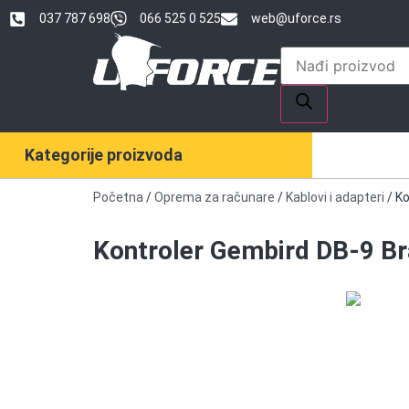
037 787 698
066 525 0 525
web@uforce.rs
Kategorije proizvoda
Početna
/
Oprema za računare
/
Kablovi i adapteri
/ Ko
Kontroler Gembird DB-9 Bra