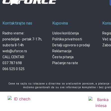
Kontaktirajte nas
Kupovina
Koris
Radno vreme:
Uslovi korišćenja
Regis
ponedeljak - petak 7-17h,
Politika privatnosti
Već s
subota 8-14h
Detalji ugovora o prodaji
Zabor
web@uforce.rs
Reklamacije
CALL CENTAR
Česta pitanja
037 787 698
Plaćanje na rate
066 525 0 525
Cene na sajtu su iskazane u dinarima sa uračunatim porezom, a plaćanje se
možemo garantovati da su sve informacije kompletne i bez greš