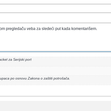
vom pregledaču veba za sledeći put kada komentarišem.
ket za Serijski port
upaca po osnovu Zakona o zaštiti potrošača.