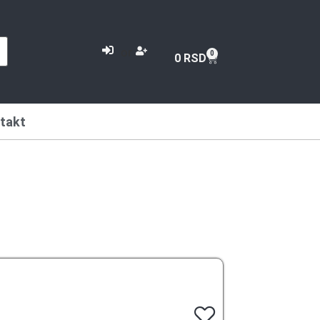
or
0
0
RSD
takt