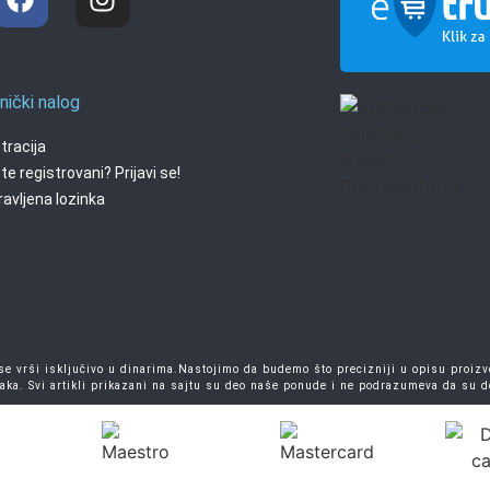
nički nalog
tracija
te registrovani? Prijavi se!
avljena lozinka
 vrši isključivo u dinarima.Nastojimo da budemo što precizniji u opisu proizvo
aka. Svi artikli prikazani na sajtu su deo naše ponude i ne podrazumeva da su 