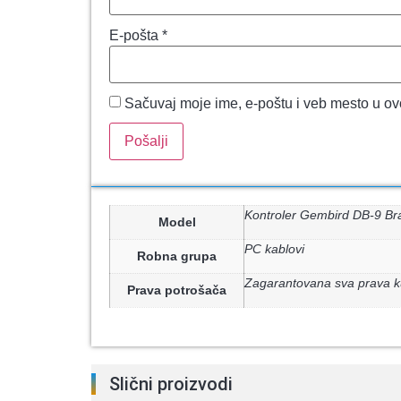
E-pošta
*
Sačuvaj moje ime, e-poštu i veb mesto u o
Kontroler Gembird DB-9 Brac
Model
PC kablovi
Robna grupa
Zagarantovana sva prava k
Prava potrošača
Slični proizvodi