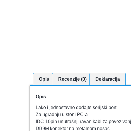
Opis
Recenzije (0)
Deklaracija
Opis
Lako i jednostavno dodajte serijski port
Za ugradnju u stoni PC-a
IDC-10pin unutrašnji ravan kabl za povezivan
DB9M konektor na metalnom nosač