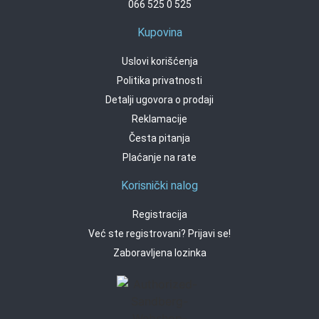
066 525 0 525
Kupovina
Uslovi korišćenja
Politika privatnosti
Detalji ugovora o prodaji
Reklamacije
Česta pitanja
Plaćanje na rate
Korisnički nalog
Registracija
Već ste registrovani? Prijavi se!
Zaboravljena lozinka