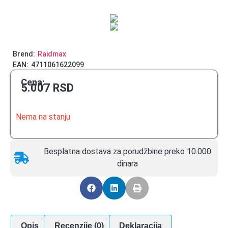
Brend:
Raidmax
EAN:
4711061622099
Cena:
5.007
RSD
Nema na stanju
Besplatna dostava za porudžbine preko 10.000
dinara
Opis
Recenzije (0)
Deklaracija