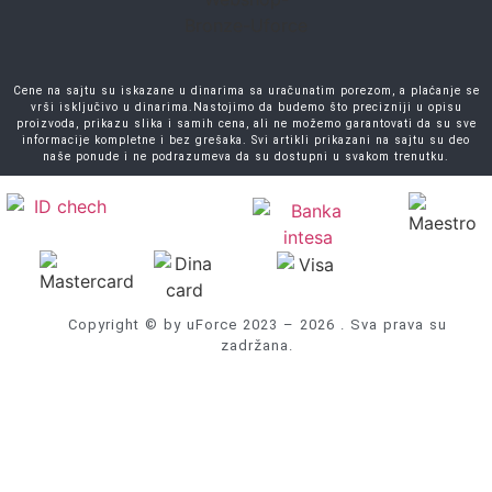
Cene na sajtu su iskazane u dinarima sa uračunatim porezom, a plaćanje se
vrši isključivo u dinarima.Nastojimo da budemo što precizniji u opisu
proizvoda, prikazu slika i samih cena, ali ne možemo garantovati da su sve
informacije kompletne i bez grešaka. Svi artikli prikazani na sajtu su deo
naše ponude i ne podrazumeva da su dostupni u svakom trenutku.
Copyright © by uForce 2023 – 2026 . Sva prava su
zadržana.