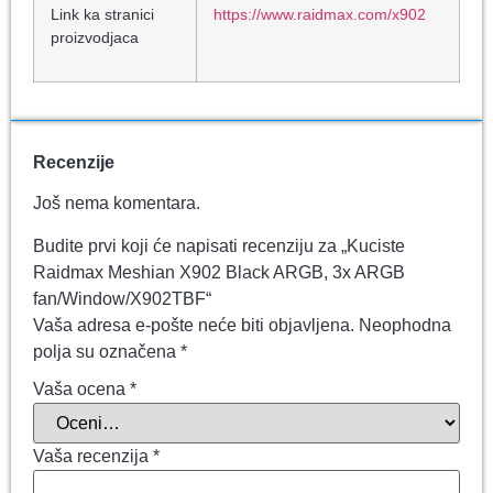
Link ka stranici
https://www.raidmax.com/x902
proizvodjaca
Recenzije
Još nema komentara.
Budite prvi koji će napisati recenziju za „Kuciste
Raidmax Meshian X902 Black ARGB, 3x ARGB
fan/Window/X902TBF“
Vaša adresa e-pošte neće biti objavljena.
Neophodna
polja su označena
*
Vaša ocena
*
Vaša recenzija
*