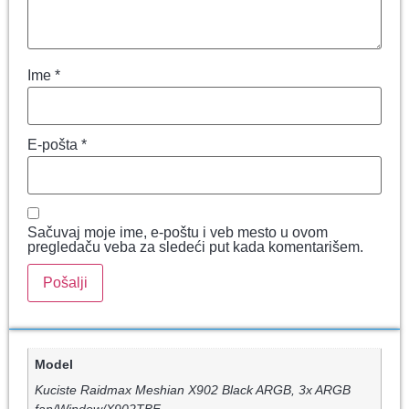
Ime
*
E-pošta
*
Sačuvaj moje ime, e-poštu i veb mesto u ovom
pregledaču veba za sledeći put kada komentarišem.
Model
Kuciste Raidmax Meshian X902 Black ARGB, 3x ARGB
fan/Window/X902TBF