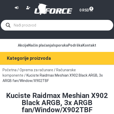
or
0
0
RSD
Akcije
Način plaćanja
Isporuka
Podrška
Kontakt
Kategorije proizvoda
Početna
/
Oprema za računare
/
Računarske
komponente
/ Kuciste Raidmax Meshian X902 Black ARGB, 3x
ARGB fan/Window/X902TBF
Kuciste Raidmax Meshian X902
Black ARGB, 3x ARGB
fan/Window/X902TBF