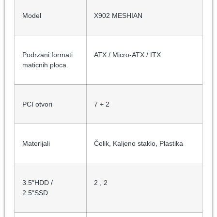
Model
X902 MESHIAN
Podrzani formati
ATX / Micro-ATX / ITX
maticnih ploca
PCI otvori
7 + 2
Materijali
Čelik, Kaljeno staklo, Plastika
3.5″HDD /
2 , 2
2.5″SSD