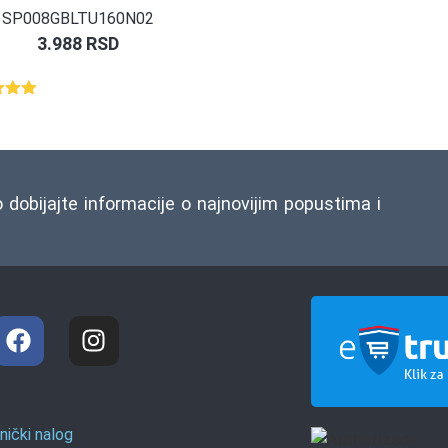
SP008GBLTU160N02
3.988
RSD
eno
d 5
snovu
o dobijajte informacije o najnovijim popustima i
nički nalog