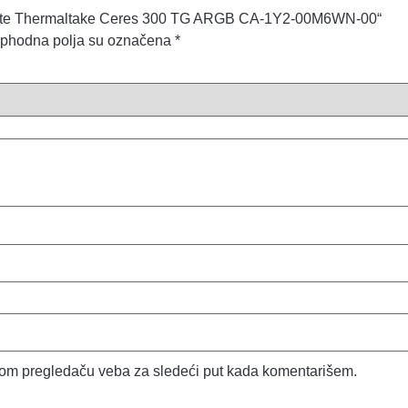
„Kućište Thermaltake Ceres 300 TG ARGB CA-1Y2-00M6WN-00“
phodna polja su označena
*
vom pregledaču veba za sledeći put kada komentarišem.