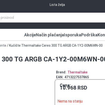
Lista želja
Akcije
Način plaćanja
Isporuka
Podrška
Kon
ente
/ Kućište Thermaltake Ceres 300 TG ARGB CA-1Y2-00M6WN-00
es 300 TG ARGB CA-1Y2-00M6WN-0
Brend:
Thermaltake
EAN:
4713227537865
Cena:
10.968
RSD
Nema na stanju