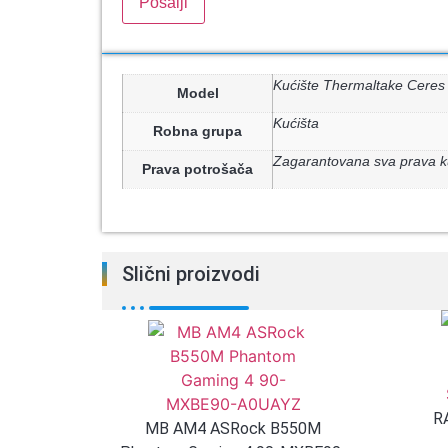
Kućište Thermaltake Cer
Model
Kućišta
Robna grupa
Zagarantovana sva prava k
Prava potrošača
Slični proizvodi
R
MB AM4 ASRock B550M