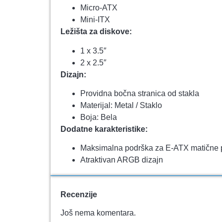
Micro-ATX
Mini-ITX
Ležišta za diskove:
1 x 3.5″
2 x 2.5″
Dizajn:
Providna bočna stranica od stakla
Materijal: Metal / Staklo
Boja: Bela
Dodatne karakteristike:
Maksimalna podrška za E-ATX matične 
Atraktivan ARGB dizajn
Recenzije
Još nema komentara.