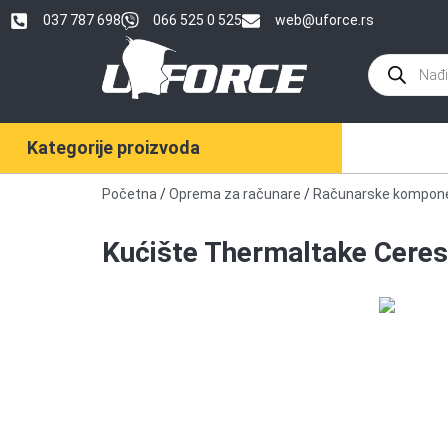
037 787 698
066 525 0 525
web@uforce.rs
Kategorije proizvoda
Početna
/
Oprema za računare
/
Računarske kompon
Kućište Thermaltake Cer