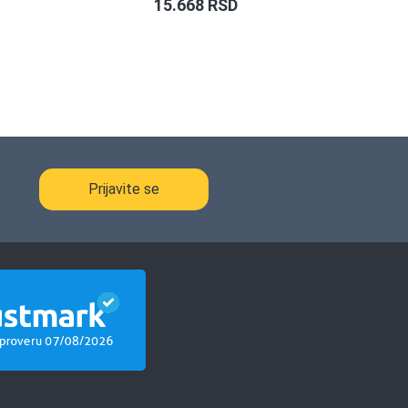
15.668
RSD
Prijavite se