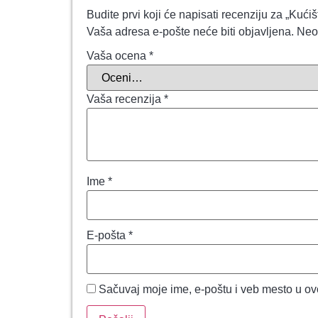
Budite prvi koji će napisati recenziju za 
Vaša adresa e-pošte neće biti objavljena.
Neo
Vaša ocena
*
Vaša recenzija
*
Ime
*
E-pošta
*
Sačuvaj moje ime, e-poštu i veb mesto u o