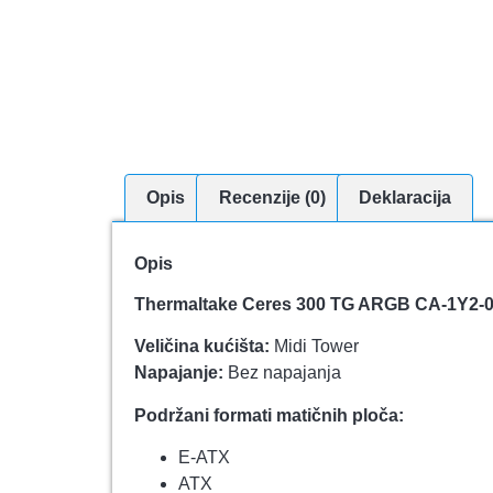
Opis
Recenzije (0)
Deklaracija
Opis
Thermaltake Ceres 300 TG ARGB CA-1Y2-
Veličina kućišta:
Midi Tower
Napajanje:
Bez napajanja
Podržani formati matičnih ploča:
E-ATX
ATX