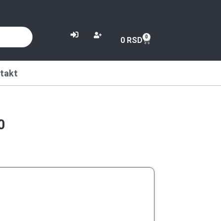
or
0
0
RSD
takt
0