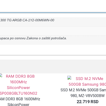
es 300 TG ARGB CA-1Y2-00M6WN-00
upaca po osnovu Zakona o zaštiti potrošača.
SSD M.2 NVMe 500GB Sa
980, MZ-V8V500BW
AM DDR3 8GB 1600MHz
22.719
RSD
SiliconPower