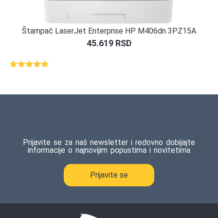
Štampač LaserJet Enterprise HP M406dn 3PZ15A
45.619
RSD
Ocenjeno
1
5.00
od 5
na osnovu
ocene
kupca
Prijavite se za naš newsletter i redovno dobijajte
informacije o najnovijim popustima i novitetima
Prijavite se