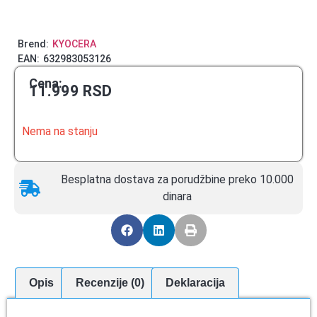
Brend:
KYOCERA
EAN:
632983053126
Cena:
11.999
RSD
Nema na stanju
Besplatna dostava za porudžbine preko 10.000
dinara
Opis
Recenzije (0)
Deklaracija