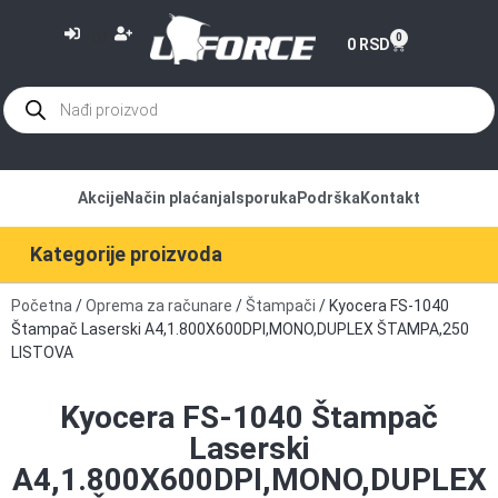
or
0
0
RSD
Akcije
Način plaćanja
Isporuka
Podrška
Kontakt
Kategorije proizvoda
Početna
/
Oprema za računare
/
Štampači
/ Kyocera FS-1040
Štampač Laserski A4,1.800X600DPI,MONO,DUPLEX ŠTAMPA,250
LISTOVA
Kyocera FS-1040 Štampač
Laserski
A4,1.800X600DPI,MONO,DUPLEX