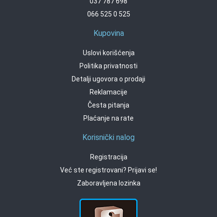
037 787 698
066 525 0 525
Kupovina
Uslovi korišćenja
Politika privatnosti
Detalji ugovora o prodaji
Reklamacije
Česta pitanja
Plaćanje na rate
Korisnički nalog
Registracija
Već ste registrovani? Prijavi se!
Zaboravljena lozinka