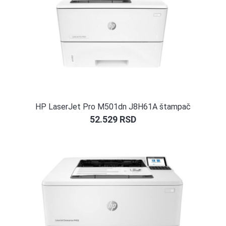
HP LaserJet Pro M501dn J8H61A štampač
52.529
RSD