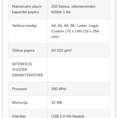
Maksimalni ulazni
250 listova, višenamensko
kapacitet papira
ležište 1 list
Veličina medija
A4, A5, A6, B5, Letter, Legal,
Custom (70 x 148-216 x 356
mm)
Težina papira
60-220 g/m²
INTERFEJS
/FIZIČKE
KARAKTERISTIKE
Procesor
390 MHz
Memorija
32 MB
Interfejs
USB 2.0 (Hi-Speed)