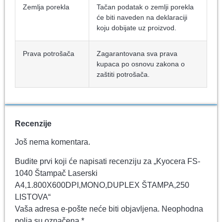
Zemlja porekla
Tačan podatak o zemlji porekla
će biti naveden na deklaraciji
koju dobijate uz proizvod.
Prava potrošača
Zagarantovana sva prava
kupaca po osnovu zakona o
zaštiti potrošača.
Recenzije
Još nema komentara.
Budite prvi koji će napisati recenziju za „Kyocera FS-
1040 Štampač Laserski
A4,1.800X600DPI,MONO,DUPLEX ŠTAMPA,250
LISTOVA“
Vaša adresa e-pošte neće biti objavljena.
Neophodna
polja su označena
*