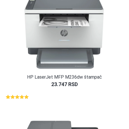
HP LaserJet MFP M236dw štampač
23.747
RSD
Ocenjeno
2
5.00
od 5
na osnovu
ocene
kupca