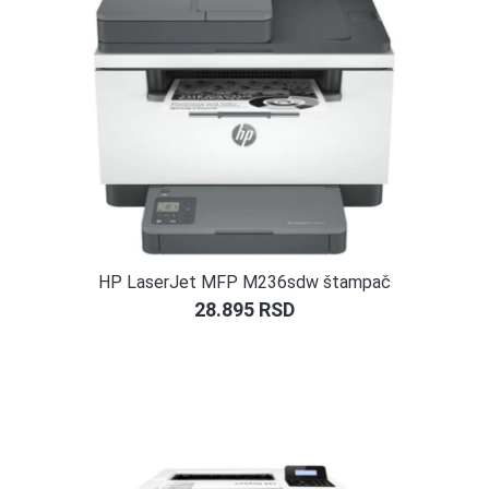
HP LaserJet MFP M236sdw štampač
28.895
RSD