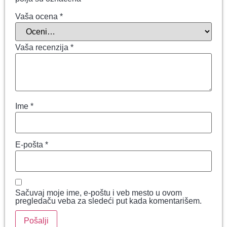
Vaša ocena
*
Vaša recenzija
*
Ime
*
E-pošta
*
Sačuvaj moje ime, e-poštu i veb mesto u ovom
pregledaču veba za sledeći put kada komentarišem.