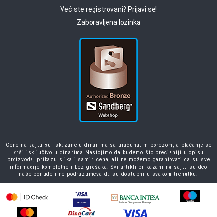
Već ste registrovani? Prijavi se!
Zaboravljena lozinka
Cene na sajtu su iskazane u dinarima sa uračunatim porezom, a plaćanje se
vrši isključivo u dinarima.Nastojimo da budemo što precizniji u opisu
proizvoda, prikazu slika i samih cena, ali ne možemo garantovati da su sve
informacije kompletne i bez grešaka. Svi artikli prikazani na sajtu su deo
naše ponude i ne podrazumeva da su dostupni u svakom trenutku.