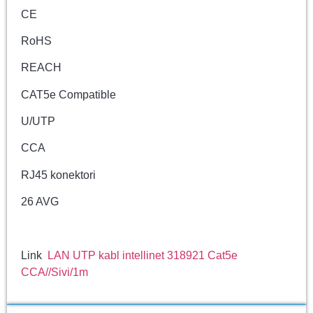
CE
RoHS
REACH
CAT5e Compatible
U/UTP
CCA
RJ45 konektori
26 AVG
Link
LAN UTP kabl intellinet 318921 Cat5e
CCA//Sivi/1m