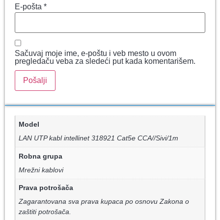
E-pošta
*
Sačuvaj moje ime, e-poštu i veb mesto u ovom
pregledaču veba za sledeći put kada komentarišem.
Model
LAN UTP kabl intellinet 318921 Cat5e CCA//Sivi/1m
Robna grupa
Mrežni kablovi
Prava potrošača
Zagarantovana sva prava kupaca po osnovu Zakona o
zaštiti potrošača.