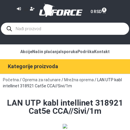
or
0
0
RSD
Akcije
Način plaćanja
Isporuka
Podrška
Kontakt
Kategorije proizvoda
Početna
/
Oprema za računare
/
Mrežna oprema
/ LAN UTP kabl
intellinet 318921 Cat5e CCA//Sivi/1m
LAN UTP kabl intellinet 318921
Cat5e CCA//Sivi/1m