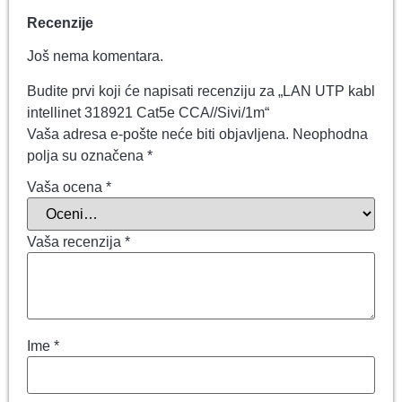
Recenzije
Još nema komentara.
Budite prvi koji će napisati recenziju za „LAN UTP kabl
intellinet 318921 Cat5e CCA//Sivi/1m“
Vaša adresa e-pošte neće biti objavljena.
Neophodna
polja su označena
*
Vaša ocena
*
Vaša recenzija
*
Ime
*