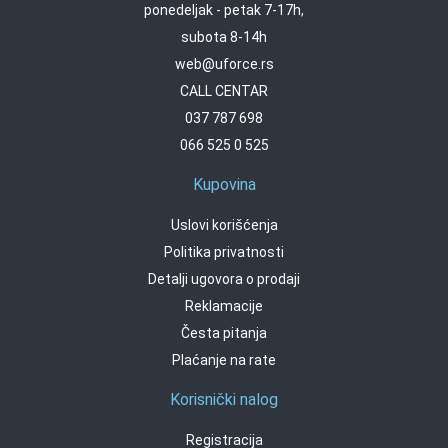
ponedeljak - petak 7-17h,
subota 8-14h
web@uforce.rs
CALL CENTAR
037 787 698
066 525 0 525
Kupovina
Uslovi korišćenja
Politika privatnosti
Detalji ugovora o prodaji
Reklamacije
Česta pitanja
Plaćanje na rate
Korisnički nalog
Registracija