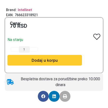
Brend:
Intellinet
EAN:
766623318921
Cena:
70
RSD
Na stanju
Dodaj u korpu
Besplatna dostava za porudžbine preko 10.000
dinara