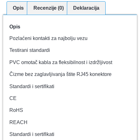
Opis
Recenzije (0)
Deklaracija
Opis
Pozlaćeni kontakti za najbolju vezu
Testirani standardi
PVC omotač kabla za fleksibilnost i izdržljivost
Čizme bez zaglavljivanja štite RJ45 konektore
Standardi i sertifikati
CE
RoHS
REACH
Standardi i sertifikati