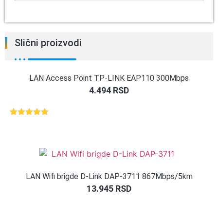
Slični proizvodi
LAN Access Point TP-LINK EAP110 300Mbps
4.494
RSD
Ocenjeno
1
5.00
od 5
na osnovu
ocene
kupca
LAN Wifi brigde D-Link DAP-3711 867Mbps/5km
13.945
RSD