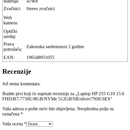
Baterija:
41Wh
Zvučnici:
Stereo zvučnici
Web
kamera:
Optički
uređaj:
Prava
Zakonska saobraznost 2 godine
potrošača:
EAN:
196548951055
Recenzije
Još nema komentara.
Budite prvi koji će napisati recenziju za „Laptop HP 255 G10 15.6
FHD/R7-7730U/8GB/NVMe 512GB/SR/silver/7N0C6ES“
Vaša adresa e-pošte neće biti objavljena.
Neophodna polja su
označena
*
Vaša ocena
*