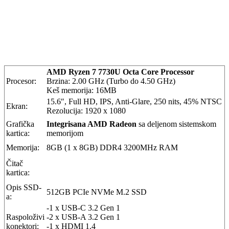
AMD Ryzen 7 7730U Octa Core Processor
Procesor:
Brzina: 2.00 GHz (Turbo do 4.50 GHz)
Keš memorija: 16MB
15.6″, Full HD, IPS, Anti-Glare, 250 nits, 45% NTSC
Ekran:
Rezolucija: 1920 x 1080
Grafička
Integrisana AMD Radeon
sa deljenom sistemskom
kartica:
memorijom
Memorija:
8GB (1 x 8GB) DDR4 3200MHz RAM
Čitač
kartica:
Opis SSD-
512GB PCIe NVMe M.2 SSD
a:
-1 x USB-C 3.2 Gen 1
Raspoloživi
-2 x USB-A 3.2 Gen 1
konektori:
-1 x HDMI 1.4