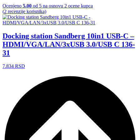
Ocenjeno
5.00
od 5 na osnovu
2
ocene kupca
(
2
recenzije korisnika)
Docking station Sandberg 10in1 USB-C –
HDMI/VGA/LAN/3xUSB 3.0/USB C 136-
31
7.834
RSD