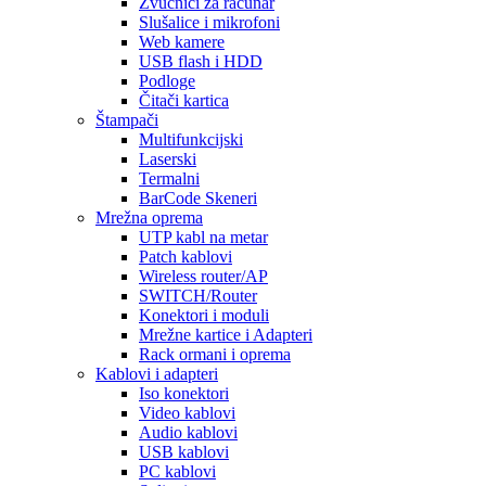
Zvučnici za računar
Slušalice i mikrofoni
Web kamere
USB flash i HDD
Podloge
Čitači kartica
Štampači
Multifunkcijski
Laserski
Termalni
BarCode Skeneri
Mrežna oprema
UTP kabl na metar
Patch kablovi
Wireless router/AP
SWITCH/Router
Konektori i moduli
Mrežne kartice i Adapteri
Rack ormani i oprema
Kablovi i adapteri
Iso konektori
Video kablovi
Audio kablovi
USB kablovi
PC kablovi