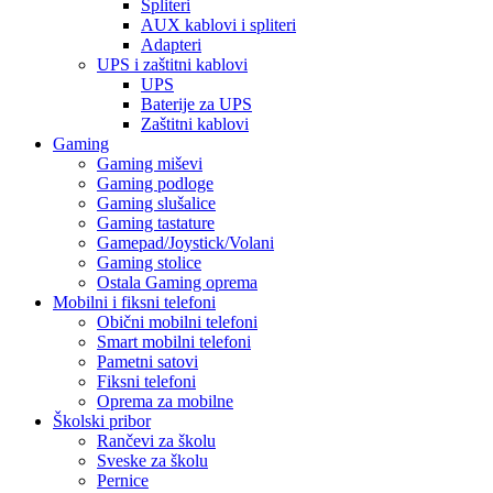
Spliteri
AUX kablovi i spliteri
Adapteri
UPS i zaštitni kablovi
UPS
Baterije za UPS
Zaštitni kablovi
Gaming
Gaming miševi
Gaming podloge
Gaming slušalice
Gaming tastature
Gamepad/Joystick/Volani
Gaming stolice
Ostala Gaming oprema
Mobilni i fiksni telefoni
Obični mobilni telefoni
Smart mobilni telefoni
Pametni satovi
Fiksni telefoni
Oprema za mobilne
Školski pribor
Rančevi za školu
Sveske za školu
Pernice