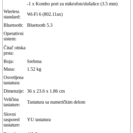
-1 x Kombo port za mikrofon/slušalice (3.5 mm)
Wireless
Wi-Fi 6 (802.11ax)
standard:
Bluetooth:
Bluetooth 5.3
Operativni
sistem:
Čitač otiska
prsta:
Boja:
Srebrna
Masa:
1.52 kg
Osvetljena
tastatura:
Dimenzije:
36 x 23.6 x 1.86 cm
Veličina
Tastatura sa numeričkim delom
tastature:
Slovni
raspored
YU tastatura
tastature: