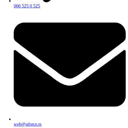
066 525 0 525
web@uforce.rs