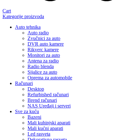
Cart
Kategorije proizvoda
Auto tehnika
Auto radio
Zvučnici za auto
DVR auto kamere
Rikverc kamere
Monitori za auto
Antena za radio
Radio blenda
Sijalice za auto
Oprema za automobile
Računari
Desktop
Refurbished računari
Brend računari
NAS Uređaji i serveri
Sve za kuću
Bazeni
Mali kuhinjski aparati
Mali kućni aparati
Led rasveta
Dekorativna rasveta