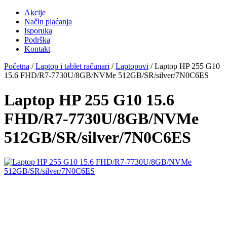
Akcije
Način plaćanja
Isporuka
Podrška
Kontakt
Početna
/
Laptop i tablet računari
/
Laptopovi
/ Laptop HP 255 G10
15.6 FHD/R7-7730U/8GB/NVMe 512GB/SR/silver/7N0C6ES
Laptop HP 255 G10 15.6
FHD/R7-7730U/8GB/NVMe
512GB/SR/silver/7N0C6ES