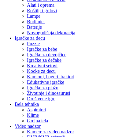
Alati i oprema
Roštilji i grilovi
Lampe
Budilnici
Baterije
Novogodišnja dekoracija
Igračke za decu
Puzzle
Igračke za bebe
Igračke za devojčice
Igračke za dečake
Kreativni setovi
Kocke za decu
Kamioni, bageri, traktori
Edukativne igračke
Igračke za plažu
Životinje i dinosaurusi
Društvene igre
Bela tehnika
Aspiratori
Klime
Grejna tela
Video nadzor
Kamere za video nadzor