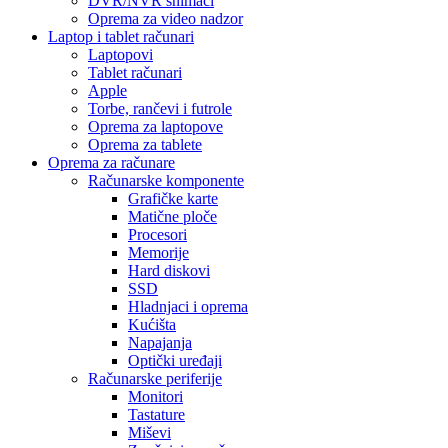
DVR/NVR snimači
Oprema za video nadzor
Laptop i tablet računari
Laptopovi
Tablet računari
Apple
Torbe, rančevi i futrole
Oprema za laptopove
Oprema za tablete
Oprema za računare
Računarske komponente
Grafičke karte
Matične ploče
Procesori
Memorije
Hard diskovi
SSD
Hladnjaci i oprema
Kućišta
Napajanja
Optički uređaji
Računarske periferije
Monitori
Tastature
Miševi