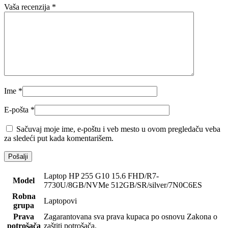
Vaša recenzija
*
Ime
*
E-pošta
*
Sačuvaj moje ime, e-poštu i veb mesto u ovom pregledaču veba
za sledeći put kada komentarišem.
Laptop HP 255 G10 15.6 FHD/R7-
Model
7730U/8GB/NVMe 512GB/SR/silver/7N0C6ES
Robna
Laptopovi
grupa
Prava
Zagarantovana sva prava kupaca po osnovu Zakona o
potrošača
zaštiti potrošača.