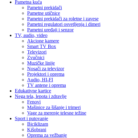
Pametna kuća
Pametni prekidači
Pametne utičnice
Pametni prekidači za roletne i zavese
Pametni regulatori osvetljenja i dimeri
Pametni uređaji i senzor
TV, audio, video
Akcione kamere
Smart TV Box
Televizori
Zvučnici
Muzičke linije
Nosači za televizor
Projektori i oprema
Audio, HI-FI
TV antene i oprema
Edukativne kartice
Nega tela, lepota i zdravlje
Fenovi
Mašinice za šišanje i trimeri
Vage za merenje telesne težine
Sport i putovanje
Biciklizam
Kišobrani
Oprema za vežbanje