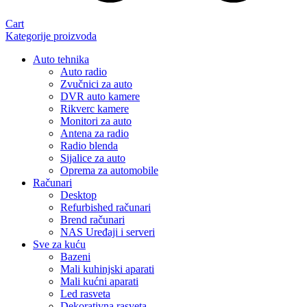
Cart
Kategorije proizvoda
Auto tehnika
Auto radio
Zvučnici za auto
DVR auto kamere
Rikverc kamere
Monitori za auto
Antena za radio
Radio blenda
Sijalice za auto
Oprema za automobile
Računari
Desktop
Refurbished računari
Brend računari
NAS Uređaji i serveri
Sve za kuću
Bazeni
Mali kuhinjski aparati
Mali kućni aparati
Led rasveta
Dekorativna rasveta