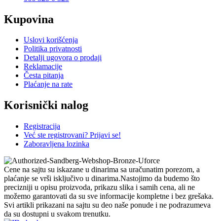
Kupovina
Uslovi korišćenja
Politika privatnosti
Detalji ugovora o prodaji
Reklamacije
Česta pitanja
Plaćanje na rate
Korisnički nalog
Registracija
Već ste registrovani? Prijavi se!
Zaboravljena lozinka
Cene na sajtu su iskazane u dinarima sa uračunatim porezom, a
plaćanje se vrši isključivo u dinarima.Nastojimo da budemo što
precizniji u opisu proizvoda, prikazu slika i samih cena, ali ne
možemo garantovati da su sve informacije kompletne i bez grešaka.
Svi artikli prikazani na sajtu su deo naše ponude i ne podrazumeva
da su dostupni u svakom trenutku.