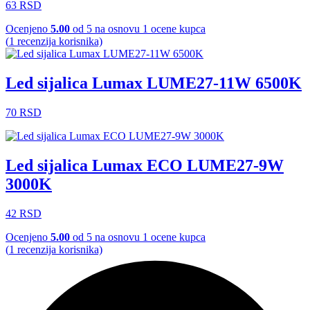
63
RSD
Ocenjeno
5.00
od 5 na osnovu
1
ocene kupca
(
1
recenzija korisnika)
Led sijalica Lumax LUME27-11W 6500K
70
RSD
Led sijalica Lumax ECO LUME27-9W
3000K
42
RSD
Ocenjeno
5.00
od 5 na osnovu
1
ocene kupca
(
1
recenzija korisnika)