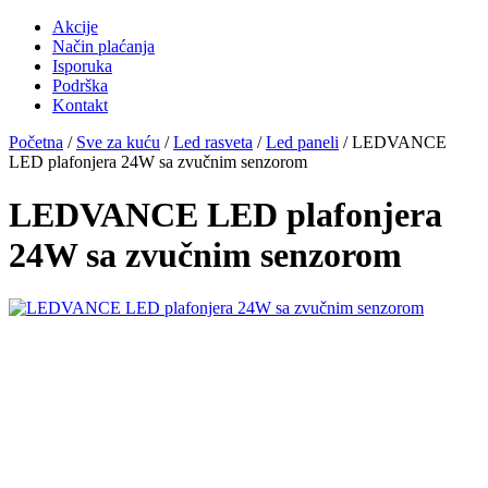
Akcije
Način plaćanja
Isporuka
Podrška
Kontakt
Početna
/
Sve za kuću
/
Led rasveta
/
Led paneli
/ LEDVANCE
LED plafonjera 24W sa zvučnim senzorom
LEDVANCE LED plafonjera
24W sa zvučnim senzorom