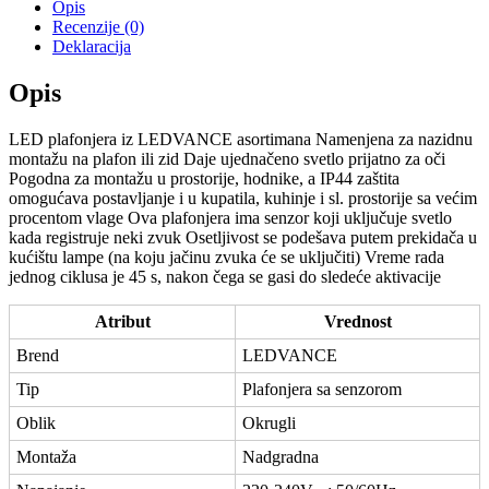
Opis
Recenzije (0)
Deklaracija
Opis
LED plafonjera iz LEDVANCE asortimana Namenjena za nazidnu
montažu na plafon ili zid Daje ujednačeno svetlo prijatno za oči
Pogodna za montažu u prostorije, hodnike, a IP44 zaštita
omogućava postavljanje i u kupatila, kuhinje i sl. prostorije sa većim
procentom vlage Ova plafonjera ima senzor koji uključuje svetlo
kada registruje neki zvuk Osetljivost se podešava putem prekidača u
kućištu lampe (na koju jačinu zvuka će se uključiti) Vreme rada
jednog ciklusa je 45 s, nakon čega se gasi do sledeće aktivacije
Atribut
Vrednost
Brend
LEDVANCE
Tip
Plafonjera sa senzorom
Oblik
Okrugli
Montaža
Nadgradna