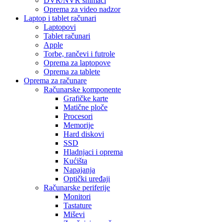
DVR/NVR snimači
Oprema za video nadzor
Laptop i tablet računari
Laptopovi
Tablet računari
Apple
Torbe, rančevi i futrole
Oprema za laptopove
Oprema za tablete
Oprema za računare
Računarske komponente
Grafičke karte
Matične ploče
Procesori
Memorije
Hard diskovi
SSD
Hladnjaci i oprema
Kućišta
Napajanja
Optički uređaji
Računarske periferije
Monitori
Tastature
Miševi