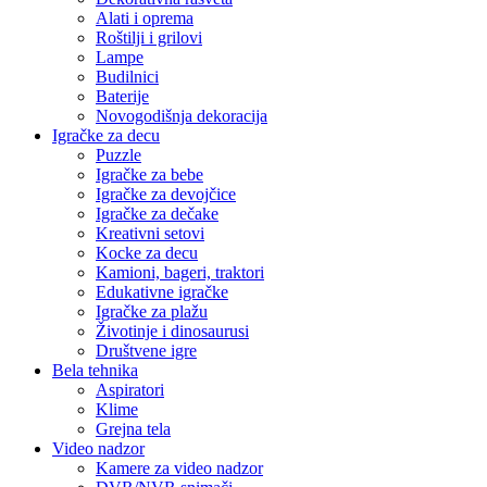
Alati i oprema
Roštilji i grilovi
Lampe
Budilnici
Baterije
Novogodišnja dekoracija
Igračke za decu
Puzzle
Igračke za bebe
Igračke za devojčice
Igračke za dečake
Kreativni setovi
Kocke za decu
Kamioni, bageri, traktori
Edukativne igračke
Igračke za plažu
Životinje i dinosaurusi
Društvene igre
Bela tehnika
Aspiratori
Klime
Grejna tela
Video nadzor
Kamere za video nadzor