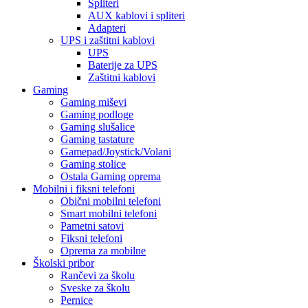
Spliteri
AUX kablovi i spliteri
Adapteri
UPS i zaštitni kablovi
UPS
Baterije za UPS
Zaštitni kablovi
Gaming
Gaming miševi
Gaming podloge
Gaming slušalice
Gaming tastature
Gamepad/Joystick/Volani
Gaming stolice
Ostala Gaming oprema
Mobilni i fiksni telefoni
Obični mobilni telefoni
Smart mobilni telefoni
Pametni satovi
Fiksni telefoni
Oprema za mobilne
Školski pribor
Rančevi za školu
Sveske za školu
Pernice