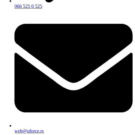
066 525 0 525
web@uforce.rs