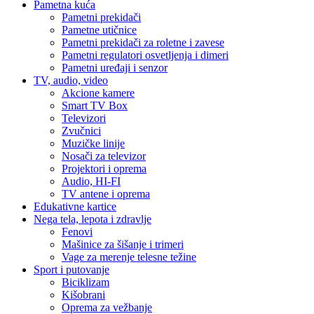
Pametna kuća
Pametni prekidači
Pametne utičnice
Pametni prekidači za roletne i zavese
Pametni regulatori osvetljenja i dimeri
Pametni uređaji i senzor
TV, audio, video
Akcione kamere
Smart TV Box
Televizori
Zvučnici
Muzičke linije
Nosači za televizor
Projektori i oprema
Audio, HI-FI
TV antene i oprema
Edukativne kartice
Nega tela, lepota i zdravlje
Fenovi
Mašinice za šišanje i trimeri
Vage za merenje telesne težine
Sport i putovanje
Biciklizam
Kišobrani
Oprema za vežbanje