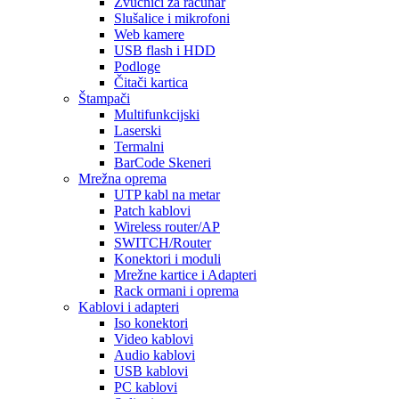
Zvučnici za računar
Slušalice i mikrofoni
Web kamere
USB flash i HDD
Podloge
Čitači kartica
Štampači
Multifunkcijski
Laserski
Termalni
BarCode Skeneri
Mrežna oprema
UTP kabl na metar
Patch kablovi
Wireless router/AP
SWITCH/Router
Konektori i moduli
Mrežne kartice i Adapteri
Rack ormani i oprema
Kablovi i adapteri
Iso konektori
Video kablovi
Audio kablovi
USB kablovi
PC kablovi