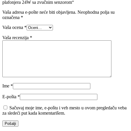
plafonjera 24W sa zvučnim senzorom“
Vaša adresa e-pošte neće biti objavljena.
Neophodna polja su
označena
*
Vaša ocena
*
Vaša recenzija
*
Ime
*
E-pošta
*
Sačuvaj moje ime, e-poštu i veb mesto u ovom pregledaču veba
za sledeći put kada komentarišem.