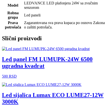
LEDVANCE LED plafonjera 24W sa zvučnim
Model
senzorom
Robna
Led paneli
grupa
Prava
Zagarantovana sva prava kupaca po osnovu Zakona
potrošača
o zaštiti potrošača.
Slični proizvodi
Led panel FM LUMUPK-24W 6500
ugradna kvadrat
500
RSD
Led sijalica Lumax ECO LUME27-12W
3000K