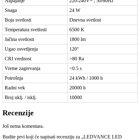
Napajanje
220-240V~ ; 50/60Hz
Snaga
24 W
Boja svetlosti
Dnevna svetlost
Temperatura svetlosti
6500 K
Jačina svetlosti
1800 lm
Ugao osvetljenja
120°
CRI vrednost
>80 Ra
Vreme zagrevanja
<0.5 s
Potrošnja
24 kWh / 1000 h
Radni vek
20000 h
Broj uklj. / isklj.
10000
Recenzije
Još nema komentara.
Budite prvi koji će napisati recenziju za „LEDVANCE LED