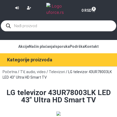
or
0
0
RSD
Akcije
Način plaćanja
Isporuka
Podrška
Kontakt
Kategorije proizvoda
Početna
/
TV, audio, video
/
Televizori
/ LG televizor 43UR78003LK
LED 43″ Ultra HD Smart TV
LG televizor 43UR78003LK LED
43″ Ultra HD Smart TV