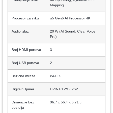
Mapping
Procesor za sliku
α5 Gen6 AI Processor 4K
Audio izlaz
20 W (AI Sound, Clear Voice
Pro)
Broj HDMI portova
3
Broj USB portova
2
Bežična mreža
Wi-Fi 5
Digitalni tjuner
DVB-T/T2/C/S/S2
Dimenzije bez
96.7 x 56.4 x 5.71 cm
postolja