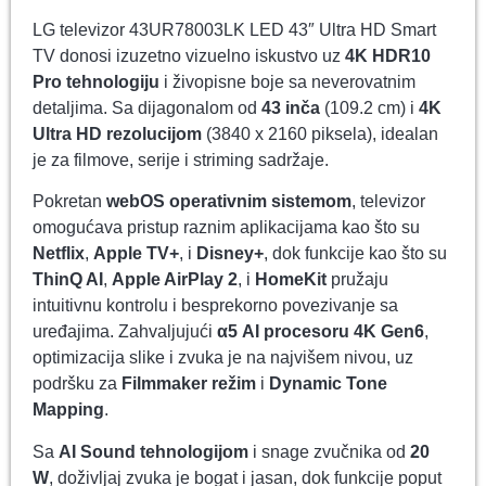
LG televizor 43UR78003LK LED 43″ Ultra HD Smart
TV donosi izuzetno vizuelno iskustvo uz
4K HDR10
Pro tehnologiju
i živopisne boje sa neverovatnim
detaljima. Sa dijagonalom od
43 inča
(109.2 cm) i
4K
Ultra HD rezolucijom
(3840 x 2160 piksela), idealan
je za filmove, serije i striming sadržaje.
Pokretan
webOS operativnim sistemom
, televizor
omogućava pristup raznim aplikacijama kao što su
Netflix
,
Apple TV+
, i
Disney+
, dok funkcije kao što su
ThinQ AI
,
Apple AirPlay 2
, i
HomeKit
pružaju
intuitivnu kontrolu i besprekorno povezivanje sa
uređajima. Zahvaljujući
α5 AI procesoru 4K Gen6
,
optimizacija slike i zvuka je na najvišem nivou, uz
podršku za
Filmmaker režim
i
Dynamic Tone
Mapping
.
Sa
AI Sound tehnologijom
i snage zvučnika od
20
W
, doživljaj zvuka je bogat i jasan, dok funkcije poput