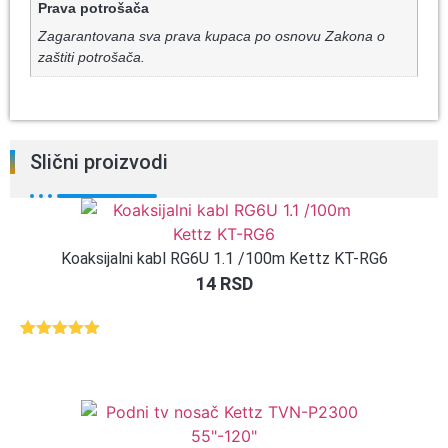
Prava potrošača
Zagarantovana sva prava kupaca po osnovu Zakona o
zaštiti potrošača.
Slični proizvodi
Koaksijalni kabl RG6U 1.1 /100m Kettz KT-RG6
14
RSD
Ocenjeno
1
5.00
od 5
na osnovu
ocene
kupca