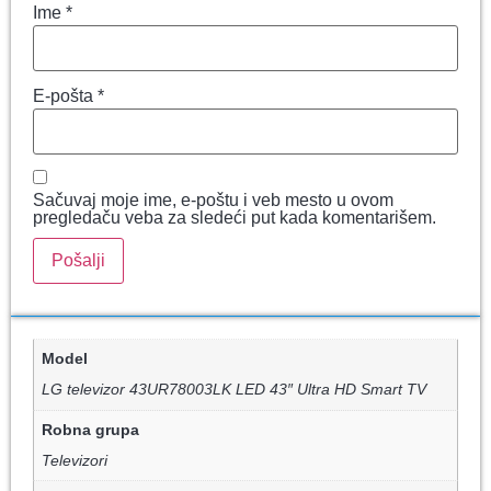
Ime
*
E-pošta
*
Sačuvaj moje ime, e-poštu i veb mesto u ovom
pregledaču veba za sledeći put kada komentarišem.
Model
LG televizor 43UR78003LK LED 43″ Ultra HD Smart TV
Robna grupa
Televizori