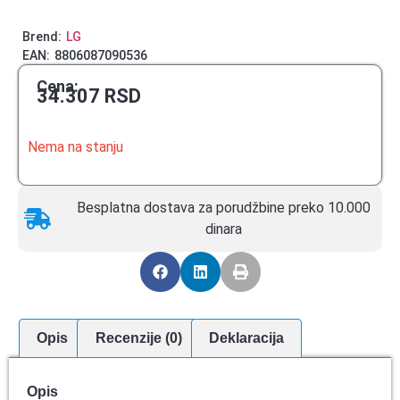
Brend:
LG
EAN:
8806087090536
Cena:
34.307
RSD
Nema na stanju
Besplatna dostava za porudžbine preko 10.000
dinara
Opis
Recenzije (0)
Deklaracija
Opis