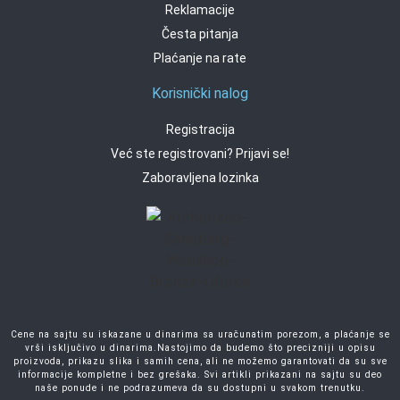
Reklamacije
Česta pitanja
Plaćanje na rate
Korisnički nalog
Registracija
Već ste registrovani? Prijavi se!
Zaboravljena lozinka
Cene na sajtu su iskazane u dinarima sa uračunatim porezom, a plaćanje se
vrši isključivo u dinarima.Nastojimo da budemo što precizniji u opisu
proizvoda, prikazu slika i samih cena, ali ne možemo garantovati da su sve
informacije kompletne i bez grešaka. Svi artikli prikazani na sajtu su deo
naše ponude i ne podrazumeva da su dostupni u svakom trenutku.