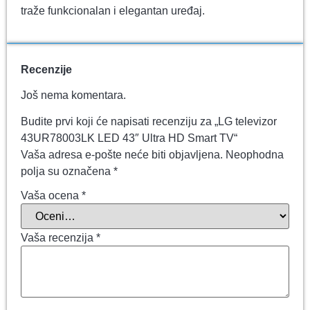
traže funkcionalan i elegantan uređaj.
Recenzije
Još nema komentara.
Budite prvi koji će napisati recenziju za „LG televizor
43UR78003LK LED 43″ Ultra HD Smart TV“
Vaša adresa e-pošte neće biti objavljena.
Neophodna
polja su označena
*
Vaša ocena
*
Vaša recenzija
*