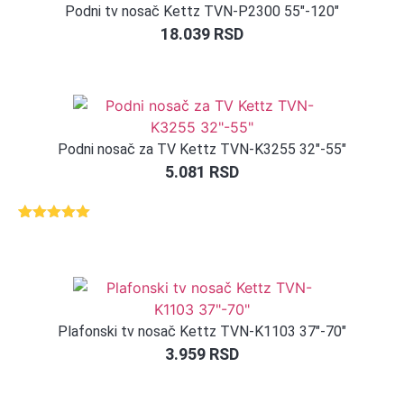
Podni tv nosač Kettz TVN-P2300 55″-120″
18.039
RSD
Podni nosač za TV Kettz TVN-K3255 32″-55″
5.081
RSD
Ocenjeno
1
5.00
od 5
na osnovu
ocene
kupca
Plafonski tv nosač Kettz TVN-K1103 37″-70″
3.959
RSD