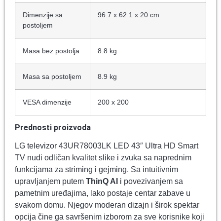
Dimenzije sa
96.7 x 62.1 x 20 cm
postoljem
Masa bez postolja
8.8 kg
Masa sa postoljem
8.9 kg
VESA dimenzije
200 x 200
Prednosti proizvoda
LG televizor 43UR78003LK LED 43″ Ultra HD Smart
TV nudi odličan kvalitet slike i zvuka sa naprednim
funkcijama za striming i gejming. Sa intuitivnim
upravljanjem putem
ThinQ AI
i povezivanjem sa
pametnim uređajima, lako postaje centar zabave u
svakom domu. Njegov moderan dizajn i širok spektar
opcija čine ga savršenim izborom za sve korisnike koji