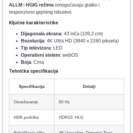
ALLM
i
HGIG režima
omogućavaju glatko i
responzivno gejming iskustvo.
Ključne karakteristike
Dijagonala ekrana
: 43 inča (109.2 cm)
Rezolucija
: 4K Ultra HD (3840 x 2160 piksela)
Tip televizora
: LED
Operativni sistem
: webOS
Boja
: Crna
Tehnička specifikacija
Specifikacija
Detalji
Osvežavanje
50 Hz
HDR podrška
HDR10, HLG
Poboljšanje slike
4K Upscaling, Dynamic Tone