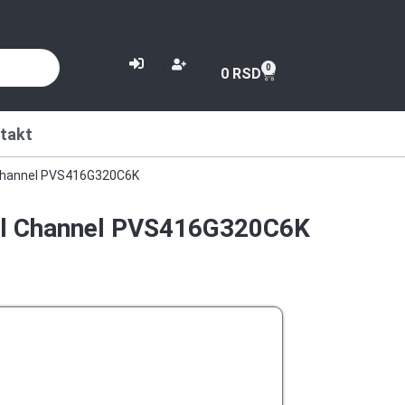
or
0
0
RSD
takt
 Channel PVS416G320C6K
al Channel PVS416G320C6K