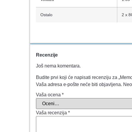
Ostalo
2 x 8
Recenzije
Još nema komentara.
Budite prvi koji će napisati recenziju za 
Vaša adresa e-pošte neće biti objavljena.
Neo
Vaša ocena
*
Vaša recenzija
*