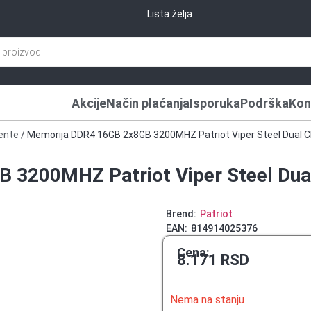
Lista želja
Akcije
Način plaćanja
Isporuka
Podrška
Kon
ente
/ Memorija DDR4 16GB 2x8GB 3200MHZ Patriot Viper Steel Dual
 3200MHZ Patriot Viper Steel Du
Brend:
Patriot
EAN:
814914025376
Cena:
8.171
RSD
Nema na stanju