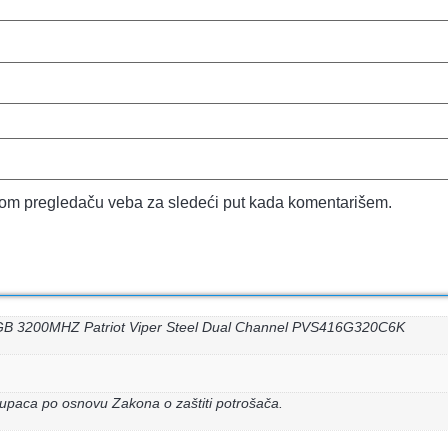
vom pregledaču veba za sledeći put kada komentarišem.
B 3200MHZ Patriot Viper Steel Dual Channel PVS416G320C6K
upaca po osnovu Zakona o zaštiti potrošača.