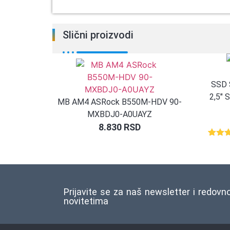
Slični proizvodi
SSD 
2,5″
MB AM4 ASRock B550M-HDV 90-
MXBDJ0-A0UAYZ
8.830
RSD
Ocenj
1
5.00
o
na o
ocene
kupca
Prijavite se za naš newsletter i redovn
novitetima