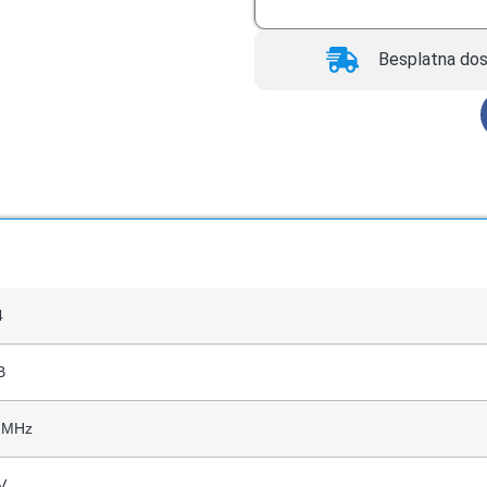
Besplatna dos
4
B
 MHz
V