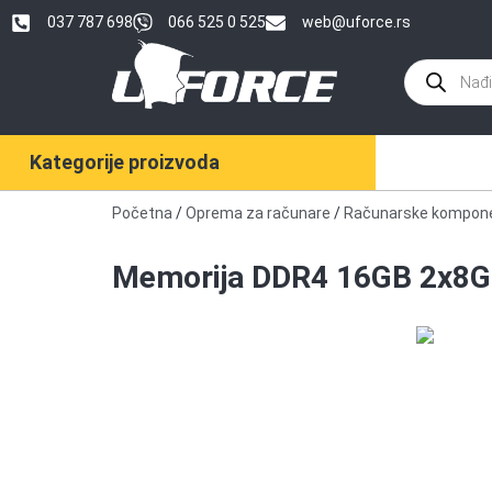
037 787 698
066 525 0 525
web@uforce.rs
Kategorije proizvoda
Početna
/
Oprema za računare
/
Računarske kompon
Memorija DDR4 16GB 2x8GB