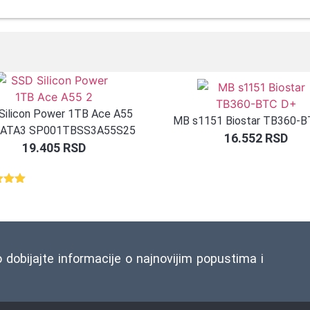
Silicon Power 1TB Ace A55
MB s1151 Biostar TB360-
 SATA3 SP001TBSS3A55S25
16.552
RSD
19.405
RSD
eno
d 5
snovu
o dobijajte informacije o najnovijim popustima i