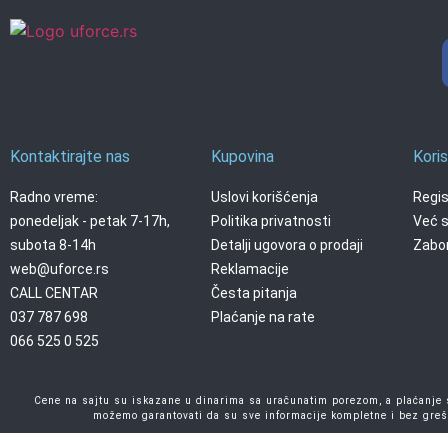
Kontaktirajte nas
Kupovina
Koris
Radno vreme:
Uslovi korišćenja
Regis
ponedeljak - petak 7-17h,
Politika privatnosti
Već s
subota 8-14h
Detalji ugovora o prodaji
Zabor
web@uforce.rs
Reklamacije
CALL CENTAR
Česta pitanja
037 787 698
Plaćanje na rate
066 525 0 525
Cene na sajtu su iskazane u dinarima sa uračunatim porezom, a plaćanje se
možemo garantovati da su sve informacije kompletne i bez greš