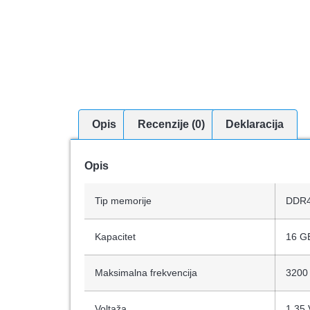
Opis
Recenzije (0)
Deklaracija
Opis
Tip memorije
DDR
Kapacitet
16 G
Maksimalna frekvencija
3200
Voltaža
1.35 