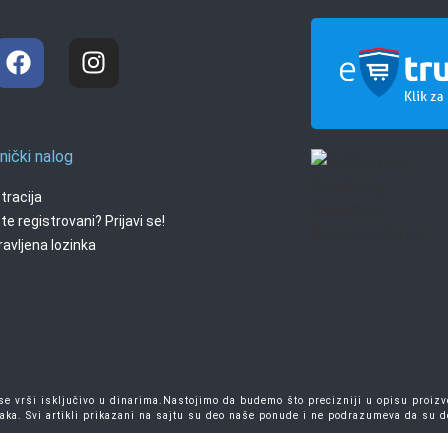
nički nalog
tracija
te registrovani? Prijavi se!
avljena lozinka
 vrši isključivo u dinarima.Nastojimo da budemo što precizniji u opisu proizvo
aka. Svi artikli prikazani na sajtu su deo naše ponude i ne podrazumeva da su 