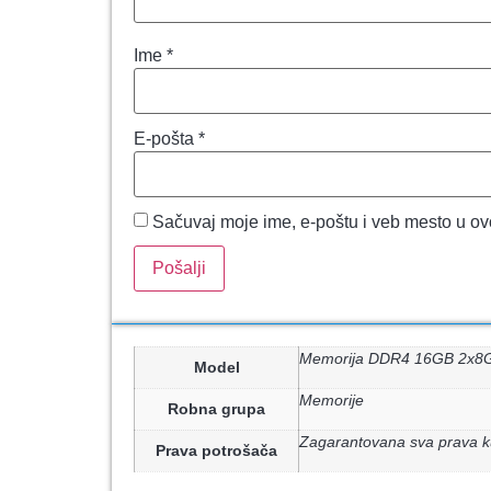
Ime
*
E-pošta
*
Sačuvaj moje ime, e-poštu i veb mesto u o
Memorija DDR4 16GB 2x8G
Model
Memorije
Robna grupa
Zagarantovana sva prava k
Prava potrošača