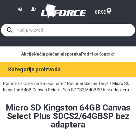
or
0
0
RSD
Akcije
Način plaćanja
Isporuka
Podrška
Kontakt
Kategorije proizvoda
Početna
/
Oprema za računare
/
Računarske periferije
/ Micro SD
Kingston 64GB Canvas Select Plus SDCS2/64GBSP bez adaptera
Micro SD Kingston 64GB Canvas
Select Plus SDCS2/64GBSP bez
adaptera