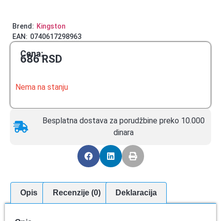
Brend:
Kingston
EAN:
0740617298963
Cena:
686
RSD
Nema na stanju
Besplatna dostava za porudžbine preko 10.000
dinara
Opis
Recenzije (0)
Deklaracija