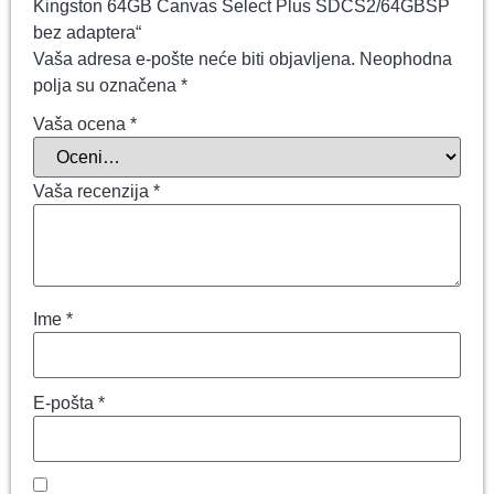
Kingston 64GB Canvas Select Plus SDCS2/64GBSP
bez adaptera“
Vaša adresa e-pošte neće biti objavljena.
Neophodna
polja su označena
*
Vaša ocena
*
Vaša recenzija
*
Ime
*
E-pošta
*