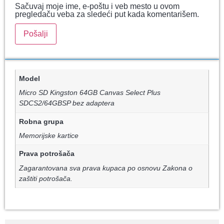
Sačuvaj moje ime, e-poštu i veb mesto u ovom
pregledaču veba za sledeći put kada komentarišem.
Model
Micro SD Kingston 64GB Canvas Select Plus
SDCS2/64GBSP bez adaptera
Robna grupa
Memorijske kartice
Prava potrošača
Zagarantovana sva prava kupaca po osnovu Zakona o
zaštiti potrošača.