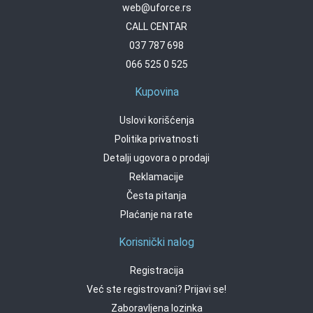
web@uforce.rs
CALL CENTAR
037 787 698
066 525 0 525
Kupovina
Uslovi korišćenja
Politika privatnosti
Detalji ugovora o prodaji
Reklamacije
Česta pitanja
Plaćanje na rate
Korisnički nalog
Registracija
Već ste registrovani? Prijavi se!
Zaboravljena lozinka