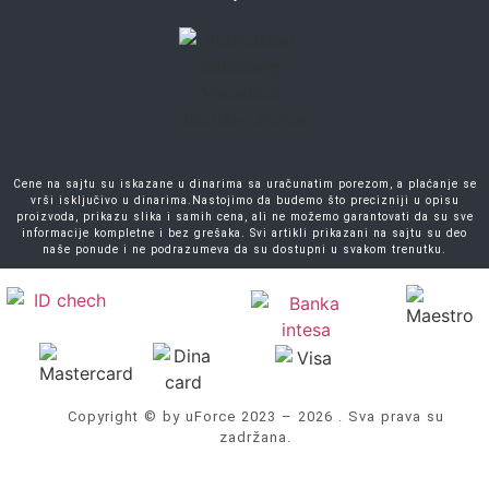
Cene na sajtu su iskazane u dinarima sa uračunatim porezom, a plaćanje se
vrši isključivo u dinarima.Nastojimo da budemo što precizniji u opisu
proizvoda, prikazu slika i samih cena, ali ne možemo garantovati da su sve
informacije kompletne i bez grešaka. Svi artikli prikazani na sajtu su deo
naše ponude i ne podrazumeva da su dostupni u svakom trenutku.
Copyright © by uForce 2023 – 2026 . Sva prava su
zadržana.