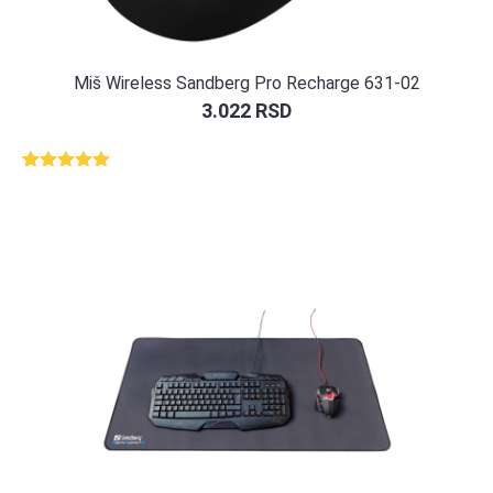
Miš Wireless Sandberg Pro Recharge 631-02
3.022
RSD
Ocenjeno
1
5.00
od 5
na osnovu
ocene
kupca