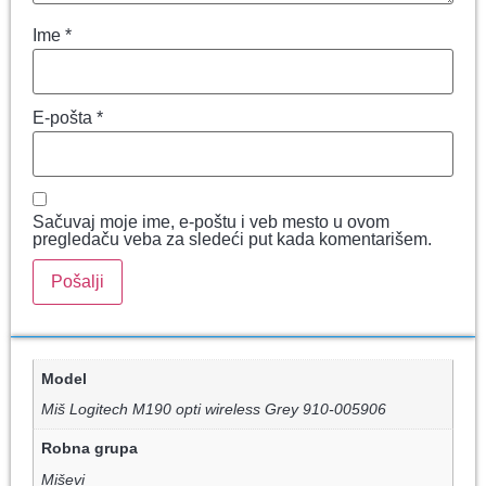
Ime
*
E-pošta
*
Sačuvaj moje ime, e-poštu i veb mesto u ovom
pregledaču veba za sledeći put kada komentarišem.
Model
Miš Logitech M190 opti wireless Grey 910-005906
Robna grupa
Miševi