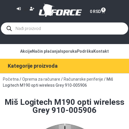
or
0
0
RSD
Akcije
Način plaćanja
Isporuka
Podrška
Kontakt
Kategorije proizvoda
Početna
/
Oprema za računare
/
Računarske periferije
/ Miš
Logitech M190 opti wireless Grey 910-005906
Miš Logitech M190 opti wireless
Grey 910-005906