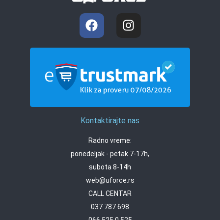
Kontaktirajte nas
Radno vreme:
ponedeljak - petak 7-17h,
subota 8-14h
web@uforce.rs
CALL CENTAR
037 787 698
066 525 0 525