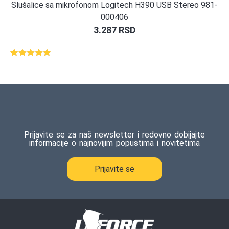
Slušalice sa mikrofonom Logitech H390 USB Stereo 981-
000406
3.287
RSD
Ocenjeno
1
5.00
od 5
na osnovu
ocene
kupca
Prijavite se za naš newsletter i redovno dobijajte
informacije o najnovijim popustima i novitetima
Prijavite se