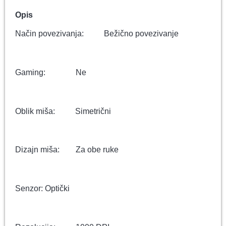
Opis
Način povezivanja: Bežično povezivanje
Gaming: Ne
Oblik miša: Simetrični
Dizajn miša: Za obe ruke
Senzor: Optički