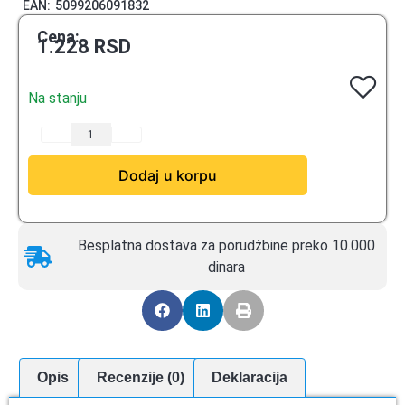
EAN:
5099206091832
Cena:
1.228
RSD
Na stanju
Dodaj u korpu
Besplatna dostava za porudžbine preko 10.000
dinara
Opis
Recenzije (0)
Deklaracija