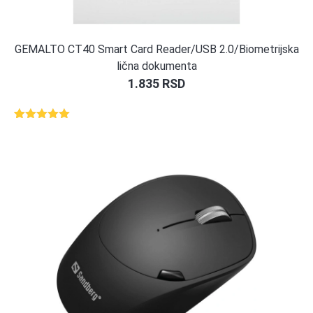
GEMALTO CT40 Smart Card Reader/USB 2.0/Biometrijska
lična dokumenta
1.835
RSD
Ocenjeno
1
5.00
od 5
na osnovu
ocene
kupca