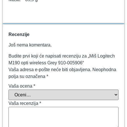
Recenzije
Još nema komentara.
Budite prvi koji će napisati recenziju za „Miš Logitech
M190 opti wireless Grey 910-005906“
Vaša adresa e-pošte neće biti objavljena.
Neophodna
polja su označena
*
Vaša ocena
*
Vaša recenzija
*