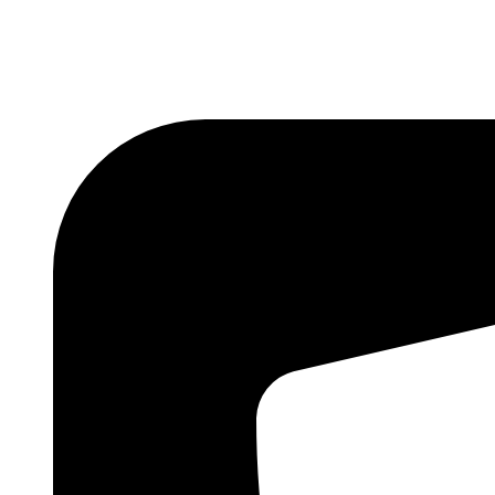
Skočite
na
sadržaj