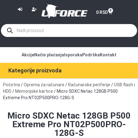
or
0
0
RSD
Akcije
Način plaćanja
Isporuka
Podrška
Kontakt
Kategorije proizvoda
Početna
/
Oprema za računare
/
Računarske periferije
/
USB flash i
HDD
/
Memorijske kartice
/ Micro SDXC Netac 128GB P500
Extreme Pro NT02P500PRO-128G-S
Micro SDXC Netac 128GB P500
Extreme Pro NT02P500PRO-
128G-S