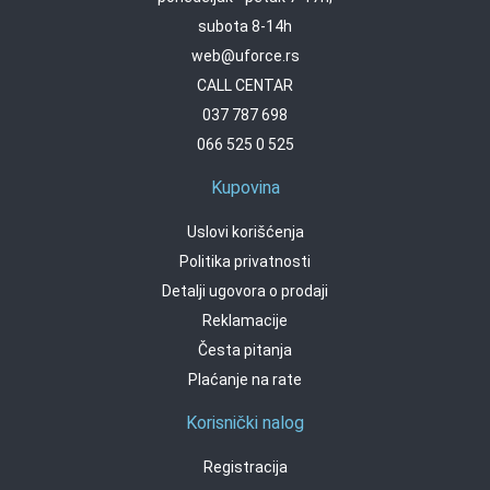
subota 8-14h
web@uforce.rs
CALL CENTAR
037 787 698
066 525 0 525
Kupovina
Uslovi korišćenja
Politika privatnosti
Detalji ugovora o prodaji
Reklamacije
Česta pitanja
Plaćanje na rate
Korisnički nalog
Registracija