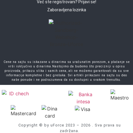
Već ste registrovani? Prijavi se!
Zaboravljena lozinka
Cene na sajtu su iskazane u dinarima sa uračunatim porezom, a plaćanje se
vrši isključivo u dinarima.Nastojimo da budemo što precizniji u opisu
proizvoda, prikazu slika i samih cena, ali ne možemo garantovati da su sve
informacije kompletne i bez grešaka. Svi artikli prikazani na sajtu su deo
naše ponude i ne podrazumeva da su dostupni u svakom trenutku.
Copyright © by uForce 2023 – 2026 . Sva prava su
zadržana.