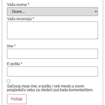
Vaša ocena
*
Vaša recenzija
*
Ime
*
E-pošta
*
Sačuvaj moje ime, e-poštu i veb mesto u ovom
pregledaču veba za sledeći put kada komentarišem.