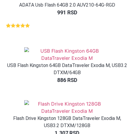
ADATA Usb Flash 64GB 2.0 AUV210-64G-RGD
991
RSD
Ocenjeno
1
5.00
od 5
na osnovu
ocene
kupca
USB Flash Kingston 64GB DataTraveler Exodia M, USB3.2
DTXM/64GB
886
RSD
Flash Drive Kingston 128GB DataTraveler Exodia M,
USB3.2 DTXM/128GB
1.307
RSD