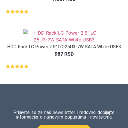
Ocenjeno
1
5.00
od 5
na osnovu
ocene
kupca
HDD Rack LC Power 2.5″ LC-25U3-7W SATA White USB3
987
RSD
Ocenjeno
1
5.00
od 5
na osnovu
ocene
kupca
Prijavite se za naš newsletter i redovno dobijajte
informacije o najnovijim popustima i novitetima