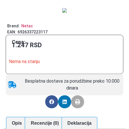
Brend:
Netac
EAN:
6926337223117
Cena:
1.247
RSD
Nema na stanju
Besplatna dostava za porudžbine preko 10.000
dinara
Opis
Recenzije (0)
Deklaracija