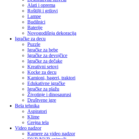
Alati i oprema
Roštilji i grilovi
Lampe
Budilnici
Baterije
Novogodišnja dekoracija
Igračke za decu
Puzzle
Igračke za bebe
Igračke za devojčice
Igračke za dečake
Kreativni setovi
Kocke za decu
Kamioni, bageri, traktori
Edukativne igračke
Igračke za plažu
Životinje i dinosaurusi
Društvene igre
Bela tehnika
Aspiratori
Klime
Grejna tela
Video nadzor
Kamere za video nadzor