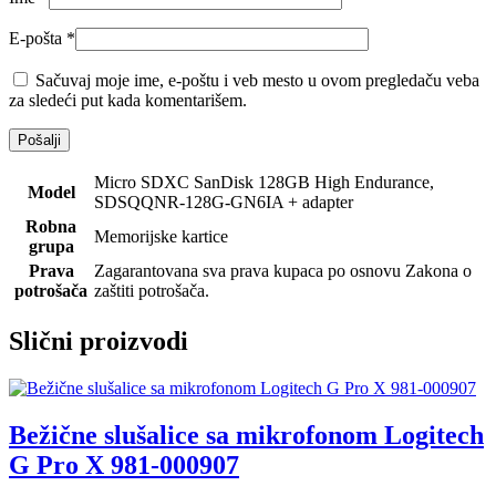
E-pošta
*
Sačuvaj moje ime, e-poštu i veb mesto u ovom pregledaču veba
za sledeći put kada komentarišem.
Micro SDXC SanDisk 128GB High Endurance,
Model
SDSQQNR-128G-GN6IA + adapter
Robna
Memorijske kartice
grupa
Prava
Zagarantovana sva prava kupaca po osnovu Zakona o
potrošača
zaštiti potrošača.
Slični proizvodi
Bežične slušalice sa mikrofonom Logitech
G Pro X 981-000907