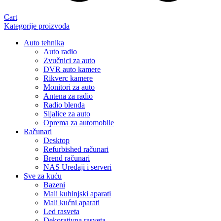
Cart
Kategorije proizvoda
Auto tehnika
Auto radio
Zvučnici za auto
DVR auto kamere
Rikverc kamere
Monitori za auto
Antena za radio
Radio blenda
Sijalice za auto
Oprema za automobile
Računari
Desktop
Refurbished računari
Brend računari
NAS Uređaji i serveri
Sve za kuću
Bazeni
Mali kuhinjski aparati
Mali kućni aparati
Led rasveta
Dekorativna rasveta