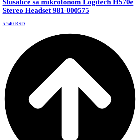
Slušalice sa mikrofonom Logitech H570e
Stereo Headset 981-000575
5.540
RSD