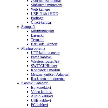
Zvučnici za računar
Slušalice i mikrofoni
Web kamere
USB flash i HDD
Podloge
Čitači kartica
Štampači
Multifunkcijski
Laserski
Termalni
BarCode Skeneri
Mrežna oprema
UTP kabl na metar
Patch kablovi
Wireless router/AP
SWITCH/Router
Konektori i moduli
Mrežne kartice i Adapteri
Rack ormani i oprema
Kablovi i adapteri
Iso konektori
Video kablovi
Audio kablovi
USB kablovi
PC kablovi