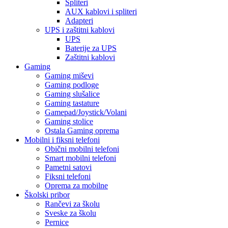
Spliteri
AUX kablovi i spliteri
Adapteri
UPS i zaštitni kablovi
UPS
Baterije za UPS
Zaštitni kablovi
Gaming
Gaming miševi
Gaming podloge
Gaming slušalice
Gaming tastature
Gamepad/Joystick/Volani
Gaming stolice
Ostala Gaming oprema
Mobilni i fiksni telefoni
Obični mobilni telefoni
Smart mobilni telefoni
Pametni satovi
Fiksni telefoni
Oprema za mobilne
Školski pribor
Rančevi za školu
Sveske za školu
Pernice