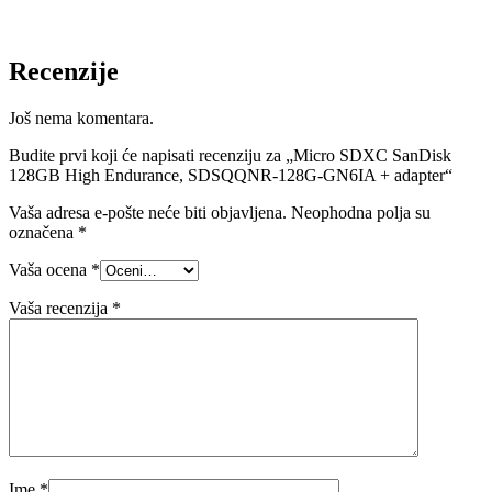
Recenzije
Još nema komentara.
Budite prvi koji će napisati recenziju za „Micro SDXC SanDisk
128GB High Endurance, SDSQQNR-128G-GN6IA + adapter“
Vaša adresa e-pošte neće biti objavljena.
Neophodna polja su
označena
*
Vaša ocena
*
Vaša recenzija
*
Ime
*