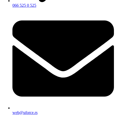
066 525 0 525
web@uforce.rs