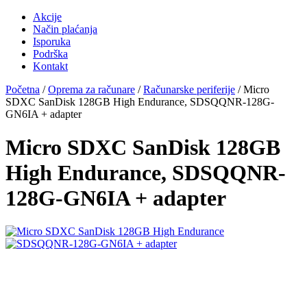
Akcije
Način plaćanja
Isporuka
Podrška
Kontakt
Početna
/
Oprema za računare
/
Računarske periferije
/ Micro
SDXC SanDisk 128GB High Endurance, SDSQQNR-128G-
GN6IA + adapter
Micro SDXC SanDisk 128GB
High Endurance, SDSQQNR-
128G-GN6IA + adapter