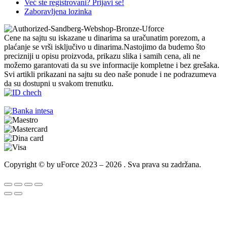
Već ste registrovani? Prijavi se!
Zaboravljena lozinka
Cene na sajtu su iskazane u dinarima sa uračunatim porezom, a
plaćanje se vrši isključivo u dinarima.Nastojimo da budemo što
precizniji u opisu proizvoda, prikazu slika i samih cena, ali ne
možemo garantovati da su sve informacije kompletne i bez grešaka.
Svi artikli prikazani na sajtu su deo naše ponude i ne podrazumeva
da su dostupni u svakom trenutku.
Copyright © by uForce 2023 – 2026 . Sva prava su zadržana.