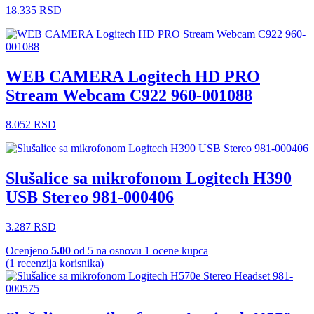
18.335
RSD
WEB CAMERA Logitech HD PRO
Stream Webcam C922 960-001088
8.052
RSD
Slušalice sa mikrofonom Logitech H390
USB Stereo 981-000406
3.287
RSD
Ocenjeno
5.00
od 5 na osnovu
1
ocene kupca
(
1
recenzija korisnika)