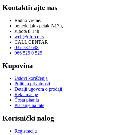
Kontaktirajte nas
Radno vreme:
ponedeljak - petak 7-17h,
subota 8-14h
web@uforce.rs
CALL CENTAR
037 787 698
066 525 0 525
Kupovina
Uslovi korišćenja
Politika privatnosti
Detalji ugovora o prodaji
Reklamacije
Česta pitanja
Plaćanje na rate
Korisnički nalog
Registracija