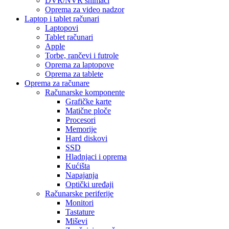
DVR/NVR snimači
Oprema za video nadzor
Laptop i tablet računari
Laptopovi
Tablet računari
Apple
Torbe, rančevi i futrole
Oprema za laptopove
Oprema za tablete
Oprema za računare
Računarske komponente
Grafičke karte
Matične ploče
Procesori
Memorije
Hard diskovi
SSD
Hladnjaci i oprema
Kućišta
Napajanja
Optički uređaji
Računarske periferije
Monitori
Tastature
Miševi