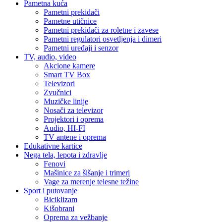
Pametna kuća
Pametni prekidači
Pametne utičnice
Pametni prekidači za roletne i zavese
Pametni regulatori osvetljenja i dimeri
Pametni uređaji i senzor
TV, audio, video
Akcione kamere
Smart TV Box
Televizori
Zvučnici
Muzičke linije
Nosači za televizor
Projektori i oprema
Audio, HI-FI
TV antene i oprema
Edukativne kartice
Nega tela, lepota i zdravlje
Fenovi
Mašinice za šišanje i trimeri
Vage za merenje telesne težine
Sport i putovanje
Biciklizam
Kišobrani
Oprema za vežbanje