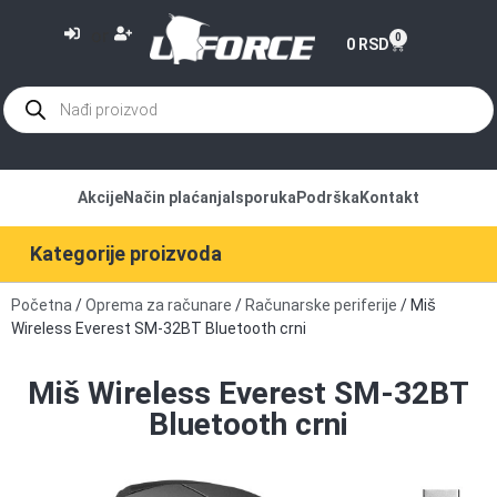
or
0
0
RSD
Akcije
Način plaćanja
Isporuka
Podrška
Kontakt
Kategorije proizvoda
Početna
/
Oprema za računare
/
Računarske periferije
/ Miš
Wireless Everest SM-32BT Bluetooth crni
Miš Wireless Everest SM-32BT
Bluetooth crni