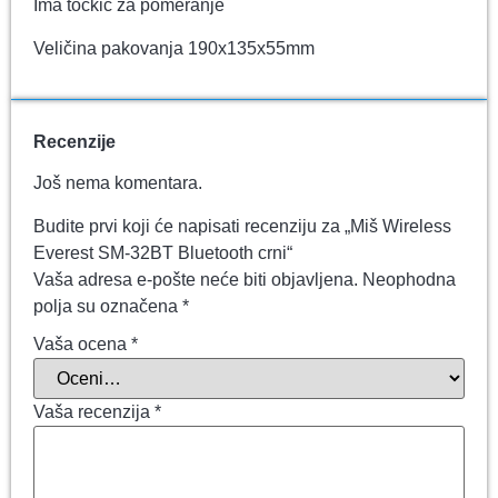
Ima točkić za pomeranje
Veličina pakovanja 190x135x55mm
Recenzije
Još nema komentara.
Budite prvi koji će napisati recenziju za „Miš Wireless
Everest SM-32BT Bluetooth crni“
Vaša adresa e-pošte neće biti objavljena.
Neophodna
polja su označena
*
Vaša ocena
*
Vaša recenzija
*