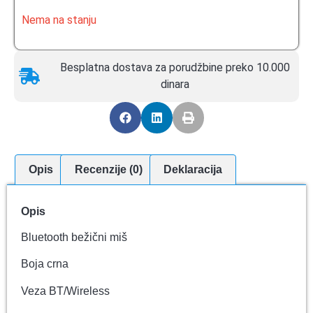
Nema na stanju
Besplatna dostava za porudžbine preko 10.000
dinara
Opis
Recenzije (0)
Deklaracija
Opis
Bluetooth bežični miš
Boja crna
Veza BT/Wireless