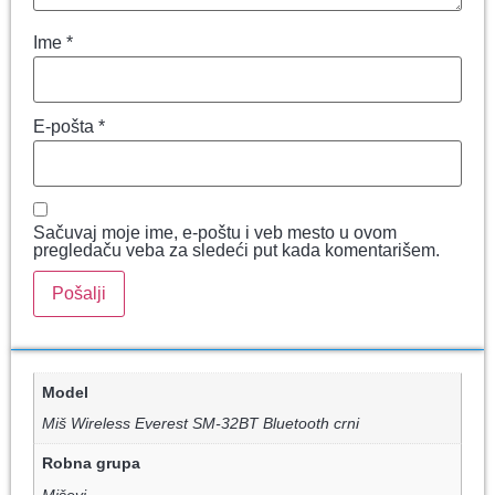
Ime
*
E-pošta
*
Sačuvaj moje ime, e-poštu i veb mesto u ovom
pregledaču veba za sledeći put kada komentarišem.
Model
Miš Wireless Everest SM-32BT Bluetooth crni
Robna grupa
Miševi