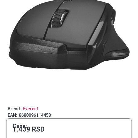
Brend:
Everest
EAN:
8680096114458
Cena:
1.439
RSD