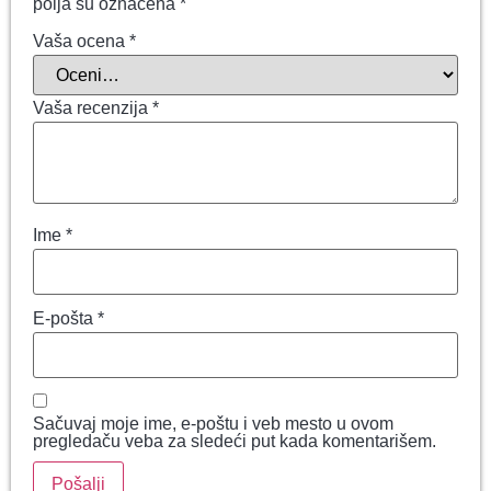
polja su označena
*
Vaša ocena
*
Vaša recenzija
*
Ime
*
E-pošta
*
Sačuvaj moje ime, e-poštu i veb mesto u ovom
pregledaču veba za sledeći put kada komentarišem.