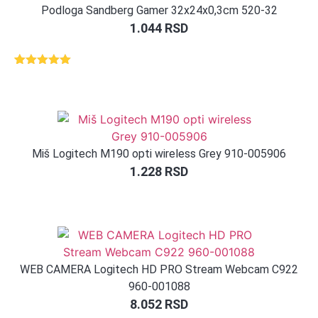
Podloga Sandberg Gamer 32x24x0,3cm 520-32
1.044
RSD
Ocenjeno
1
5.00
od 5
na osnovu
ocene
kupca
Miš Logitech M190 opti wireless Grey 910-005906
1.228
RSD
WEB CAMERA Logitech HD PRO Stream Webcam C922
960-001088
8.052
RSD