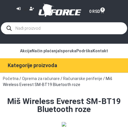
or
0
0
RSD
Akcije
Način plaćanja
Isporuka
Podrška
Kontakt
Kategorije proizvoda
Početna
/
Oprema za računare
/
Računarske periferije
/ Miš
Wireless Everest SM-BT19 Bluetooth roze
Miš Wireless Everest SM-BT19
Bluetooth roze