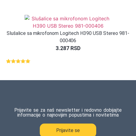
Slušalice sa mikrofonom Logitech H390 USB Stereo 981-
000406
3.287
RSD
Ocenjeno
1
5.00
od 5
na osnovu
ocene
kupca
Prijavite se za naš newsletter i redovno dobijajte
informacije o najnovijim popustima i novitetima
Prijavite se