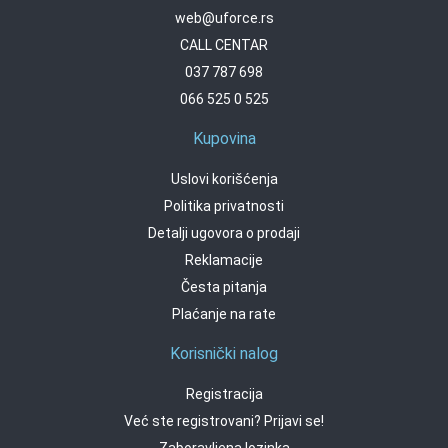
web@uforce.rs
CALL CENTAR
037 787 698
066 525 0 525
Kupovina
Uslovi korišćenja
Politika privatnosti
Detalji ugovora o prodaji
Reklamacije
Česta pitanja
Plaćanje na rate
Korisnički nalog
Registracija
Već ste registrovani? Prijavi se!