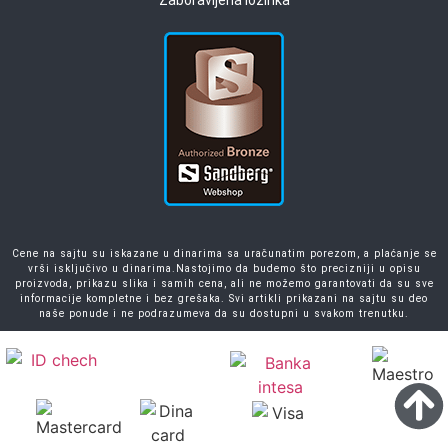
Zaboravljena lozinka
Cene na sajtu su iskazane u dinarima sa uračunatim porezom, a plaćanje se
vrši isključivo u dinarima.Nastojimo da budemo što precizniji u opisu
proizvoda, prikazu slika i samih cena, ali ne možemo garantovati da su sve
informacije kompletne i bez grešaka. Svi artikli prikazani na sajtu su deo
naše ponude i ne podrazumeva da su dostupni u svakom trenutku.