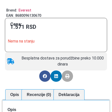
Brend:
Everest
EAN:
8680096130670
Cena:
1.571
RSD
Nema na stanju
Besplatna dostava za porudžbine preko 10.000
dinara
Opis
Recenzije (0)
Deklaracija
Opis