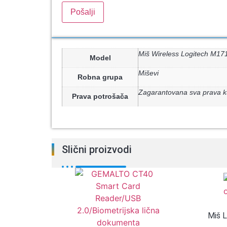
Miš Wireless Logitech M17
Model
Miševi
Robna grupa
Zagarantovana sva prava k
Prava potrošača
Slični proizvodi
Miš L