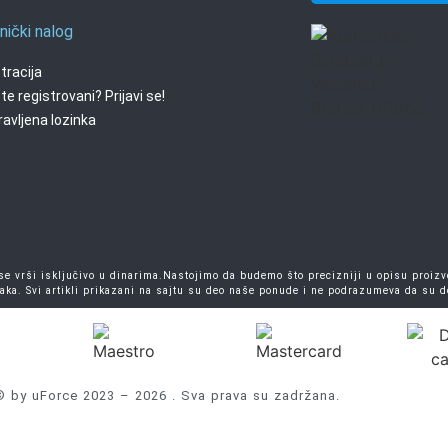
nički nalog
tracija
te registrovani? Prijavi se!
avljena lozinka
 vrši isključivo u dinarima.Nastojimo da budemo što precizniji u opisu proizvo
aka. Svi artikli prikazani na sajtu su deo naše ponude i ne podrazumeva da su 
© by uForce 2023 – 2026 . Sva prava su zadržana.