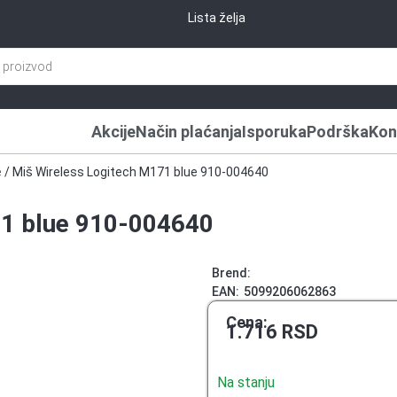
Lista želja
Akcije
Način plaćanja
Isporuka
Podrška
Kon
e
/ Miš Wireless Logitech M171 blue 910-004640
71 blue 910-004640
Brend:
EAN:
5099206062863
Cena:
1.716
RSD
Na stanju