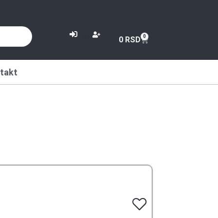
or
0
0
RSD
takt