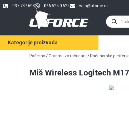
037 787 698
066 525 0 525
web@uforce.rs
Kategorije proizvoda
Početna
/
Oprema za računare
/
Računarske periferij
Miš Wireless Logitech M1