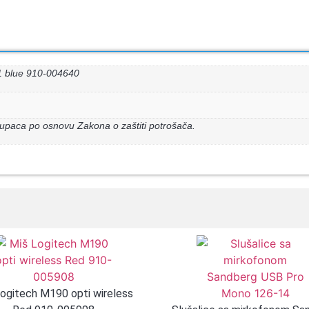
1 blue 910-004640
upaca po osnovu Zakona o zaštiti potrošača.
ogitech M190 opti wireless