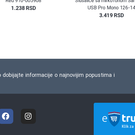
Red 910-005908
Slušalice sa mirkofonom Sa
1.238
RSD
USB Pro Mono 126-1
3.419
RSD
o dobijajte informacije o najnovijim popustima i