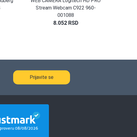
ndberg
WEB CAMERA Logitech HD PRO
4
Stream Webcam C922 960-
001088
8.052
RSD
Prijavite se