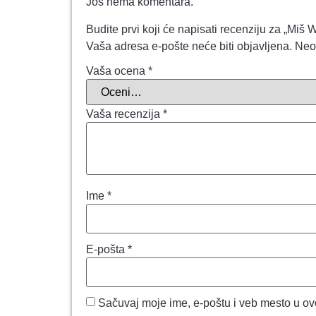
Još nema komentara.
Budite prvi koji će napisati recenziju za „Mi
Vaša adresa e-pošte neće biti objavljena.
Neo
Vaša ocena
*
Vaša recenzija
*
Ime
*
E-pošta
*
Sačuvaj moje ime, e-poštu i veb mesto u o