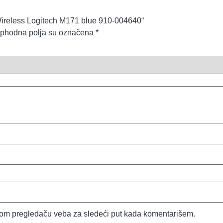
š Wireless Logitech M171 blue 910-004640“
phodna polja su označena
*
vom pregledaču veba za sledeći put kada komentarišem.