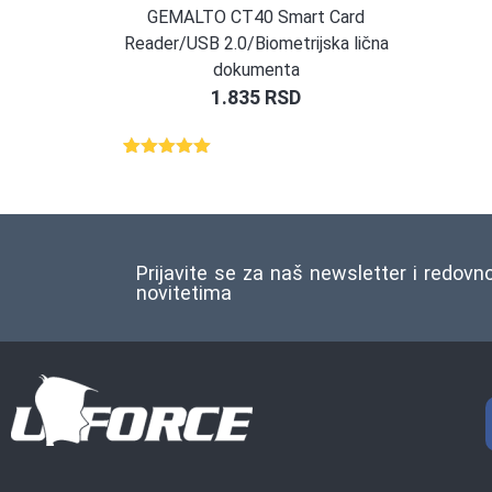
GEMALTO CT40 Smart Card
Reader/USB 2.0/Biometrijska lična
dokumenta
1.835
RSD
Ocenjeno
1
5.00
od 5
na osnovu
ocene
kupca
Prijavite se za naš newsletter i redovn
novitetima