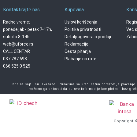
Kontaktirajte nas
Kupovina
Koris
Radno vreme:
Uslovi korišćenja
Regis
ponedeljak - petak 7-17h,
Politika privatnosti
Već s
subota 8-14h
Detalji ugovora o prodaji
Zabor
web@uforce.rs
Reklamacije
CALL CENTAR
Česta pitanja
037 787 698
Plaćanje na rate
066 525 0 525
Cene na sajtu su iskazane u dinarima sa uračunatim porezom, a plaćanje se
možemo garantovati da su sve informacije kompletne i bez greš
Copyright 