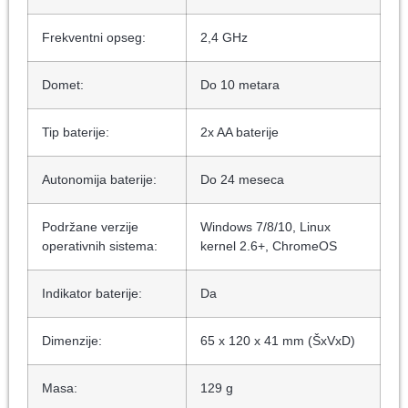
Frekventni opseg:
2,4 GHz
Domet:
Do 10 metara
Tip baterije:
2x AA baterije
Autonomija baterije:
Do 24 meseca
Podržane verzije
Windows 7/8/10, Linux
operativnih sistema:
kernel 2.6+, ChromeOS
Indikator baterije:
Da
Dimenzije:
65 x 120 x 41 mm (ŠxVxD)
Masa:
129 g