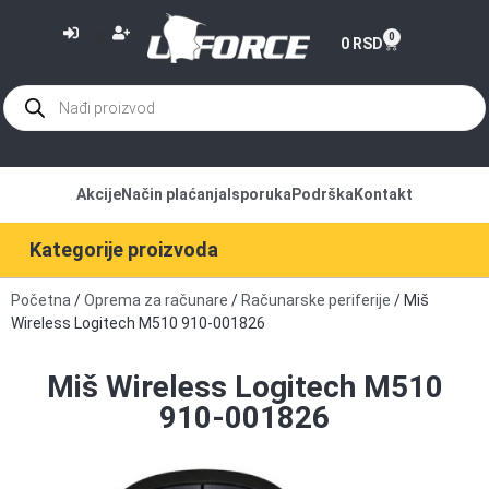
or
0
0
RSD
Akcije
Način plaćanja
Isporuka
Podrška
Kontakt
Kategorije proizvoda
Početna
/
Oprema za računare
/
Računarske periferije
/ Miš
Wireless Logitech M510 910-001826
Miš Wireless Logitech M510
910-001826