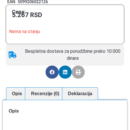
EAN:
5099206022126
Cena:
5.267
RSD
Nema na stanju
Besplatna dostava za porudžbine preko 10.000
dinara
Opis
Recenzije (0)
Deklaracija
Opis