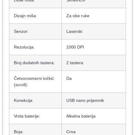
Oblik miša:
Simetrični
Dizajn miša:
Za obe ruke
Senzor:
Laserski
Rezolucija:
1000 DPI
Broj dodatnih tastera:
2 tastera
Četvorosmerni točkić
Da
(scroll):
Konekcija:
USB nano prijemnik
Vrsta baterije:
Alkalna baterija
Boja:
Crna