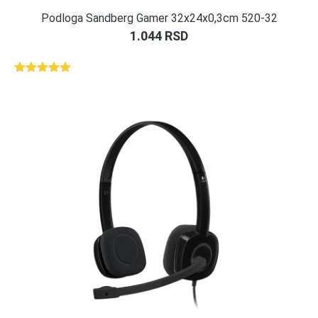
Podloga Sandberg Gamer 32x24x0,3cm 520-32
1.044
RSD
Ocenjeno
1
5.00
od 5
na osnovu
ocene
kupca