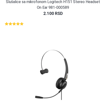
Slušalice sa mikrofonom Logitech H151 Stereo Headset
On Ear 981-000589
2.100
RSD
Ocenjeno
1
5.00
od 5
na osnovu
ocene
kupca