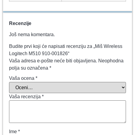
Recenzije
Još nema komentara.
Budite prvi koji će napisati recenziju za „Miš Wireless
Logitech M510 910-001826“
Vaša adresa e-pošte neće biti objavljena.
Neophodna
polja su označena
*
Vaša ocena
*
Vaša recenzija
*
Ime
*