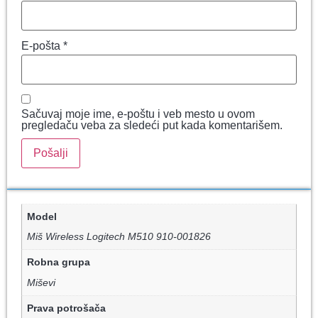
E-pošta
*
Sačuvaj moje ime, e-poštu i veb mesto u ovom
pregledaču veba za sledeći put kada komentarišem.
Model
Miš Wireless Logitech M510 910-001826
Robna grupa
Miševi
Prava potrošača