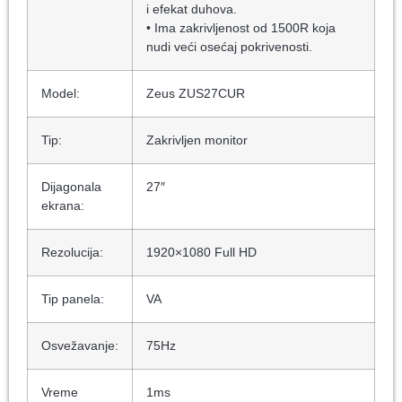
i efekat duhova.
• Ima zakrivljenost od 1500R koja
nudi veći osećaj pokrivenosti.
Model:
Zeus ZUS27CUR
Tip:
Zakrivljen monitor
Dijagonala
27″
ekrana:
Rezolucija:
1920×1080 Full HD
Tip panela:
VA
Osvežavanje:
75Hz
Vreme
1ms