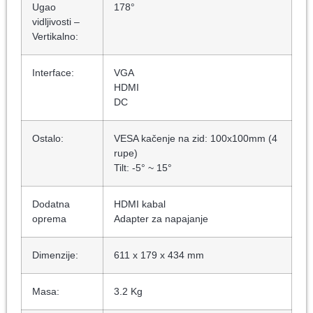
Ugao
178°
vidljivosti –
Vertikalno:
Interface:
VGA
HDMI
DC
Ostalo:
VESA kačenje na zid: 100x100mm (4
rupe)
Tilt: -5° ~ 15°
Dodatna
HDMI kabal
oprema
Adapter za napajanje
Dimenzije:
611 x 179 x 434 mm
Masa:
3.2 Kg