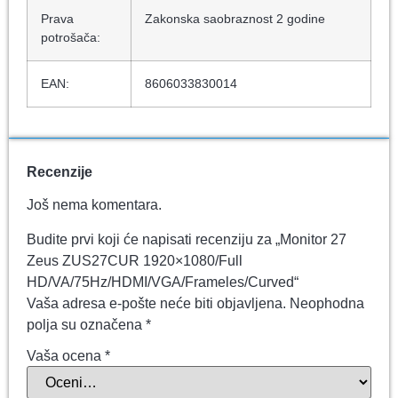
Prava
Zakonska saobraznost 2 godine
potrošača:
EAN:
8606033830014
Recenzije
Još nema komentara.
Budite prvi koji će napisati recenziju za „Monitor 27
Zeus ZUS27CUR 1920×1080/Full
HD/VA/75Hz/HDMI/VGA/Frameles/Curved“
Vaša adresa e-pošte neće biti objavljena.
Neophodna
polja su označena
*
Vaša ocena
*