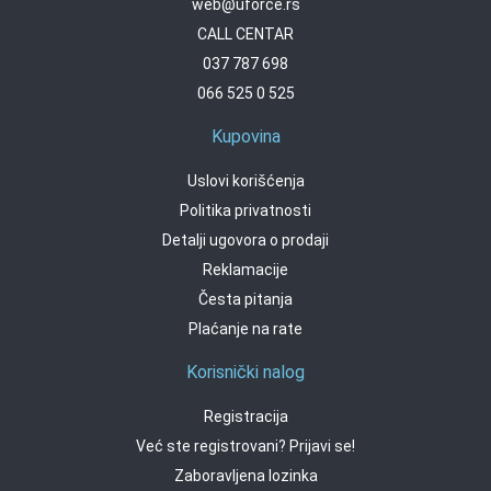
web@uforce.rs
CALL CENTAR
037 787 698
066 525 0 525
Kupovina
Uslovi korišćenja
Politika privatnosti
Detalji ugovora o prodaji
Reklamacije
Česta pitanja
Plaćanje na rate
Korisnički nalog
Registracija
Već ste registrovani? Prijavi se!
Zaboravljena lozinka