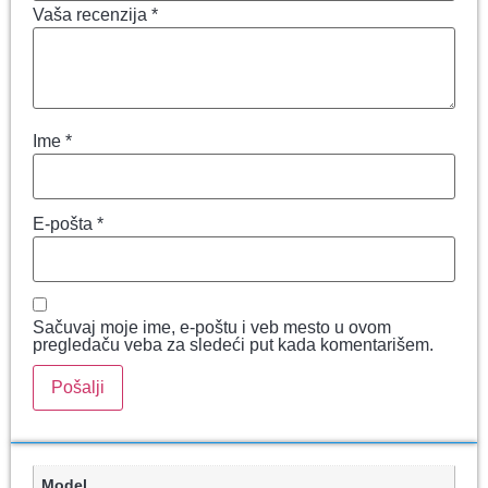
Vaša recenzija
*
Ime
*
E-pošta
*
Sačuvaj moje ime, e-poštu i veb mesto u ovom
pregledaču veba za sledeći put kada komentarišem.
Model