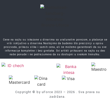
Cene na sajtu su iskazane u dinarima sa uračunatim porezom, a plaćanje se
vrši isključivo u dinarima.Nastojimo da budemo što precizniji u opisu
proizvoda, prikazu slika i samih cena, ali ne možemo garantovati da su sve
informacije kompletne i bez grešaka. Svi artikli prikazani na sajtu su deo
naše ponude i ne podrazumeva da su dostupni u svakom trenutku.
Copyright © by uForce 2023 – 2026 . Sva prava su
zadržana.