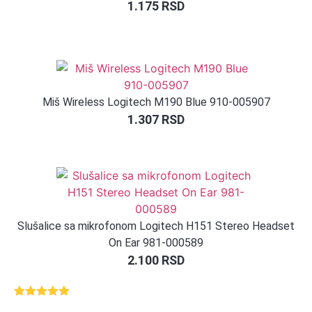
1.175
RSD
Miš Wireless Logitech M190 Blue 910-005907
1.307
RSD
Slušalice sa mikrofonom Logitech H151 Stereo Headset
On Ear 981-000589
2.100
RSD
Ocenjeno
1