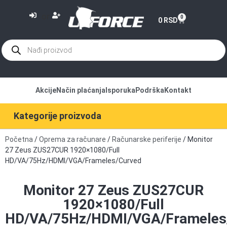
or
0
0
RSD
Akcije
Način plaćanja
Isporuka
Podrška
Kontakt
Kategorije proizvoda
Početna
/
Oprema za računare
/
Računarske periferije
/ Monitor
27 Zeus ZUS27CUR 1920×1080/Full
HD/VA/75Hz/HDMI/VGA/Frameles/Curved
Monitor 27 Zeus ZUS27CUR
1920×1080/Full
HD/VA/75Hz/HDMI/VGA/Frameles