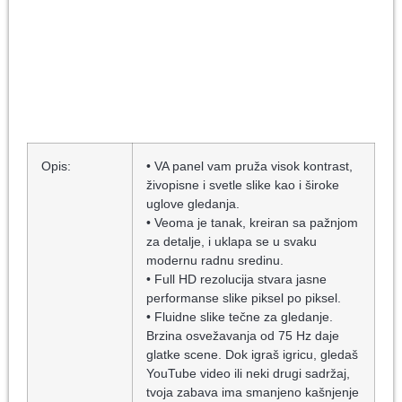
Opis:
• VA panel vam pruža visok kontrast,
živopisne i svetle slike kao i široke
uglove gledanja.
• Veoma je tanak, kreiran sa pažnjom
za detalje, i uklapa se u svaku
modernu radnu sredinu.
• Full HD rezolucija stvara jasne
performanse slike piksel po piksel.
• Fluidne slike tečne za gledanje.
Brzina osvežavanja od 75 Hz daje
glatke scene. Dok igraš igricu, gledaš
YouTube video ili neki drugi sadržaj,
tvoja zabava ima smanjeno kašnjenje