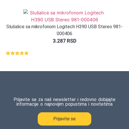
5.00
od 5
na osnovu
ocene
kupca
Slušalice sa mikrofonom Logitech H390 USB Stereo 981-
000406
3.287
RSD
Ocenjeno
1
5.00
od 5
na osnovu
ocene
kupca
Prijavite se za naš newsletter i redovno dobijajte
informacije o najnovijim popustima i novitetima
Prijavite se