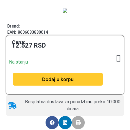
Brend:
EAN:
8606033830014
Cena:
12.527
RSD
Na stanju
Dodaj u korpu
Besplatna dostava za porudžbine preko 10.000
dinara