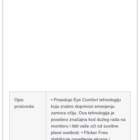
Opis
• Poseduje Eye Comfort tehnologiju
proizvoda:
koja znatno doprinosi smanjenju
zamora očiju. Ova tehnologija je
posebno značajna kod dužeg rada na
monitoru i štiti vaše oči od suvišne
plave svetlosti. • Flicker Free
stabilizuje osvetljenje ekrana i