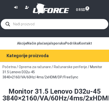
or
0
0
RSD
Akcije
Način plaćanja
Isporuka
Podrška
Kontakt
Kategorije proizvoda
Početna
/
Oprema za računare
/
Računarske periferije
/ Monitor
31.5 Lenovo D32u-45
3840×2160/VA/60Hz/4ms/2xHDMI/DP/FreeSync
Monitor 31.5 Lenovo D32u-45
3840×2160/VA/60Hz/4ms/2xHDMI