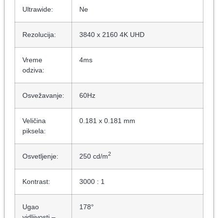
Ultrawide:
Ne
Rezolucija:
3840 x 2160 4K UHD
Vreme
4ms
odziva:
Osvežavanje:
60Hz
Veličina
0.181 x 0.181 mm
piksela:
2
Osvetljenje:
250 cd/m
Kontrast:
3000 : 1
Ugao
178°
vidljivosti –