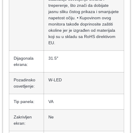
treperenje, što znači da dobijate
jasnu sliku čistog prikaza i smanjujete
napetost očiju. • Kupovinom ovog
monitora takođe doprinosite zaštiti
okoline jer je izgrađen od materijala
koji su u skladu sa RoHS direktivom
EU.
Dijagonala
31.5″
ekrana:
Pozadinsko
W-LED
osvetljenje:
Tip panela:
VA
Zakrivljen
Ne
ekran: