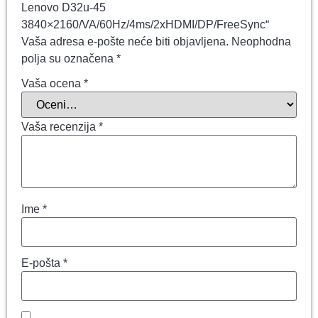
Lenovo D32u-45
3840×2160/VA/60Hz/4ms/2xHDMI/DP/FreeSync“
Vaša adresa e-pošte neće biti objavljena.
Neophodna
polja su označena
*
Vaša ocena
*
Vaša recenzija
*
Ime
*
E-pošta
*