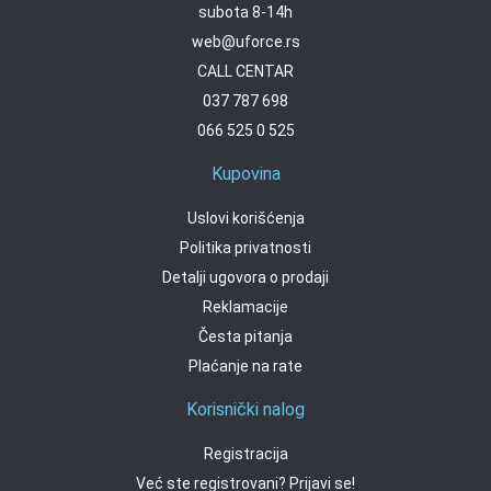
subota 8-14h
web@uforce.rs
CALL CENTAR
037 787 698
066 525 0 525
Kupovina
Uslovi korišćenja
Politika privatnosti
Detalji ugovora o prodaji
Reklamacije
Česta pitanja
Plaćanje na rate
Korisnički nalog
Registracija
Već ste registrovani? Prijavi se!