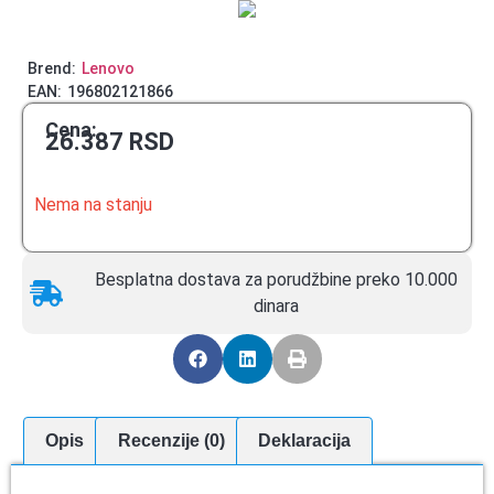
Brend:
Lenovo
EAN:
196802121866
Cena:
26.387
RSD
Nema na stanju
Besplatna dostava za porudžbine preko 10.000
dinara
Opis
Recenzije (0)
Deklaracija