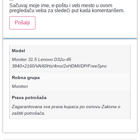
Sačuvaj moje ime, e-poštu i veb mesto u ovom
pregledaču veba za sledeći put kada komentarišem.
Model
Monitor 31.5 Lenovo D32u-45
3840×2160/VA/60Hz/4ms/2xHDMI/DP/FreeSync
Robna grupa
Monitori
Prava potrošača
Zagarantovana sva prava kupaca po osnovu Zakona o
zaštiti potrošača.