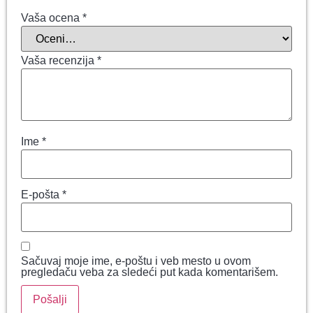
Vaša ocena
*
Vaša recenzija
*
Ime
*
E-pošta
*
Sačuvaj moje ime, e-poštu i veb mesto u ovom
pregledaču veba za sledeći put kada komentarišem.