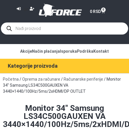
or
0
0
RSD
Akcije
Način plaćanja
Isporuka
Podrška
Kontakt
Kategorije proizvoda
Početna
/
Oprema za računare
/
Računarske periferije
/ Monitor
34″ Samsung LS34C500GAUXEN VA
3440×1440/100Hz/5ms/2xHDMI/DP OUTLET
Monitor 34″ Samsung
LS34C500GAUXEN VA
3440×1440/100Hz/5ms/2xHDMI/