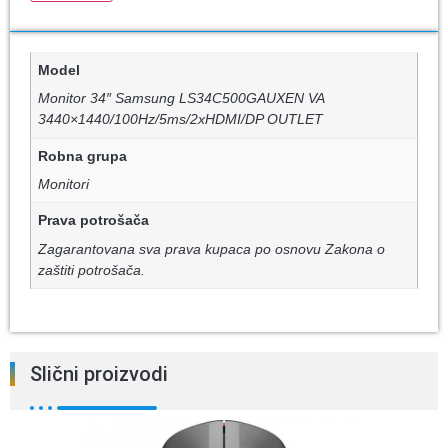
Model
Monitor 34″ Samsung LS34C500GAUXEN VA
3440×1440/100Hz/5ms/2xHDMI/DP OUTLET
Robna grupa
Monitori
Prava potrošača
Zagarantovana sva prava kupaca po osnovu Zakona o
zaštiti potrošača.
Slični proizvodi