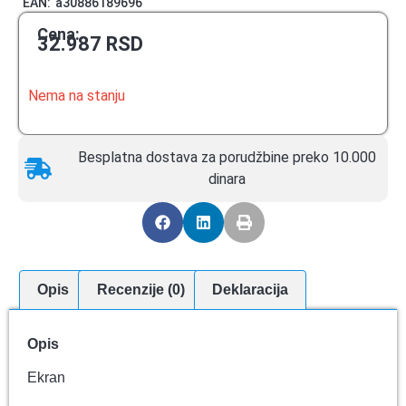
EAN:
a30886189696
Cena:
32.987
RSD
Nema na stanju
Besplatna dostava za porudžbine preko 10.000
dinara
Opis
Recenzije (0)
Deklaracija
Opis
Ekran