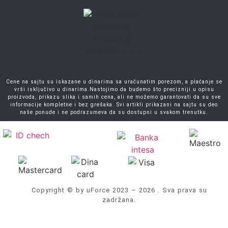
Cene na sajtu su iskazane u dinarima sa uračunatim porezom, a plaćanje se
vrši isključivo u dinarima.Nastojimo da budemo što precizniji u opisu
proizvoda, prikazu slika i samih cena, ali ne možemo garantovati da su sve
informacije kompletne i bez grešaka. Svi artikli prikazani na sajtu su deo
naše ponude i ne podrazumeva da su dostupni u svakom trenutku.
Copyright © by uForce 2023 – 2026 . Sva prava su
zadržana.