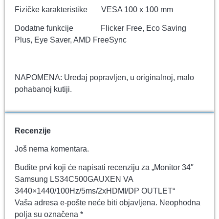
Fizičke karakteristike VESA 100 x 100 mm
Dodatne funkcije Flicker Free, Eco Saving
Plus, Eye Saver, AMD FreeSync
NAPOMENA: Uređaj popravljen, u originalnoj, malo
pohabanoj kutiji.
Recenzije
Još nema komentara.
Budite prvi koji će napisati recenziju za „Monitor 34″
Samsung LS34C500GAUXEN VA
3440×1440/100Hz/5ms/2xHDMI/DP OUTLET“
Vaša adresa e-pošte neće biti objavljena.
Neophodna
polja su označena
*