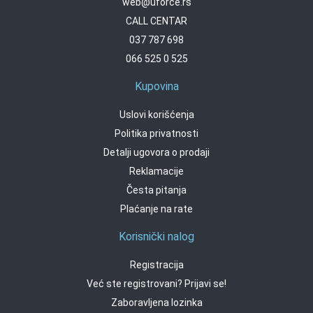
web@uforce.rs
CALL CENTAR
037 787 698
066 525 0 525
Kupovina
Uslovi korišćenja
Politika privatnosti
Detalji ugovora o prodaji
Reklamacije
Česta pitanja
Plaćanje na rate
Korisnički nalog
Registracija
Već ste registrovani? Prijavi se!
Zaboravljena lozinka