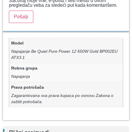
Sačuvaj moje ime, e-poštu i veb mesto u ovom
pregledaču veba za sledeći put kada komentarišem.
Model
Napajanje Be Quiet Pure Power 12 650W Gold BP002EU
ATX3.1
Robna grupa
Napajanja
Prava potrošača
Zagarantovana sva prava kupaca po osnovu Zakona o
zaštiti potrošača.