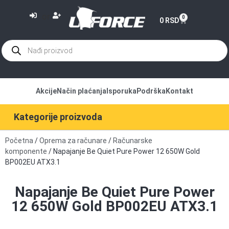
or
0
0
RSD
Akcije
Način plaćanja
Isporuka
Podrška
Kontakt
Kategorije proizvoda
Početna
/
Oprema za računare
/
Računarske
komponente
/ Napajanje Be Quiet Pure Power 12 650W Gold
BP002EU ATX3.1
Napajanje Be Quiet Pure Power
12 650W Gold BP002EU ATX3.1