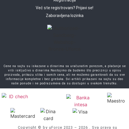
Već ste registrovani? Prijavi se!
Zaboravljena lozinka
Cene na sajtu su iskazane u dinarima sa uračunatim porezom, a plaćanje se
vrši isključivo u dinarima.Nastojimo da budemo što precizniji u opisu
proizvoda, prikazu slika i samih cena, ali ne možemo garantovati da su sve
informacije kompletne i bez grešaka. Svi artikli prikazani na sajtu su deo
naše ponude i ne podrazumeva da su dostupni u svakom trenutku.
Copyright © by uForce 2023 – 2026 . Sva prava su