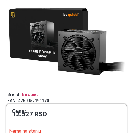
Brend:
Be quiet
EAN:
4260052191170
Cena:
12.527
RSD
Nema na stanju