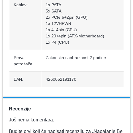
Kablovi:
1x PATA
5x SATA
2x PCIe 6+2pin (GPU)
1x 12VHPWR
1x 4+4pin (CPU)
1x 20+4pin (ATX-Motherboard)
1x P4 (CPU)
Prava
Zakonska saobraznost 2 godine
potrošača:
EAN:
4260052191170
Recenzije
Još nema komentara.
Budite prvi koji će napisati recenziju za „Napajanje Be