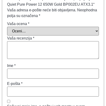
Quiet Pure Power 12 650W Gold BP002EU ATX3.1“
Vaša adresa e-pošte neće biti objavljena.
Neophodna
polja su označena
*
Vaša ocena
*
Vaša recenzija
*
Ime
*
E-pošta
*