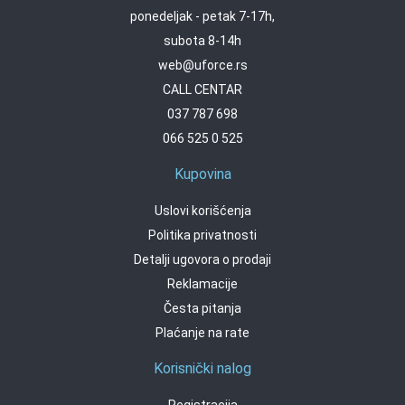
ponedeljak - petak 7-17h,
subota 8-14h
web@uforce.rs
CALL CENTAR
037 787 698
066 525 0 525
Kupovina
Uslovi korišćenja
Politika privatnosti
Detalji ugovora o prodaji
Reklamacije
Česta pitanja
Plaćanje na rate
Korisnički nalog
Registracija