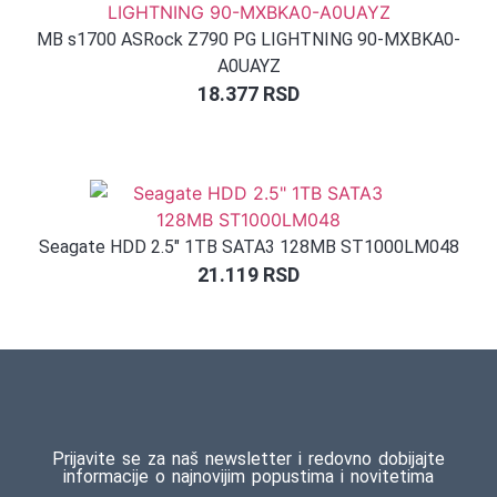
MB s1700 ASRock Z790 PG LIGHTNING 90-MXBKA0-
A0UAYZ
18.377
RSD
Seagate HDD 2.5″ 1TB SATA3 128MB ST1000LM048
21.119
RSD
Prijavite se za naš newsletter i redovno dobijajte
informacije o najnovijim popustima i novitetima