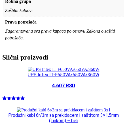
Robna grupa
Zaštitni kablovi
Prava potrošača
Zagarantovana sva prava kupaca po osnovu Zakona o zaštiti
potrošača.
Slični proizvodi
UPS Intex IT-F650VA/650VA/360W
4.607
RSD
Ocenjeno
1
5.00
od 5
na osnovu
Produžni kabl 6r/3m sa prekidacem i zaštitom 3×1,5mm
ocene
(Linkom) – beli
kupca