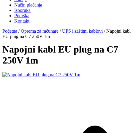
Način plaćanja
Isporuka
Podrška
Kontakt
Početna
/
Oprema za računare
/
UPS i zaštitni kablovi
/ Napojni kabl
EU plug na C7 250V 1m
Napojni kabl EU plug na C7
250V 1m