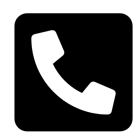
Skočite
na
sadržaj