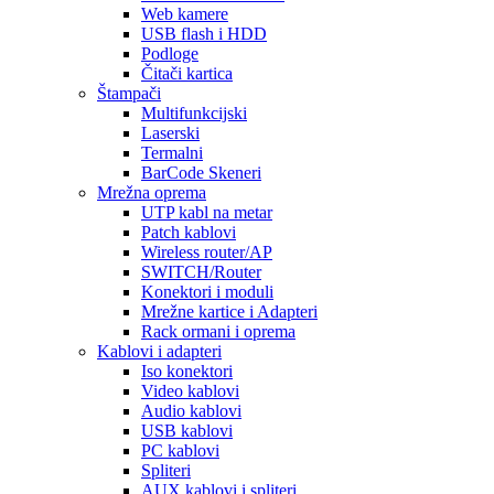
Web kamere
USB flash i HDD
Podloge
Čitači kartica
Štampači
Multifunkcijski
Laserski
Termalni
BarCode Skeneri
Mrežna oprema
UTP kabl na metar
Patch kablovi
Wireless router/AP
SWITCH/Router
Konektori i moduli
Mrežne kartice i Adapteri
Rack ormani i oprema
Kablovi i adapteri
Iso konektori
Video kablovi
Audio kablovi
USB kablovi
PC kablovi
Spliteri
AUX kablovi i spliteri