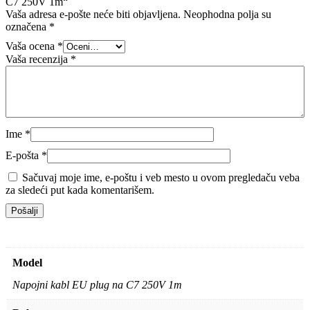
C7 250V 1m“
Vaša adresa e-pošte neće biti objavljena.
Neophodna polja su
označena
*
Vaša ocena
*
Vaša recenzija
*
Ime
*
E-pošta
*
Sačuvaj moje ime, e-poštu i veb mesto u ovom pregledaču veba
za sledeći put kada komentarišem.
Model
Napojni kabl EU plug na C7 250V 1m