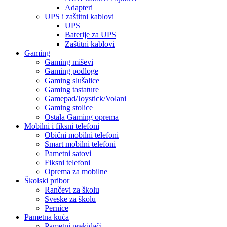
Adapteri
UPS i zaštitni kablovi
UPS
Baterije za UPS
Zaštitni kablovi
Gaming
Gaming miševi
Gaming podloge
Gaming slušalice
Gaming tastature
Gamepad/Joystick/Volani
Gaming stolice
Ostala Gaming oprema
Mobilni i fiksni telefoni
Obični mobilni telefoni
Smart mobilni telefoni
Pametni satovi
Fiksni telefoni
Oprema za mobilne
Školski pribor
Rančevi za školu
Sveske za školu
Pernice
Pametna kuća
Pametni prekidači