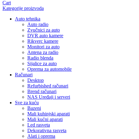
Cart
Kategorije proizvoda
Auto tehnika
Auto radio
Zvučnici za auto
DVR auto kamere
Rikverc kamere
Monitori za auto
Antena za radio
Radio blenda
Sijalice za auto
Oprema za automobile
Računari
Desktop
Refurbished računari
Brend računari
NAS Uređaji i serveri
Sve za kuću
Bazeni
Mali kuhinjski aparati
Mali kućni aparati
Led rasveta
Dekorativna rasveta
Alati i oprema