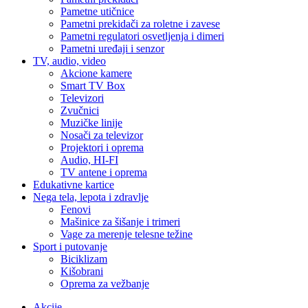
Pametne utičnice
Pametni prekidači za roletne i zavese
Pametni regulatori osvetljenja i dimeri
Pametni uređaji i senzor
TV, audio, video
Akcione kamere
Smart TV Box
Televizori
Zvučnici
Muzičke linije
Nosači za televizor
Projektori i oprema
Audio, HI-FI
TV antene i oprema
Edukativne kartice
Nega tela, lepota i zdravlje
Fenovi
Mašinice za šišanje i trimeri
Vage za merenje telesne težine
Sport i putovanje
Biciklizam
Kišobrani
Oprema za vežbanje
Akcije