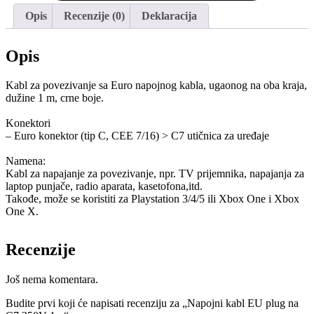
Opis
Recenzije (0)
Deklaracija
Opis
Kabl za povezivanje sa Euro napojnog kabla, ugaonog na oba kraja,
dužine 1 m, crne boje.
Konektori
– Euro konektor (tip C, CEE 7/16) > C7 utičnica za uređaje
Namena:
Kabl za napajanje za povezivanje, npr. TV prijemnika, napajanja za
laptop punjače, radio aparata, kasetofona,itd.
Takođe, može se koristiti za Playstation 3/4/5 ili Xbox One i Xbox
One X.
Recenzije
Još nema komentara.
Budite prvi koji će napisati recenziju za „Napojni kabl EU plug na