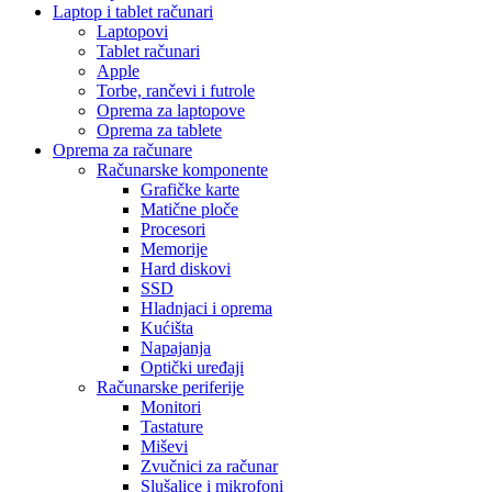
Laptop i tablet računari
Laptopovi
Tablet računari
Apple
Torbe, rančevi i futrole
Oprema za laptopove
Oprema za tablete
Oprema za računare
Računarske komponente
Grafičke karte
Matične ploče
Procesori
Memorije
Hard diskovi
SSD
Hladnjaci i oprema
Kućišta
Napajanja
Optički uređaji
Računarske periferije
Monitori
Tastature
Miševi
Zvučnici za računar
Slušalice i mikrofoni