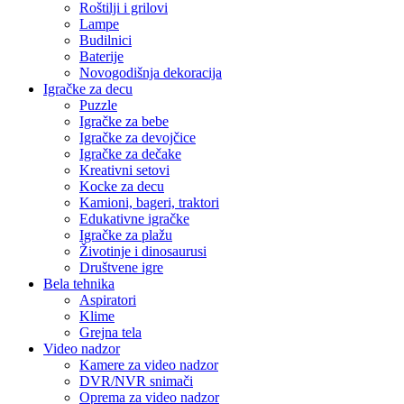
Roštilji i grilovi
Lampe
Budilnici
Baterije
Novogodišnja dekoracija
Igračke za decu
Puzzle
Igračke za bebe
Igračke za devojčice
Igračke za dečake
Kreativni setovi
Kocke za decu
Kamioni, bageri, traktori
Edukativne igračke
Igračke za plažu
Životinje i dinosaurusi
Društvene igre
Bela tehnika
Aspiratori
Klime
Grejna tela
Video nadzor
Kamere za video nadzor
DVR/NVR snimači
Oprema za video nadzor