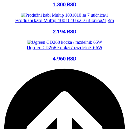
1.300
RSD
Produžni kabl Multip 1001010 sa 7 utičnica/1,4m
2.194
RSD
Ugreen CD268 kocka / razdelnik 65W
4.960
RSD