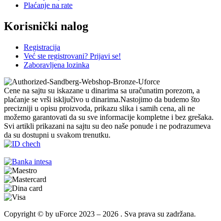
Plaćanje na rate
Korisnički nalog
Registracija
Već ste registrovani? Prijavi se!
Zaboravljena lozinka
Cene na sajtu su iskazane u dinarima sa uračunatim porezom, a
plaćanje se vrši isključivo u dinarima.Nastojimo da budemo što
precizniji u opisu proizvoda, prikazu slika i samih cena, ali ne
možemo garantovati da su sve informacije kompletne i bez grešaka.
Svi artikli prikazani na sajtu su deo naše ponude i ne podrazumeva
da su dostupni u svakom trenutku.
Copyright © by uForce 2023 – 2026 . Sva prava su zadržana.