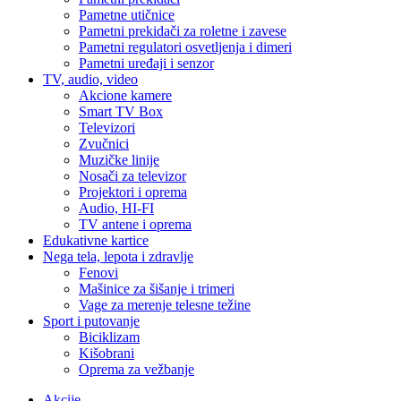
Pametne utičnice
Pametni prekidači za roletne i zavese
Pametni regulatori osvetljenja i dimeri
Pametni uređaji i senzor
TV, audio, video
Akcione kamere
Smart TV Box
Televizori
Zvučnici
Muzičke linije
Nosači za televizor
Projektori i oprema
Audio, HI-FI
TV antene i oprema
Edukativne kartice
Nega tela, lepota i zdravlje
Fenovi
Mašinice za šišanje i trimeri
Vage za merenje telesne težine
Sport i putovanje
Biciklizam
Kišobrani
Oprema za vežbanje
Akcije