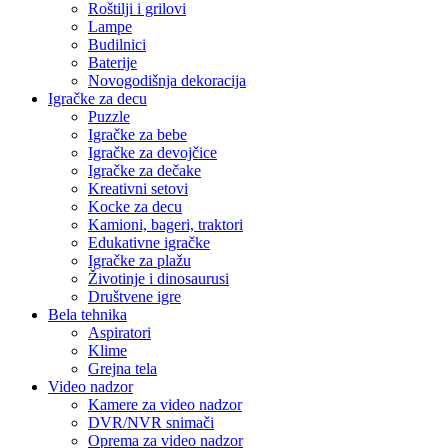
Roštilji i grilovi
Lampe
Budilnici
Baterije
Novogodišnja dekoracija
Igračke za decu
Puzzle
Igračke za bebe
Igračke za devojčice
Igračke za dečake
Kreativni setovi
Kocke za decu
Kamioni, bageri, traktori
Edukativne igračke
Igračke za plažu
Životinje i dinosaurusi
Društvene igre
Bela tehnika
Aspiratori
Klime
Grejna tela
Video nadzor
Kamere za video nadzor
DVR/NVR snimači
Oprema za video nadzor