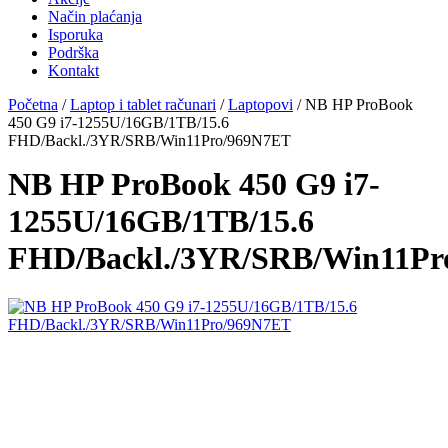
Način plaćanja
Isporuka
Podrška
Kontakt
Početna
/
Laptop i tablet računari
/
Laptopovi
/ NB HP ProBook
450 G9 i7-1255U/16GB/1TB/15.6
FHD/Backl./3YR/SRB/Win11Pro/969N7ET
NB HP ProBook 450 G9 i7-
1255U/16GB/1TB/15.6
FHD/Backl./3YR/SRB/Win11Pr