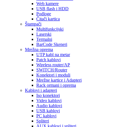
Web kamere
USB flash i HDD
Podloge
Čitači kartica
Štampači
Multifunkcijski
Laserski
Termalni
BarCode Skeneri
Mrežna oprema
UTP kabl na metar
Patch kablovi
Wireless router/AP
SWITCH/Router
Konektori i moduli
Mrežne kartice i Adapteri
Rack ormani i oprema
Kablovi i adapteri
Iso konektori
Video kablovi
Audio kablovi
USB kablovi
PC kablovi
Spliteri
AUX kablovi i spliteri