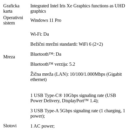
Graficka
Integrated Intel Iris Xe Graphics functions as UHD
karta
graphics
Operativni
Windows 11 Pro
sistem
Wi-Fi: Da
Bežični mrežni standardi: WiFi 6 (2×2)
Bluetooth™: Da
Mreza
Bluetooth™ verzija: 5.2
Žična mreža (LAN): 10/100/1.000Mbps (Gigabit
ethernet)
1 USB Type-C® 10Gbps signaling rate (USB
Power Delivery, DisplayPort™ 1.4);
3 USB Type-A 5Gbps signaling rate (1 charging, 1
power);
Slotovi
1 AC power;