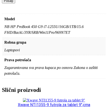
Model
NB HP ProBook 450 G9 i7-1255U/16GB/1TB/15.6
FHD/Backl./3YR/SRB/Win11Pro/969N7ET
Robna grupa
Laptopovi
Prava potrošača
Zagarantovana sva prava kupaca po osnovu Zakona o zaštiti
potrošača.
Slični proizvodi
Xwave NTI1355-9 futrola za tablet 9″,crna