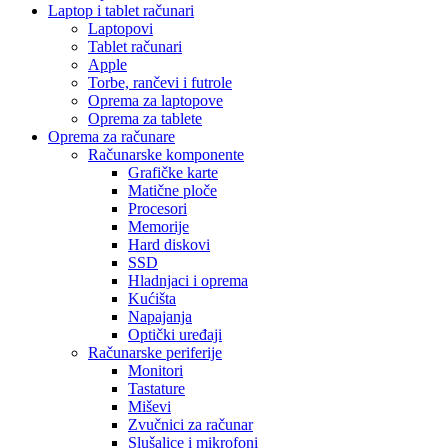
Laptop i tablet računari
Laptopovi
Tablet računari
Apple
Torbe, rančevi i futrole
Oprema za laptopove
Oprema za tablete
Oprema za računare
Računarske komponente
Grafičke karte
Matične ploče
Procesori
Memorije
Hard diskovi
SSD
Hladnjaci i oprema
Kućišta
Napajanja
Optički uređaji
Računarske periferije
Monitori
Tastature
Miševi
Zvučnici za računar
Slušalice i mikrofoni