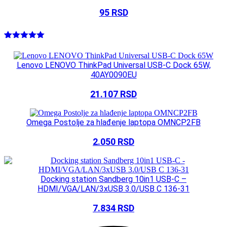
95
RSD
Ocenjeno
1
5.00
od 5
na osnovu
Lenovo LENOVO ThinkPad Universal USB-C Dock 65W,
ocene
40AY0090EU
kupca
21.107
RSD
Omega Postolje za hlađenje laptopa OMNCP2FB
2.050
RSD
Docking station Sandberg 10in1 USB-C –
HDMI/VGA/LAN/3xUSB 3.0/USB C 136-31
7.834
RSD