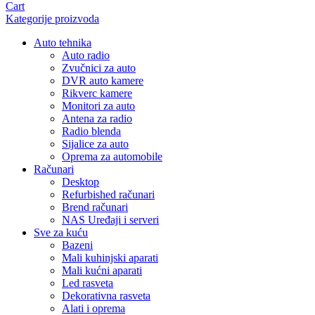
Cart
Kategorije proizvoda
Auto tehnika
Auto radio
Zvučnici za auto
DVR auto kamere
Rikverc kamere
Monitori za auto
Antena za radio
Radio blenda
Sijalice za auto
Oprema za automobile
Računari
Desktop
Refurbished računari
Brend računari
NAS Uređaji i serveri
Sve za kuću
Bazeni
Mali kuhinjski aparati
Mali kućni aparati
Led rasveta
Dekorativna rasveta
Alati i oprema