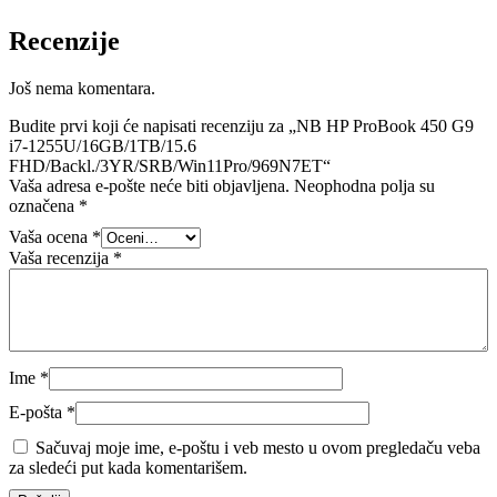
Recenzije
Još nema komentara.
Budite prvi koji će napisati recenziju za „NB HP ProBook 450 G9
i7-1255U/16GB/1TB/15.6
FHD/Backl./3YR/SRB/Win11Pro/969N7ET“
Vaša adresa e-pošte neće biti objavljena.
Neophodna polja su
označena
*
Vaša ocena
*
Vaša recenzija
*
Ime
*
E-pošta
*
Sačuvaj moje ime, e-poštu i veb mesto u ovom pregledaču veba
za sledeći put kada komentarišem.