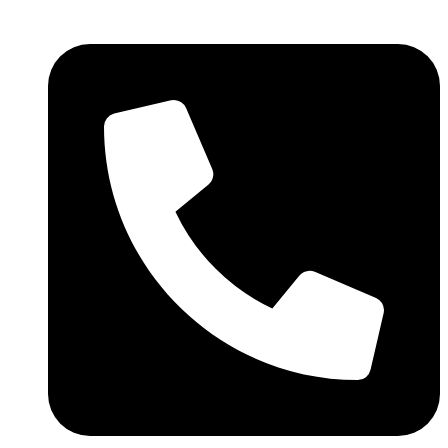
Skočite
na
sadržaj