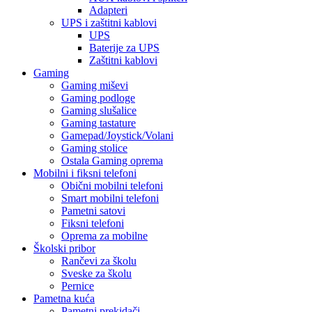
Adapteri
UPS i zaštitni kablovi
UPS
Baterije za UPS
Zaštitni kablovi
Gaming
Gaming miševi
Gaming podloge
Gaming slušalice
Gaming tastature
Gamepad/Joystick/Volani
Gaming stolice
Ostala Gaming oprema
Mobilni i fiksni telefoni
Obični mobilni telefoni
Smart mobilni telefoni
Pametni satovi
Fiksni telefoni
Oprema za mobilne
Školski pribor
Rančevi za školu
Sveske za školu
Pernice
Pametna kuća
Pametni prekidači